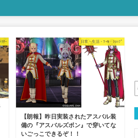
ｸﾀｰ
日常・生活・ﾂｰﾙ・ｼｮｯﾌﾟ
所
【朗報】昨日実装されたアスバル装
備の『アスバルズボン』で穿いてな
いごっこできるぞ！！