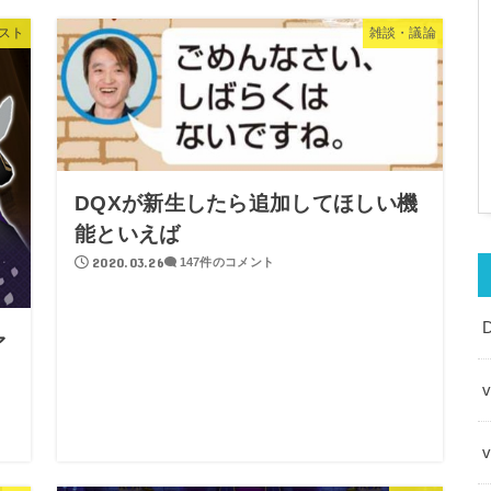
スト
雑談・議論
DQXが新生したら追加してほしい機
能といえば
2020.03.26
147件のコメント
ァ
v