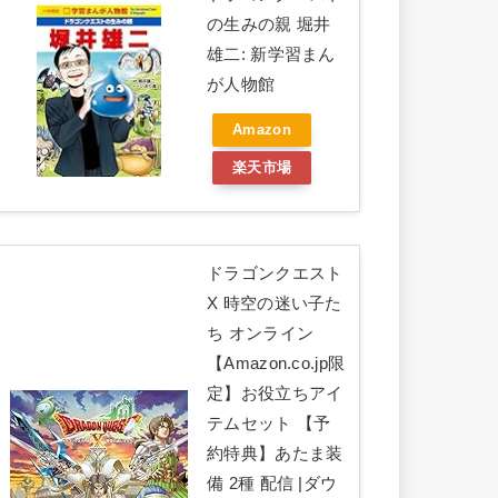
の生みの親 堀井
雄二: 新学習まん
が人物館
Amazon
楽天市場
ドラゴンクエスト
X 時空の迷い子た
ち オンライン
【Amazon.co.jp限
定】お役立ちアイ
テムセット 【予
約特典】あたま装
備 2種 配信 |ダウ