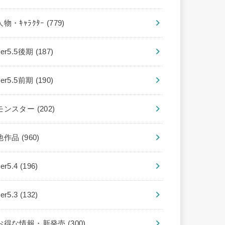
人物・ｷｬﾗｸﾀｰ
(779)
ver5.5後期
(187)
ver5.5前期
(190)
モンスター
(202)
他作品
(960)
ver5.4
(196)
ver5.3
(132)
お得な情報・新発売
(300)