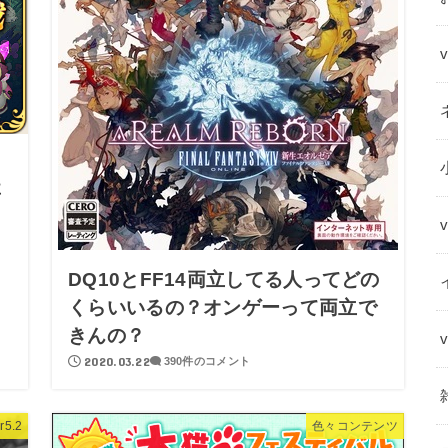
要
ス
DQ10とFF14両立してる人ってどの
くらいいるの？オンゲーって両立で
きんの？
2020.03.22
390件のコメント
r5.2
色々コンテンツ