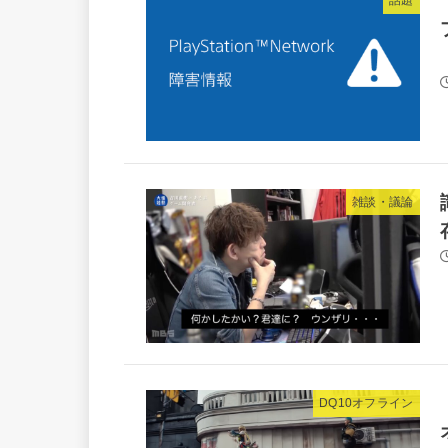
話題
雑談・議論
DQ10オフライン