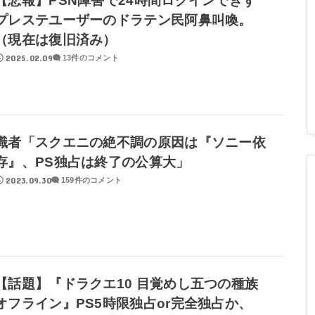
【悲報】PSN障害で24時間ログインできず
プレステユーザーのドラテン民阿鼻叫喚。
（現在は復旧済み）
2025.02.09
13件のコメント
識者「スクエニの絶不調の原因は『ソニー依
存』、PS独占は終了の公算大」
2023.09.30
159件のコメント
【話題】『ドラクエ10 目覚めし五つの種族
オフライン』PS5時限独占or完全独占か、