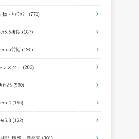
人物・ｷｬﾗｸﾀｰ
(779)
ver5.5後期
(187)
ver5.5前期
(190)
モンスター
(202)
他作品
(960)
ver5.4
(196)
ver5.3
(132)
お得な情報・新発売
(301)