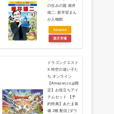
の生みの親 堀井
雄二: 新学習まん
が人物館
Amazon
楽天市場
ドラゴンクエスト
X 時空の迷い子た
ち オンライン
【Amazon.co.jp限
定】お役立ちアイ
テムセット 【予
約特典】あたま装
備 2種 配信 |ダウ