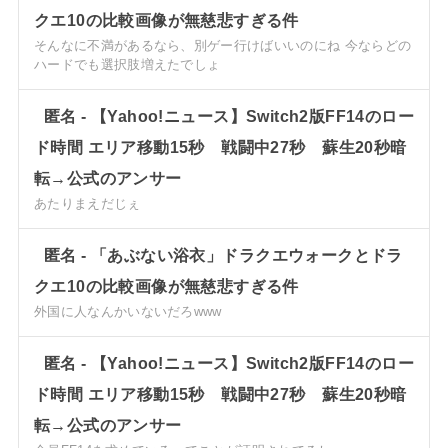
クエ10の比較画像が無慈悲すぎる件
そんなに不満があるなら、別ゲー行けばいいのにね 今ならどの
ハードでも選択肢増えたでしょ
匿名
-
【Yahoo!ニュース】Switch2版FF14のロー
ド時間 エリア移動15秒 戦闘中27秒 蘇生20秒暗
転→公式のアンサー
あたりまえだじぇ
匿名
-
「あぶない浴衣」ドラクエウォークとドラ
クエ10の比較画像が無慈悲すぎる件
外国に人なんかいないだろwww
匿名
-
【Yahoo!ニュース】Switch2版FF14のロー
ド時間 エリア移動15秒 戦闘中27秒 蘇生20秒暗
転→公式のアンサー