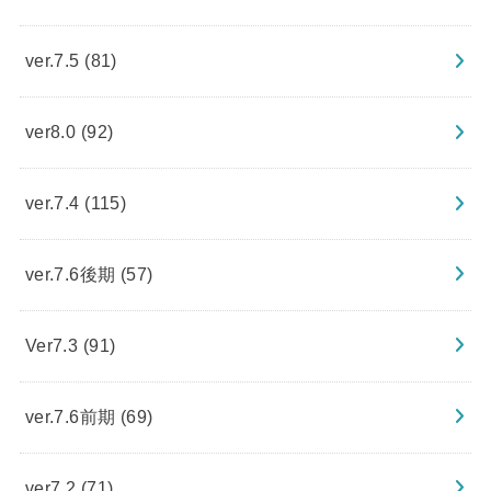
ver.7.5
(81)
ver8.0
(92)
ver.7.4
(115)
ver.7.6後期
(57)
Ver7.3
(91)
ver.7.6前期
(69)
ver7.2
(71)