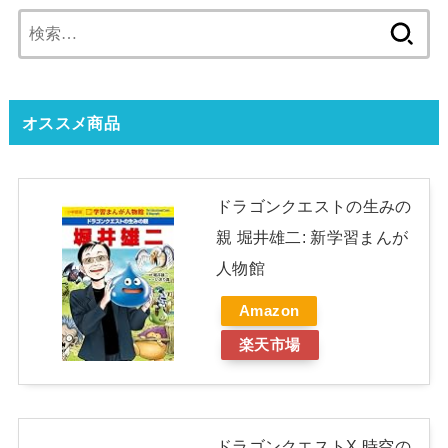
検
索:
オススメ商品
ドラゴンクエストの生みの
親 堀井雄二: 新学習まんが
人物館
Amazon
楽天市場
ドラゴンクエストX 時空の