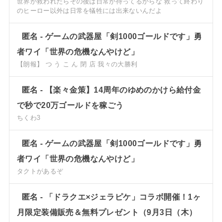
世界が救われたらその後は日常が待ってるからな 救って終わり
のヒーロー以外は日常を犠牲には出来ないんだよ
匿名
-
ゲームの武器屋「剣1000ゴールドです」勇
者ワイ「世界の危機なんやけど」
【朗報】 つ う こ ん 閉 店 我々の大勝利
匿名
-
【楽々金策】14周年のゆめのかけら給付金
で秒で20万ゴールドを稼ごう
ちくわ3
匿名
-
ゲームの武器屋「剣1000ゴールドです」勇
者ワイ「世界の危機なんやけど」
タクトがあるぞ
匿名
-
「ドラクエ×ジェラピケ」コラボ開催！1ヶ
月限定装備販売＆無料プレゼント（9月3日（木）