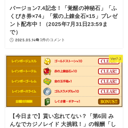
バージョン7.4記念！「覚醒の神秘石」「ふ
くびき券×74」「紫の上錬金石×15」プレゼ
ント配布中！（2025年7月31日23:59ま
で）
2025.05.14
1件のコメント
Ver7.3
【今日まで】貰い忘れてない？「第6回 み
んなでカジノレイド 大挑戦！」の報酬「し