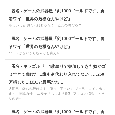
匿名
-
ゲームの武器屋「剣1000ゴールドです」勇
者ワイ「世界の危機なんやけど」
らしいねぇ 見たわけじゃなく、ただの噂だろ？
匿名
-
ゲームの武器屋「剣1000ゴールドです」勇
者ワイ「世界の危機なんやけど」
ソースがないからなんとも言えん
匿名
-
キラゴルド、4枚奢りで参加してきた奴がゴ
ミすぎて負けた…誰も身代わり入れてないし…250
万損した…ほんと最悪だわ…
人間男「奢られ行けます 誘って下さい」 プク男「コイン出し
ます 主戦力外」 エル子「もちより＠3 フリコメ必読」 すき
なの選べ
匿名
-
ゲームの武器屋「剣1000ゴールドです」勇