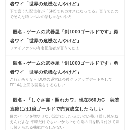
者ワイ「世界の危機なんやけど」
下で言うた配信者が「SNSでもカオスになってる」言うてたの
でそんな噂レベルの話じゃないやろ
匿名
-
ゲームの武器屋「剣1000ゴールドです」勇
者ワイ「世界の危機なんやけど」
ファイファンの有名配信者が言うてたよ
匿名
-
ゲームの武器屋「剣1000ゴールドです」勇
者ワイ「世界の危機なんやけど」
これがありなら DQXの運営は今後グラアップデートをして
FF14を上回る開発をするらしい
匿名
-
「しぐさ書・照れカワ」現在860万G 実装
直後には1億ゴールドで売買成立したらしい
目のパーツを増やせない設計にしたっぽいのが取り返し付かね
えんだよな 平時だけでもいいから上から別の目を貼り付けて差
し替えられる機能作るしかない