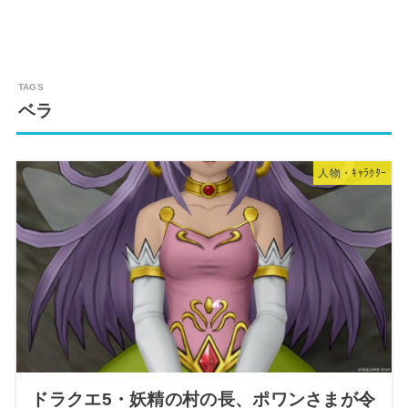
ベラ
人物・ｷｬﾗｸﾀｰ
ドラクエ5・妖精の村の長、ポワンさまが令