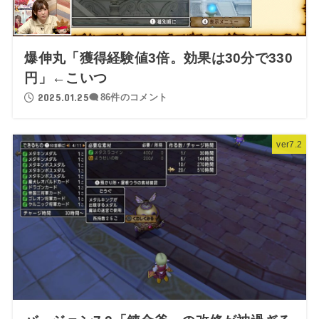
爆伸丸「獲得経験値3倍。効果は30分で330
円」←こいつ
2025.01.25
86件のコメント
ver7.2