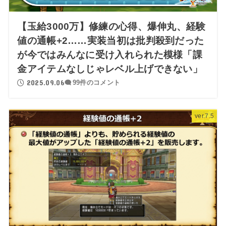
【玉給3000万】修練の心得、爆伸丸、経験
値の通帳+2……実装当初は批判殺到だった
が今ではみんなに受け入れられた模様「課
金アイテムなしじゃレベル上げできない」
2025.09.06
99件のコメント
ver.7.5