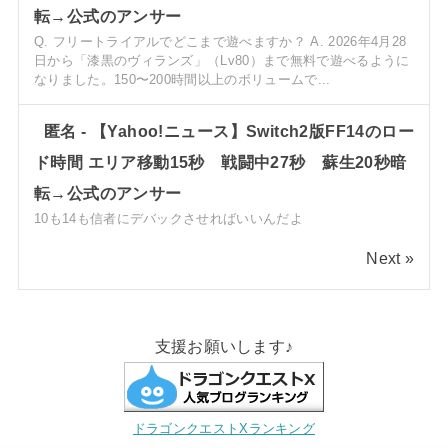
転→公式のアンサー
Q. フリートライアルでどこまで遊べますか？ A. 2026年4月28
日から「漆黒のヴィランズ」（Lv80）まで無料で遊べるように
なりました。150〜200時間以上のボリュームで...
匿名
-
【Yahoo!ニュース】Switch2版FF14のロー
ド時間 エリア移動15秒 戦闘中27秒 蘇生20秒暗
転→公式のアンサー
10も14も信者にデバックさせればいいんだよ
Next »
支援お願いします♪
ドラゴンクエストXランキング