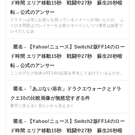
ド時間 エリア移動15秒 戦闘中27秒 蘇生20秒暗
転→公式のアンサー
ドラテンは常にお怒りを買っているイメージが強いんだが。 ふ
くびき問題はプレイヤーをお怒りモードにしつつ運営は放置プ
レイだしなあ
匿名
-
【Yahoo!ニュース】Switch2版FF14のロー
ド時間 エリア移動15秒 戦闘中27秒 蘇生20秒暗
転→公式のアンサー
ここのブログ自体がFF14の話題を率先してあげているんだが。
匿名
-
「あぶない浴衣」ドラクエウォークとドラ
クエ10の比較画像が無慈悲すぎる件
勝手に見える× 見たいから見える⚪︎
匿名
-
【Yahoo!ニュース】Switch2版FF14のロー
ド時間 エリア移動15秒 戦闘中27秒 蘇生20秒暗