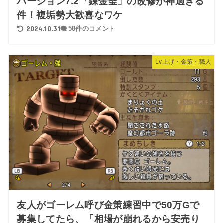
バージョン7.2「錬金釜」の改修が神過ぎる
件！複垢勢大歓喜なワケ
2024.10.31
58件のコメント
Lv上げ・金策・職人
友人がゴーレム呼び金策練習中で50万Gで
募集してたら、「相場が崩れるから安売り