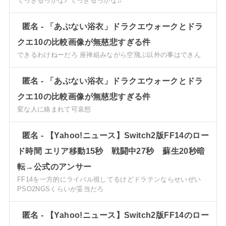
でっきるっかな♪ でっきるっかな♫
匿名
-
「あぶない浴衣」ドラクエウォークとドラ
クエ10の比較画像が無慈悲すぎる件
できるわけねーだろ 座禅組みながら空飛ぶ以外の事はできん
匿名
-
「あぶない浴衣」ドラクエウォークとドラ
クエ10の比較画像が無慈悲すぎる件
変な人に絡まれて可哀想
匿名
-
【Yahoo!ニュース】Switch2版FF14のロー
ド時間 エリア移動15秒 戦闘中27秒 蘇生20秒暗
転→公式のアンサー
FF14を一方的にライバル視してるけどドラテンならせいぜい
PSO2NGSくらいが妥当だろ
匿名
-
【Yahoo!ニュース】Switch2版FF14のロー