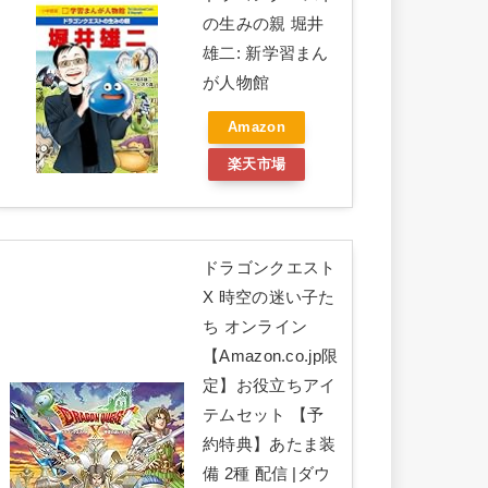
の生みの親 堀井
雄二: 新学習まん
が人物館
Amazon
楽天市場
ドラゴンクエスト
X 時空の迷い子た
ち オンライン
【Amazon.co.jp限
定】お役立ちアイ
テムセット 【予
約特典】あたま装
備 2種 配信 |ダウ