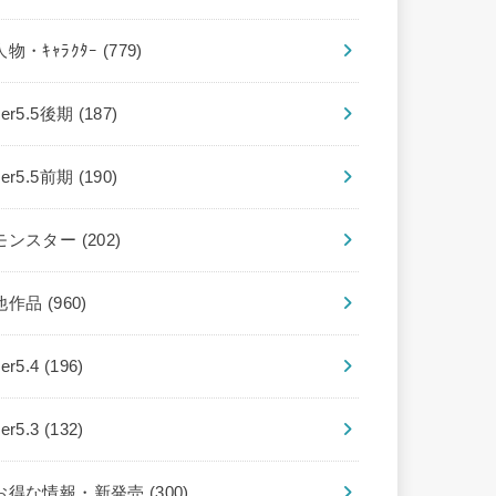
人物・ｷｬﾗｸﾀｰ
(779)
ver5.5後期
(187)
ver5.5前期
(190)
モンスター
(202)
他作品
(960)
ver5.4
(196)
ver5.3
(132)
お得な情報・新発売
(300)