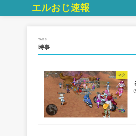
エルおじ速報
時事
ネタ