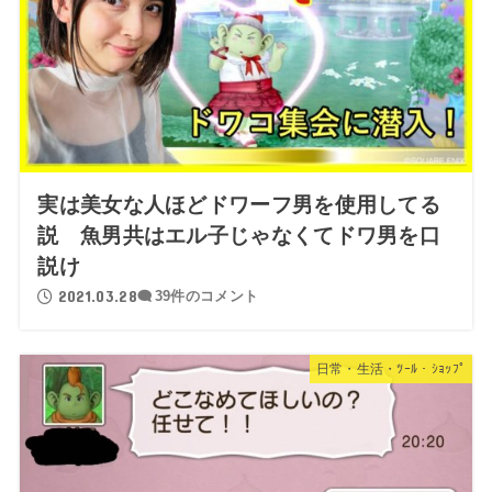
実は美女な人ほどドワーフ男を使用してる
説 魚男共はエル子じゃなくてドワ男を口
説け
2021.03.28
39件のコメント
日常・生活・ﾂｰﾙ・ｼｮｯﾌﾟ