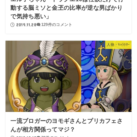
動する脳ミソと金玊の比率が逆な男ばかり
で気持ち悪い」
2019.11.28
129件のコメント
人物・ｷｬﾗｸﾀｰ
一流ブロガーのヨモギさんとプリカフェさ
んが相方関係ってマジ？