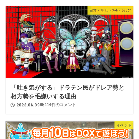
日常・生活・ﾂｰﾙ・ｼｮｯﾌﾟ
「吐き気がする」ドラテン民がドレア勢と
相方勢を毛嫌いする理由
2022.06.09
114件のコメント
イベント