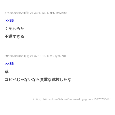
37:
2020/04/26(日) 21:33:42.56 ID:tHU+mMbn0
>>36
くそわろた
不運すぎる
39:
2020/04/26(日) 21:37:13.15 ID:vKDy7aP+0
>>36
草
コピペじゃないなら貴重な体験したな
引用元：https://krsw.5ch.net/test/read.cgi/ghard/1587873844/