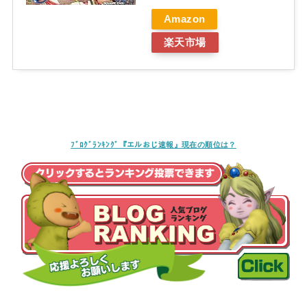
Amazon
楽天市場
ﾌﾞﾛｸﾞﾗﾝｷﾝｸﾞ『エルおじ速報』現在の順位は？