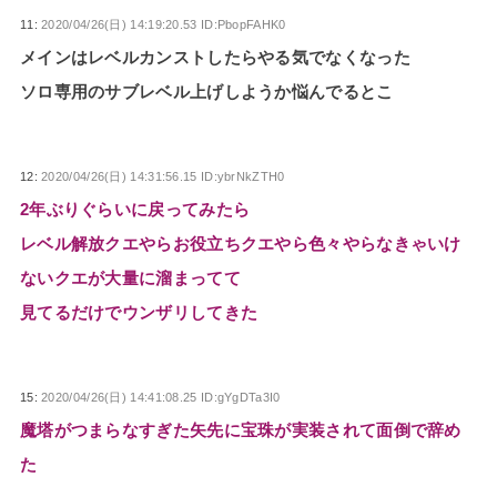
11:
2020/04/26(日) 14:19:20.53 ID:PbopFAHK0
メインはレベルカンストしたらやる気でなくなった
ソロ専用のサブレベル上げしようか悩んでるとこ
12:
2020/04/26(日) 14:31:56.15 ID:ybrNkZTH0
2年ぶりぐらいに戻ってみたら
レベル解放クエやらお役立ちクエやら色々やらなきゃいけ
ないクエが大量に溜まってて
見てるだけでウンザリしてきた
15:
2020/04/26(日) 14:41:08.25 ID:gYgDTa3I0
魔塔がつまらなすぎた矢先に宝珠が実装されて面倒で辞め
た