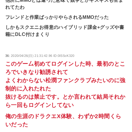
れてたわ
フレンドと作業ばっかりやらされるMMOだった
しかもスクエニお得意のハイブリッド課金+グッズや書
籍にDLC付けまくり
36:
2020/04/26(日) 21:31:42.96 ID:0ISScK320
このゲー厶初めてログインした時、最初のとこ
ろでいきなり勧誘されて
よくわからない松潤ファンクラブみたいのに強
制的に入れたれた
抜けるのは禁止です。とか言われて結局それか
ら一回もログインしてない
俺の生涯のドラクエX体験、わずか2時間くら
いだった