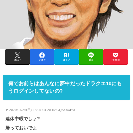
ポスト
シェア
はてブ
送る
Pocket
何でお前らはあんなに夢中だったドラクエ10にも
うログインしてないの?
1:
2020/04/26(日) 13:04:04.20 ID:GQSc8wEfa
連休中暇でしょ?
帰っておいでよ