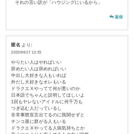
それの言い訳が「ハウジングにいるから」
返信
匿名
より:
2020/04/27 13:35
やりたい人はやればいい
辞めたい人は辞めればいい
中出し大好きな人もいれば
外だし大好きなオレもいる
ドラクエⅩやってて何が悪いのか
日本語でちゃんと説明してほしいよ
1回もヤレないアイドルに何千万も
つぎ込む人だっているし
非常事態宣言出てるのに我関せずと
チンコ屋に群がる人もいる
ドラクエⅩやってる人病気持ちとか