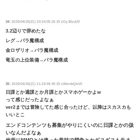
34:
2020/04/26(日) 20:34:05.26 ID:cGy36vdJ0
3.2辺りで辞めたな
レグ→パラ魔構成
金ロザリオ→パラ魔構成
竜玉の上位装備→パラ魔構成
35:
2020/04/26(日) 21:28:49.45 ID:cWmnbQkV0
日課とか週課とか月課とかスマホゲーかよw
って感じだったよなぁ
ver2までは冒険してた感じ合ったけど、以降はスカスカも
いいとこ
エンドコンテンツも募集がやりにくいのに日課とかの扱
いなんだよなぁ
他所にMMOとは違った意味で競争とかギスギスも生ま