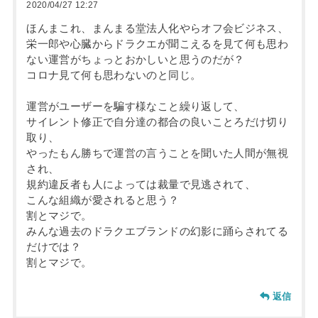
2020/04/27 12:27
ほんまこれ、まんまる堂法人化やらオフ会ビジネス、
栄一郎や心臓からドラクエが聞こえるを見て何も思わ
ない運営がちょっとおかしいと思うのだが？
コロナ見て何も思わないのと同じ。
運営がユーザーを騙す様なこと繰り返して、
サイレント修正で自分達の都合の良いことろだけ切り
取り、
やったもん勝ちで運営の言うことを聞いた人間が無視
され、
規約違反者も人によっては裁量で見逃されて、
こんな組織が愛されると思う？
割とマジで。
みんな過去のドラクエブランドの幻影に踊らされてる
だけでは？
割とマジで。
返信