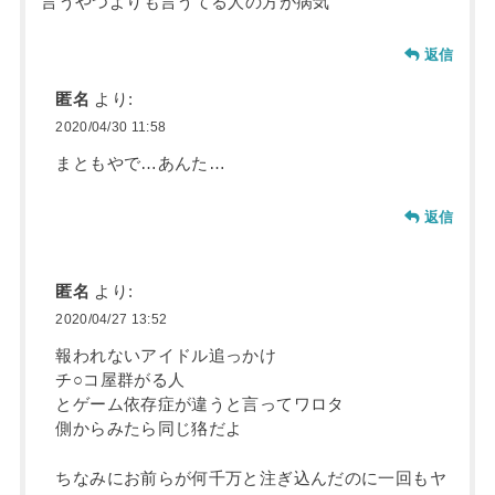
言うやつよりも言うてる人の方が病気
返信
匿名
より:
2020/04/30 11:58
まともやで…あんた…
返信
匿名
より:
2020/04/27 13:52
報われないアイドル追っかけ
チ○コ屋群がる人
とゲーム依存症が違うと言ってワロタ
側からみたら同じ狢だよ
ちなみにお前らが何千万と注ぎ込んだのに一回もヤ