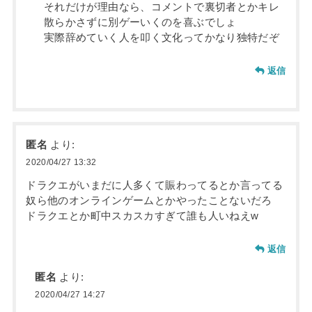
それだけが理由なら、コメントで裏切者とかキレ
散らかさずに別ゲーいくのを喜ぶでしょ
実際辞めていく人を叩く文化ってかなり独特だぞ
返信
匿名
より:
2020/04/27 13:32
ドラクエがいまだに人多くて賑わってるとか言ってる
奴ら他のオンラインゲームとかやったことないだろ
ドラクエとか町中スカスカすぎて誰も人いねえw
返信
匿名
より:
2020/04/27 14:27