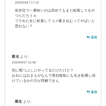
2020/04/27 17:15
依存症で一番怖いのは辞めてもまだ粘着してるや
つらだろうｗ
フラれた女に粘着してコメ書き込むってやばいと
思わない？
返信
匿名
より:
2020/04/27 12:59
別に暇つぶしにやってるだけだけど？
おれにはおまえがなんで厚顔無恥にも生き恥晒し続
けているかの方が理解できん
返信
匿名
より: