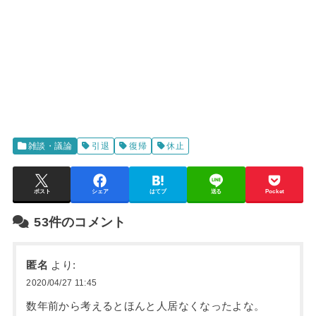
雑談・議論
引退
復帰
休止
ポスト
シェア
はてブ
送る
Pocket
53件のコメント
匿名
より:
2020/04/27 11:45
数年前から考えるとほんと人居なくなったよな。