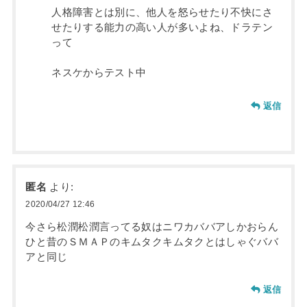
人格障害とは別に、他人を怒らせたり不快にさ
せたりする能力の高い人が多いよね、ドラテン
って
ネスケからテスト中
返信
匿名
より:
2020/04/27 12:46
今さら松潤松潤言ってる奴はニワカババアしかおらん
ひと昔のＳＭＡＰのキムタクキムタクとはしゃぐババ
アと同じ
返信