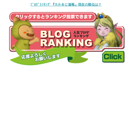
ﾌﾞﾛｸﾞﾗﾝｷﾝｸﾞ『エルおじ速報』現在の順位は？