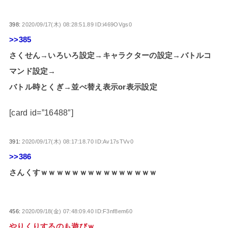
398:
2020/09/17(木) 08:28:51.89 ID:i469OVgs0
>>385
さくせん→いろいろ設定→キャラクターの設定→バトルコ
マンド設定→
バトル時とくぎ→並べ替え表示or表示設定
[card id=”16488″]
391:
2020/09/17(木) 08:17:18.70 ID:Av17sTVv0
>>386
さんくすｗｗｗｗｗｗｗｗｗｗｗｗｗｗｗ
456:
2020/09/18(金) 07:48:09.40 ID:F3nf8em60
やりくりするのも遊びｗ