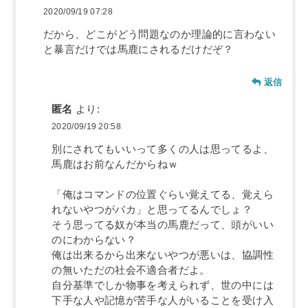
2020/09/19 07:28
だから、どこがどう問題なのか理論的に言わない
と暴言だけでは馬鹿にされるだけだぞ？
返信
匿名
より:
2020/09/19 20:58
別にされてもいいって多くの人は思ってるよ、
馬鹿はお前なんだからねｗ
「俺はコマンドの位置ぐらい覚えてる、覚えら
れないやつがバカ」と思ってるんでしょ？
そう思ってる奴が本当の馬鹿だって、頭がいい
のにわからない？
俺は出来るから出来ないやつが悪いは、協調性
の無いただの社会不適合者だよ。
自分基準でしか物事を考えられず、世の中には
下手な人や記憶が苦手な人がいることを受け入