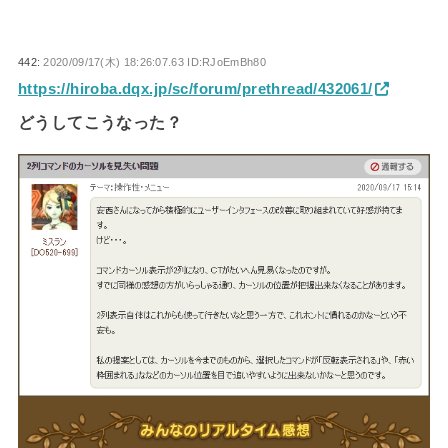
442:
2020/09/17(木) 18:26:07.63 ID:RJoEmBh80
https://hiroba.dqx.jp/sc/forum/prethread/432061/
どうしてこうなった？