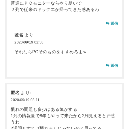
普通にＰＣモニターならやり易いで
２列で従来のドラクエが帰ってきた感あるわ
返信
匿名
より:
2020/09/19 02:58
それならPCそのものをすすめろよｗ
返信
匿名
より:
2020/09/19 03:11
慣れの問題も多少はある気がする
1列の情報量で8年もやって来たから2列見えると戸惑
うわ
2週間もすれば慣れるんじゃないかと思ってる