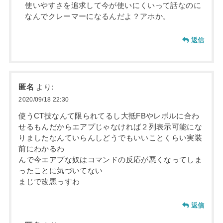
使いやすさを追求して今が使いにくいって話なのに
なんでクレーマーになるんだよ？アホか。
返信
匿名
より:
2020/09/18 22:30
使うCT技なんて限られてるし大抵FBやレボルに合わ
せるもんだからエアプじゃなければ２列表示可能にな
りましたなんていらんしどうでもいいことくらい実装
前にわかるわ
んで今エアプな奴はコマンドの反応が悪くなってしま
ったことに気づいてない
まじで改悪っすわ
返信