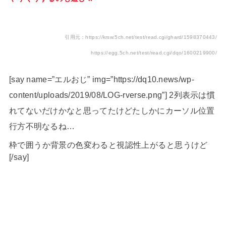
引用元：https://krsw.5ch.net/test/read.cgi/ghard/1598370443/
https://egg.5ch.net/test/read.cgi/dqo/1600219900/
[say name=”エルおじ” img=”https://dq10.news/wp-
content/uploads/2019/08/LOG-rverse.png”] 2列表示は慣
れてないだけかなと思ってたけどたしかにカーソル位置
行方不明なるね…
枠で囲うか背景の色変わると視認性上がると思うけど
[/say]