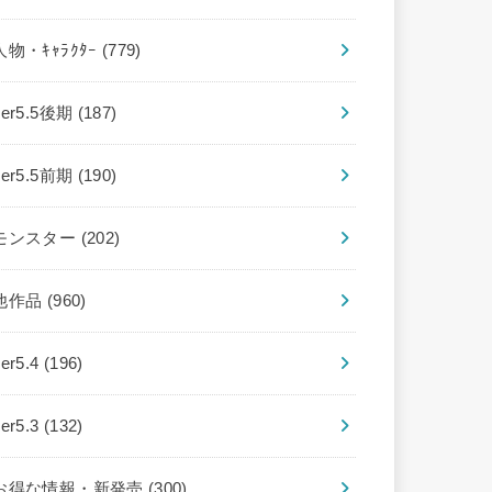
人物・ｷｬﾗｸﾀｰ
(779)
ver5.5後期
(187)
ver5.5前期
(190)
モンスター
(202)
他作品
(960)
ver5.4
(196)
ver5.3
(132)
お得な情報・新発売
(300)