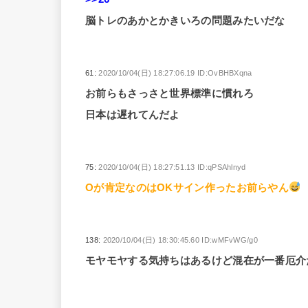
脳トレのあかとかきいろの問題みたいだな
61:
2020/10/04(日) 18:27:06.19 ID:OvBHBXqna
お前らもさっさと世界標準に慣れろ
日本は遅れてんだよ
75:
2020/10/04(日) 18:27:51.13 ID:qPSAhlnyd
Oが肯定なのはOKサイン作ったお前らやん
138:
2020/10/04(日) 18:30:45.60 ID:wMFvWG/g0
モヤモヤする気持ちはあるけど混在が一番厄介