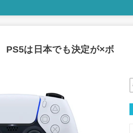
、PS5は日本でも決定が×ボ