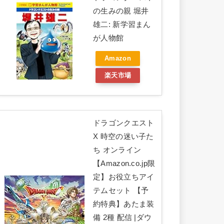
の生みの親 堀井
雄二: 新学習まん
が人物館
Amazon
楽天市場
ドラゴンクエスト
X 時空の迷い子た
ち オンライン
【Amazon.co.jp限
定】お役立ちアイ
テムセット 【予
約特典】あたま装
備 2種 配信 |ダウ