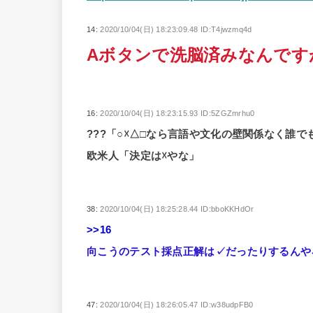
14:
2020/10/04(日) 18:23:09.48 ID:T4jwzmq4d
Aボタンで洗脳済みなんで
16:
2020/10/04(日) 18:23:15.93 ID:5ZGZmrhu0
???「○☓△□なら言語や文化の壁関係なく誰
欧米人「決定は☓やな」
38:
2020/10/04(日) 18:25:28.44 ID:bboKKHdOr
>>16
向こうのテスト採点正解は✓だったりするんや
47:
2020/10/04(日) 18:26:05.47 ID:w38udpFB0