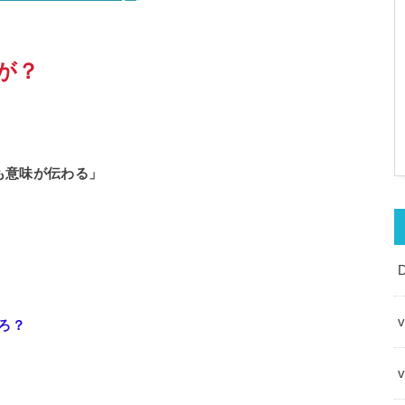
すが？
でも意味が伝わる」
v
ろ？