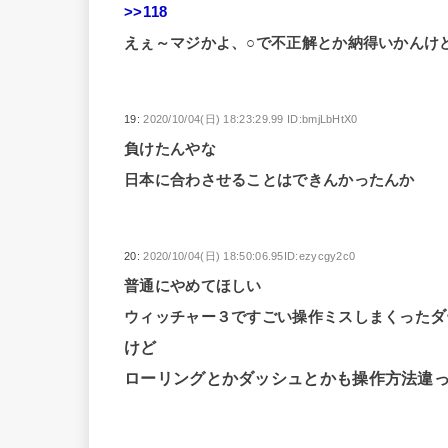
>>118
えぇ～マジかよ、○で不正解とか納得いかんけ
19:
2020/10/04(日) 18:23:29.99 ID:bmjLbHtX0
負けたんやな
日本に合わさせることはできんかったんか
20:
2020/10/04(日) 18:50:06.95ID:ezycgy2c0
普通にやめてほしい
ダ
ウィッチャー３ですごい操作ミスしまくった
けど
ローリングとかダッシュとかも操作方法違