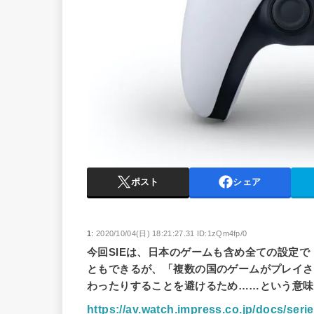
ポスト
シェア
1:
2020/10/04(日) 18:21:27.31 ID:1zQm4fp/0
今回SIEは、日本のゲームも含め全ての設定
ともできるが、「複数の国のゲームがプレイさ
わったりすることを避けるため……という意味合
https://av.watch.impress.co.jp/docs/seri