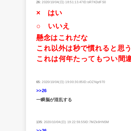
26:
2020/10/04(日) 18:51:13.47ID:bR7KDdFS0
× はい
○ いいえ
懸念はこれだな
これ以外は秒で慣れると思
これは何年たってもつい間
65:
2020/10/04(日) 19:00:30.85ID:oOZNgr970
>>26
一瞬脳が混乱する
135:
2020/10/04(日) 19:22:59.55ID:7MZk6HN5M
>>26