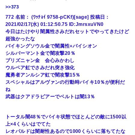
>>373
772 名前： (ﾜｯﾁｮｲ 9758-pCKf)[sage] 投稿日：
2021/02/17(水) 01:12:50.75 ID:JmrsxuVN0
今日はたけやり闇属性さみだれセットでやってきたけど
超強かったな
バイキングソウル金で闇属性+バイシオン
シルバーマント金で闇攻撃20％
プリズニャン金 会心みかわし
ウルベア虹でさみだれ突き強化
魔勇者アンルシア虹で闇攻撃15％
スペシャルはアルヴァンの行動時バイキ10％が便利だ
ね
武器はクアドラピアーでベルトは闇13％
トータル闇48％でバイキ状態でほとんどの敵に1500以
上×4くらいはでてた
レオパルドは闇耐性あるので1000くらいに落ちてたな