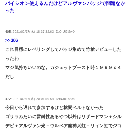
バイシオン使えるんだけどアルヴァンバッジで問題なか
った
405:
2021/02/17(水) 18:37:32.63 ID:OiUi9jSw0
>>386
これ目標にレベリングしてバッジ集めて竹槍デビューした
ったわ
マジ気持ちいいのな。ガジェットブースト時１９９９ｘ４
だし
472:
2021/02/17(水) 20:01:59.54 ID:rsJuLh5e0
今日から遅れて参加するけど槍闇ベルトなかった
ゴリラみたいに雷耐性あるやつ以外はリザードマン＋シル
デビ＋アルヴァン光＋ウルベア魔神兵虹＋リィン虹でジゴ