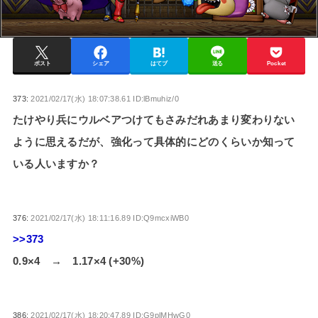
ポスト
シェア
はてブ
送る
Pocket
373:
2021/02/17(水) 18:07:38.61 ID:lBmuhiz/0
たけやり兵にウルベアつけてもさみだれあまり変わりない
ように思えるだが、強化って具体的にどのくらいか知って
いる人いますか？
376:
2021/02/17(水) 18:11:16.89 ID:Q9mcxiWB0
>>373
0.9×4 → 1.17×4 (+30%)
386:
2021/02/17(水) 18:20:47.89 ID:G9plMHwG0