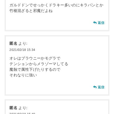
ガルドドンでせっかくドラキー多いのにキラパンとか
竹槍混ざると邪魔だよね
返信
匿名
より:
2021/02/18 15:34
オレはブラウニーかモグラで
テンションからメラゾーマしてる
魔蝕で属性下げたりするので
それなりに強い
返信
匿名
より: