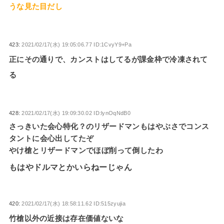
うな見た目だし
423:
2021/02/17(水) 19:05:06.77 ID:1CvyY9+Pa
正にその通りで、カンストはしてるが課金枠で冷凍されて
る
428:
2021/02/17(水) 19:09:30.02 ID:lynOqNdB0
さっきいた会心特化？のリザードマンもはやぶさでコンス
タントに会心出してたぞ
やけ槍とリザードマンでほぼ削って倒したわ
もはやドルマとかいらねーじゃん
420:
2021/02/17(水) 18:58:11.62 ID:515zyujia
竹槍以外の近接は存在価値ないな