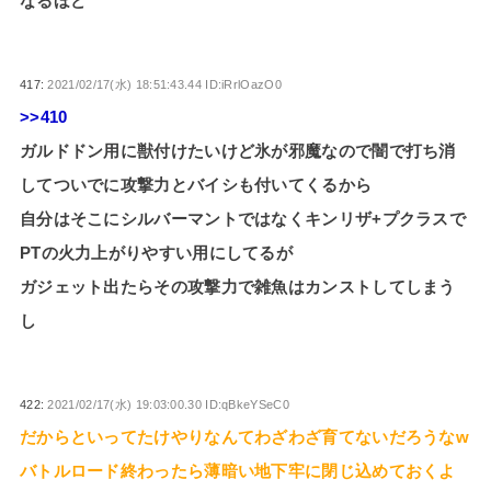
なるほど
417:
2021/02/17(水) 18:51:43.44 ID:iRrlOazO0
>>410
ガルドドン用に獣付けたいけど氷が邪魔なので闇で打ち消
してついでに攻撃力とバイシも付いてくるから
自分はそこにシルバーマントではなくキンリザ+プクラスで
PTの火力上がりやすい用にしてるが
ガジェット出たらその攻撃力で雑魚はカンストしてしまう
し
422:
2021/02/17(水) 19:03:00.30 ID:qBkeYSeC0
だからといってたけやりなんてわざわざ育てないだろうなw
バトルロード終わったら薄暗い地下牢に閉じ込めておくよ