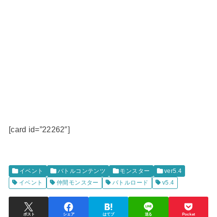
[card id=”22262″]
イベント
バトルコンテンツ
モンスター
ver5.4
イベント
仲間モンスター
バトルロード
v5.4
ポスト
シェア
はてブ
送る
Pocket