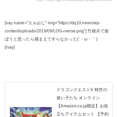
引用元：https://egg.5ch.net/test/read.cgi/dqo/1613530263/
[say name=”エルおじ” img=”https://dq10.news/wp-
content/uploads/2019/08/LOG-rverse.png”] 竹槍兵で遊
ぼうと思ったら捕まえてすらなかった(´・ω・｀)
[/say]
ドラゴンクエストX 時空の
迷い子たち オンライン
【Amazon.co.jp限定】お役
立ちアイテムセット 【予約