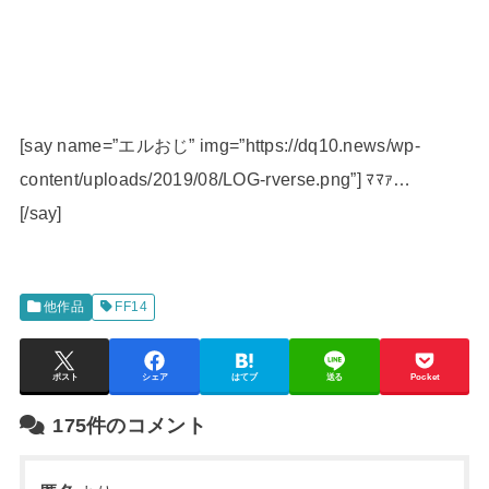
[say name=”エルおじ” img=”https://dq10.news/wp-
content/uploads/2019/08/LOG-rverse.png”] ﾏﾏｧ…
[/say]
他作品
FF14
ポスト
シェア
はてブ
送る
Pocket
175件のコメント