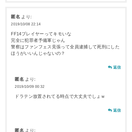
匿名
より:
2019/10/08 22:14
FF14プレイヤーってキモいな
完全に犯罪者予備軍じゃん
警察はファンフェス見張って全員逮捕して死刑にした
ほうがいいんじゃないの？
返信
匿名
より:
2019/10/09 00:32
ドラテン放置されてる時点で大丈夫でしょｗ
返信
匿名
より: