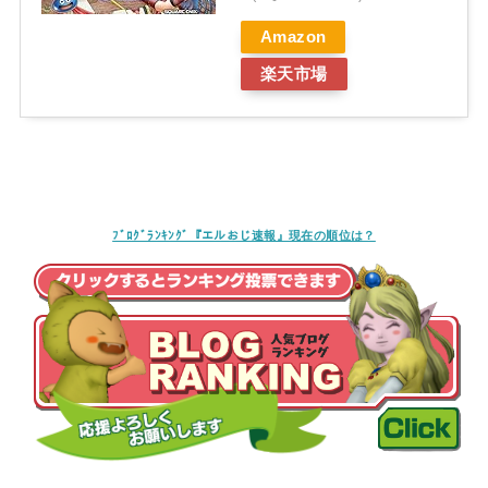
Amazon
楽天市場
ﾌﾞﾛｸﾞﾗﾝｷﾝｸﾞ『エルおじ速報』現在の順位は？