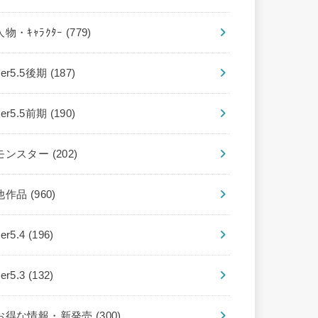
人物・ｷｬﾗｸﾀｰ
(779)
ver5.5後期
(187)
ver5.5前期
(190)
モンスター
(202)
他作品
(960)
ver5.4
(196)
ver5.3
(132)
お得な情報・新発売
(300)