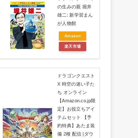
の生みの親 堀井
雄二: 新学習まん
が人物館
Amazon
楽天市場
ドラゴンクエスト
X 時空の迷い子た
ち オンライン
【Amazon.co.jp限
定】お役立ちアイ
テムセット 【予
約特典】あたま装
備 2種 配信 |ダウ