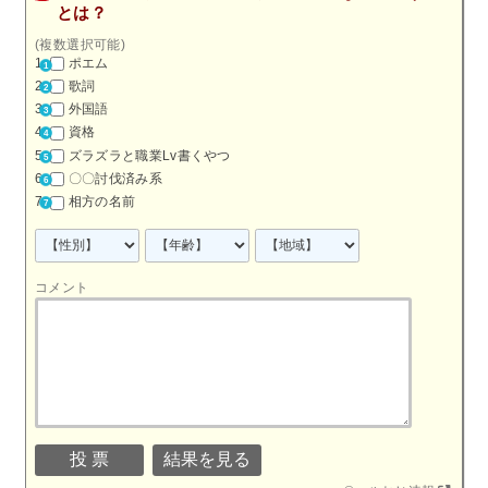
とは？
(複数選択可能)
ポエム
歌詞
外国語
資格
ズラズラと職業Lv書くやつ
〇〇討伐済み系
相方の名前
コメント