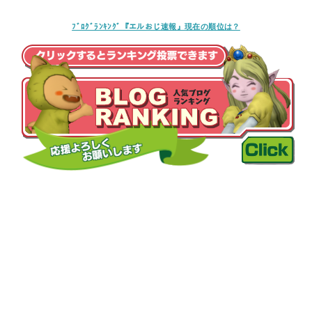
ﾌﾞﾛｸﾞﾗﾝｷﾝｸﾞ『エルおじ速報』現在の順位は？