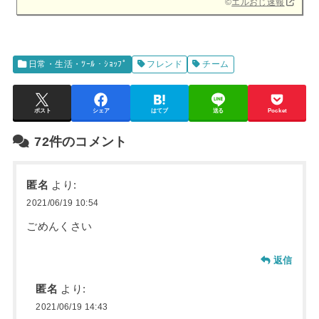
©
エルおじ速報
日常・生活・ﾂｰﾙ・ｼｮｯﾌﾟ
フレンド
チーム
ポスト
シェア
はてブ
送る
Pocket
72件のコメント
匿名
より:
2021/06/19 10:54
ごめんくさい
返信
匿名
より:
2021/06/19 14:43