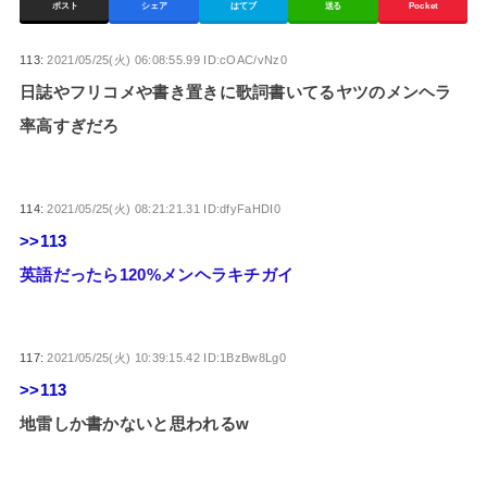
ポスト
シェア
はてブ
送る
Pocket
113:
2021/05/25(火) 06:08:55.99 ID:cOAC/vNz0
日誌やフリコメや書き置きに歌詞書いてるヤツのメンヘラ
率高すぎだろ
114:
2021/05/25(火) 08:21:21.31 ID:dfyFaHDI0
>>113
英語だったら120%メンヘラキチガイ
117:
2021/05/25(火) 10:39:15.42 ID:1BzBw8Lg0
>>113
地雷しか書かないと思われるw