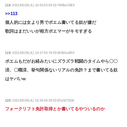
118:
2021/05/25(火) 10:53:03.59 ID:YWBorOlE0
>>113
個人的には女より男でポエム書いてる奴が嫌だ
歌詞はまだいいが相方ポエマーがキモすぎる
119:
2021/05/25(火) 14:27:55.78 ID:0FA03x6R0
ポエムもだがお経みたいにズラズラ戦闘のタイムやら〇〇
済、〇職済、挙句関係ないリアルの免許？まで書いてる奴
はヤバいw
120:
2021/05/25(火) 15:34:30.38 ID:E5ySlT25M
フォークリフト免許取得とか書いてるやついるのか