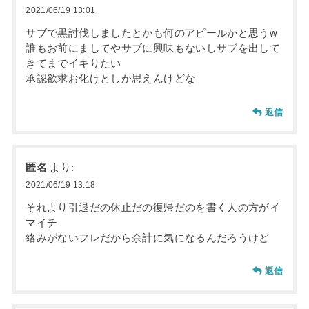
2021/06/19 13:01
サブで黒討伐しましたとかも何のアピールかと思うw
誰もお前にましてやサブに興味もないしサブを出して
きてまでイキりたい
承認欲求お化けとしか思えんけどな
返信
匿名
より:
2021/06/19 13:18
それより引退だの休止だの復帰だのを書く人の方がイ
マイチ
絡みがないフレだから余計に気になるんだろうけど
返信