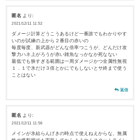
匿名
より:
2021/12/11 11:52
ダメージ計算どうこうあるけど一番誰でもわかりやす
いのが試練の上から２番目の赤いの
毎度毎度、新武器がどんな倍率つこうが、どんだけ攻
撃力ハネ上がろうが赤い雑魚なっかなか死なない
最低でも狭すぎる範囲は一周ダメージかつ全属性無視
１．１で氷だけ３倍とかにでもしないとサ終まで使う
ことはない
返信
匿名
より:
2021/12/11 11:56
メインが氷結らんげきの時点で使えねえからな。無属