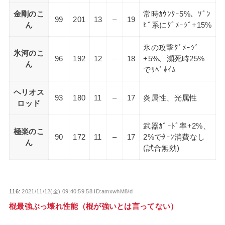
金剛のこ
常時ｶｳﾝﾀｰ5%、ｿﾞﾝ
99
201
13
–
19
ん
ﾋﾞ系にﾀﾞﾒｰｼﾞ+15%
氷の攻撃ﾀﾞﾒｰｼﾞ
氷河のこ
96
192
12
–
18
+5%、瀕死時25%
ん
でﾘﾍﾞﾎｲﾑ
ヘリオス
93
180
11
–
17
炎属性、光属性
ロッド
武器ｶﾞｰﾄﾞ率+2%、
極楽のこ
90
172
11
–
17
2%でﾀｰﾝ消費なし
ん
(試合無効)
116:
2021/11/12(金) 09:40:59.58 ID:amxwhM8/d
棍最強ぶっ壊れ性能（棍が強いとは言ってない）