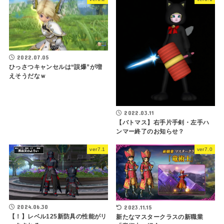
2022.07.05
ひっさつキャンセルは“誤爆”が増
えそうだなｗ
2022.03.11
【バトマス】右手片手剣・左手ハ
ンマー終了のお知らせ？
ver7.1
ver7.0
2024.06.30
2023.11.15
【！】レベル125新防具の性能がリ
新たなマスタークラスの新職業