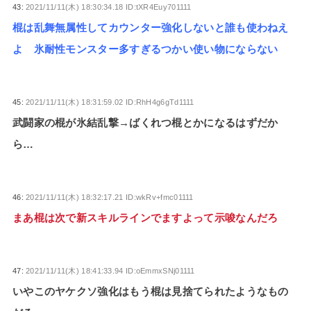
43:
2021/11/11(木) 18:30:34.18 ID:tXR4Euy701111
棍は乱舞無属性してカウンター強化しないと誰も使わねえ
よ 氷耐性モンスター多すぎるつかい使い物にならない
45:
2021/11/11(木) 18:31:59.02 ID:RhH4g6gTd1111
武闘家の棍が氷結乱撃→ばくれつ棍とかになるはずだか
ら…
46:
2021/11/11(木) 18:32:17.21 ID:wkRv+fmc01111
まあ棍は次で新スキルラインでますよって示唆なんだろ
47:
2021/11/11(木) 18:41:33.94 ID:oEmmxSNj01111
いやこのヤケクソ強化はもう棍は見捨てられたようなもの