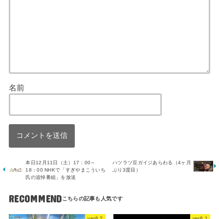
名前
本日12月11日（土）17：00～
ハツラツ豆ガイジあらわる（4ヶ月
18：00 NHKで「すぎやまこういち
ぶり3度目）
氏の追悼番組」を放送
RECOMMEND
ver6.2
ver6.1