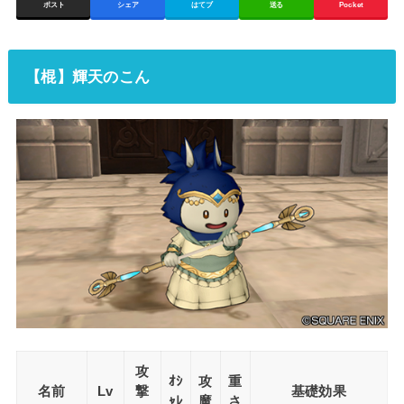
ポスト
シェア
はてブ
送る
Pocket
【棍】輝天のこん
攻
ｵｼ
攻
重
名前
Lv
撃
基礎効果
ｬﾚ
魔
さ