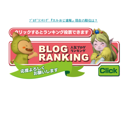
ﾌﾞﾛｸﾞﾗﾝｷﾝｸﾞ『エルおじ速報』現在の順位は？