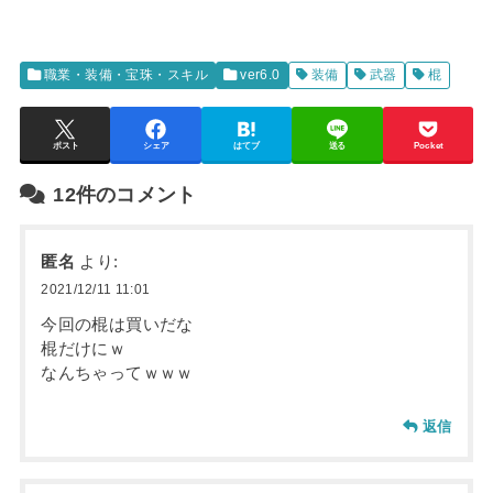
職業・装備・宝珠・スキル
ver6.0
装備
武器
棍
ポスト
シェア
はてブ
送る
Pocket
12件のコメント
匿名
より:
2021/12/11 11:01
今回の棍は買いだな
棍だけにｗ
なんちゃってｗｗｗ
返信