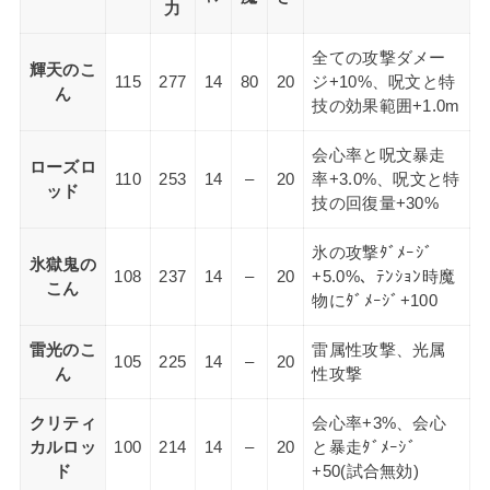
力
全ての攻撃ダメー
輝天のこ
115
277
14
80
20
ジ+10%、呪文と特
ん
技の効果範囲+1.0m
会心率と呪文暴走
ローズロ
110
253
14
–
20
率+3.0%、呪文と特
ッド
技の回復量+30%
氷の攻撃ﾀﾞﾒｰｼﾞ
氷獄鬼の
108
237
14
–
20
+5.0%、ﾃﾝｼｮﾝ時魔
こん
物にﾀﾞﾒｰｼﾞ+100
雷光のこ
雷属性攻撃、光属
105
225
14
–
20
ん
性攻撃
クリティ
会心率+3%、会心
カルロッ
100
214
14
–
20
と暴走ﾀﾞﾒｰｼﾞ
ド
+50(試合無効)