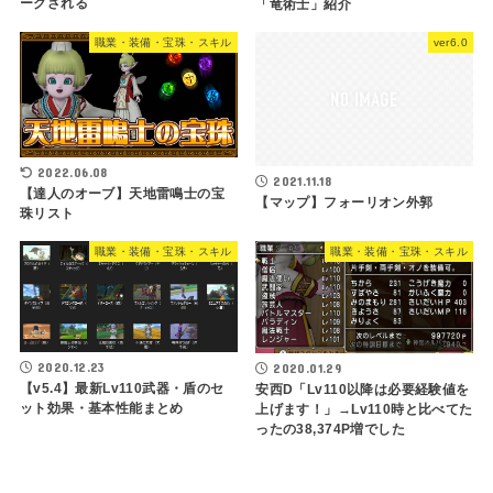
ークされる
「竜術士」紹介
職業・装備・宝珠・スキル
ver6.0
2022.06.08
2021.11.18
【達人のオーブ】天地雷鳴士の宝
【マップ】フォーリオン外郭
珠リスト
職業・装備・宝珠・スキル
職業・装備・宝珠・スキル
2020.12.23
2020.01.29
【v5.4】最新Lv110武器・盾のセ
安西D「Lv110以降は必要経験値を
ット効果・基本性能まとめ
上げます！」→Lv110時と比べてた
ったの38,374P増でした