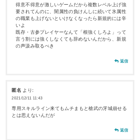
得意不得意が激しいゲームだから複数レベル上げ強
要されてんのに、闇属性の負けんしに続いて氷属性
の職業も上げないといけなくなったら新規的には辛
いよ
既存・古参プレイヤーなんて「根強くしろよ」って
言う割には強くしなくても辞めないんだから、新規
の声汲み取るべき
返信
匿名
より:
2021/12/11 11:43
専用スキルライン来てもムチまもと槍武の牙城崩せる
とは思えないんだが
返信