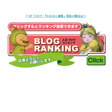
ﾌﾞﾛｸﾞﾗﾝｷﾝｸﾞ『エルおじ速報』現在の順位は？