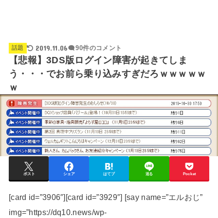
2019.11.06
話題
90件のコメント
【悲報】3DS版ログイン障害が起きてしま
う・・・でお前ら乗り込みすぎだろｗｗｗｗｗ
ｗ
ポスト
シェア
はてブ
送る
Pocket
[card id=”3906″][card id=”3929″] [say name=”エルおじ”
img=”https://dq10.news/wp-