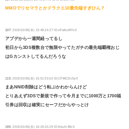
MMOでリセマラとかドラクエ10最先端すぎひん？
107:
2019/10/30(水) 15:48:24.27 ID:sPaKuWYc0
アプデから一週間経ってるし
初日から3DS複数台で無限やってたガチの最先端覇権おじ
はGカンストしてるんだろうな
115:
2019/10/30(水) 15:51:53.62 ID:CFMCDzSy0
まあNNID削除はどう転ぶかわからんけど
とりあえず3DSで新規で作って今月までに1000万と1700福
引券は回収は確実にセーフだからやっとけ
195:
2019/10/30(水) 16:20:20.29 ID:KduX+Bfc0