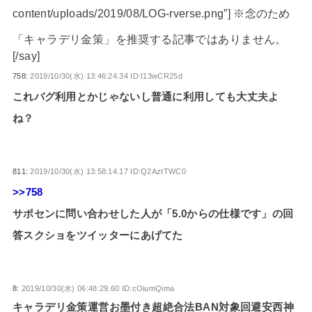
content/uploads/2019/08/LOG-rverse.png”] ※念のため
「キャラデリ金策」を推奨する記事ではありません。
[/say]
758:
2019/10/30(水) 13:46:24.34 ID:I13wCR25d
これバグ利用とかじゃないし普通に利用しても大丈夫よ
ね？
811:
2019/10/30(水) 13:58:14.17 ID:Q2AztTWC0
>>758
サポセンに問い合わせした人が「5.0からの仕様です」の回
答スクショをツイッターにあげてた
8:
2019/10/30(水) 06:48:29.60 ID:cOiumQima
キャラデリ金策運営お墨付き超絶合法BAN対象回避安西神