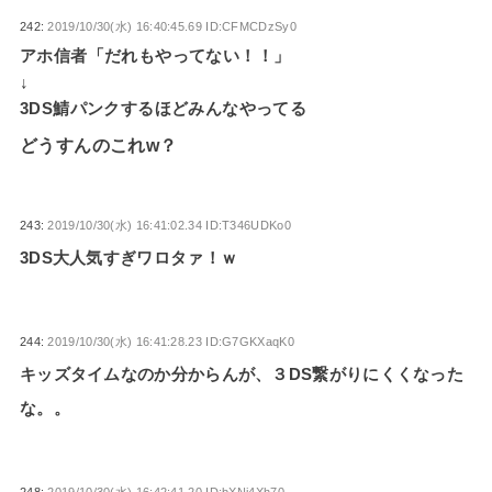
242:
2019/10/30(水) 16:40:45.69 ID:CFMCDzSy0
アホ信者「だれもやってない！！」
↓
3DS鯖パンクするほどみんなやってる
どうすんのこれw？
243:
2019/10/30(水) 16:41:02.34 ID:T346UDKo0
3DS大人気すぎワロタァ！ｗ
244:
2019/10/30(水) 16:41:28.23 ID:G7GKXaqK0
キッズタイムなのか分からんが、３DS繋がりにくくなった
な。。
248:
2019/10/30(水) 16:42:41.20 ID:bXNi4Xh70