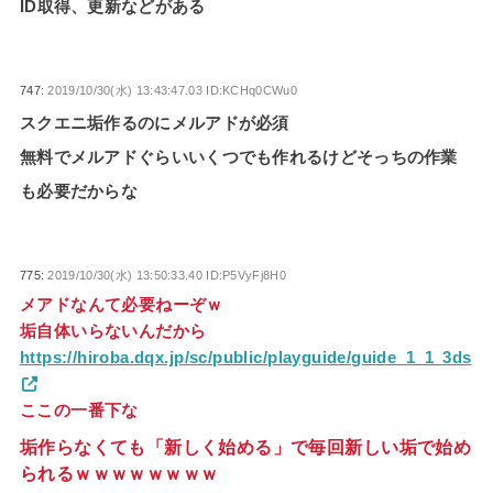
ID取得、更新などがある
747:
2019/10/30(水) 13:43:47.03 ID:KCHq0CWu0
スクエニ垢作るのにメルアドが必須
無料でメルアドぐらいいくつでも作れるけどそっちの作業
も必要だからな
775:
2019/10/30(水) 13:50:33.40 ID:P5VyFj8H0
メアドなんて必要ねーぞｗ
垢自体いらないんだから
https://hiroba.dqx.jp/sc/public/playguide/guide_1_1_3ds
ここの一番下な
垢作らなくても「新しく始める」で毎回新しい垢で始め
られるｗｗｗｗｗｗｗｗ