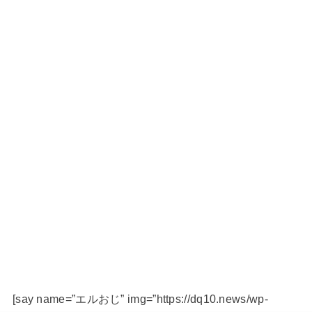
[say name=”エルおじ” img=”https://dq10.news/wp-