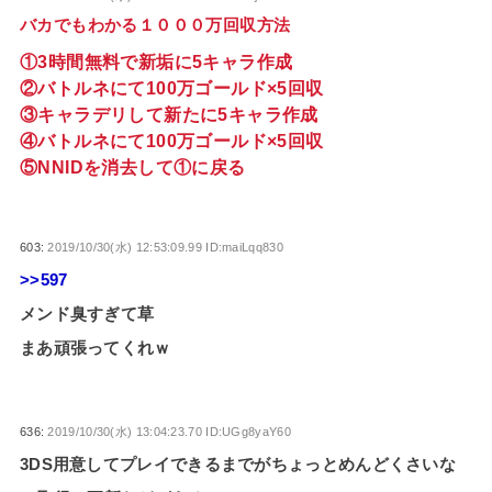
バカでもわかる１０００万回収方法
①3時間無料で新垢に5キャラ作成
②バトルネにて100万ゴールド×5回収
③キャラデリして新たに5キャラ作成
④バトルネにて100万ゴールド×5回収
⑤NNIDを消去して①に戻る
603:
2019/10/30(水) 12:53:09.99 ID:maiLqq830
>>597
メンド臭すぎて草
まあ頑張ってくれｗ
636:
2019/10/30(水) 13:04:23.70 ID:UGg8yaY60
3DS用意してプレイできるまでがちょっとめんどくさいな