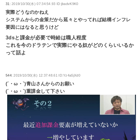
31:
2019/10/30(水) 07:34:54.93 ID:jbadvK9K0
実際どうなのかねえ
システムからの金策だから延々とやってれば結構インフレ
要因にはなると思うけど
3dsと課金が必要で時給は職人程度
これを今のドラテンで実際にやる奴がどのくらいいるか
って話よ
544:
2019/10/30(水) 12:37:48.61 ID:Yz4a5jXd0
(´・ω・`)青山さんからのお願い
(´・ω・`)重課金して下さい