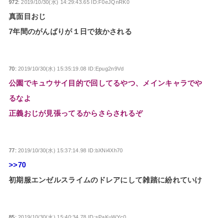
972:
2019/10/30(水) 14:29:43.65 ID:F0eJQnRK0
真面目おじ
7年間のがんばりが１日で抜かされる
70:
2019/10/30(水) 15:35:19.08 ID:Epug2n9Vd
公園でキュウサイ目的で回してるやつ、メインキャラでや
るなよ
正義おじが見張ってるからさらされるぞ
77:
2019/10/30(水) 15:37:14.98 ID:bXNi4Xh70
>>70
初期服エンゼルスライムのドレアにして雑踏に紛れていけ
85:
2019/10/30(水) 15:40:34.78 ID:sPaKuWYc0