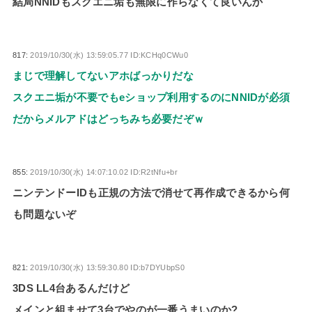
結局NNIDもスクエニ垢も無限に作らなくて良いんか
817:
2019/10/30(水) 13:59:05.77 ID:KCHq0CWu0
まじで理解してないアホばっかりだな
スクエニ垢が不要でもeショップ利用するのにNNIDが必須
だからメルアドはどっちみち必要だぞｗ
855:
2019/10/30(水) 14:07:10.02 ID:R2tNfu+br
ニンテンドーIDも正規の方法で消せて再作成できるから何
も問題ないぞ
821:
2019/10/30(水) 13:59:30.80 ID:b7DYUbpS0
3DS LL4台あるんだけど
メインと組ませて3台でやのが一番うまいのか?