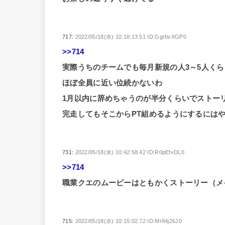
717:
2022/05/18(水) 10:18:13.51 ID:GgrbvXGP0
>>714
実際うちのチームでも毎月新規の人3～5人く
ほぼ全員に近い位続かないわ
1月以内に辞めちゃうのが半分くらいでストー
完走してもそこからPT組めるようにするには
731:
2022/05/18(水) 10:42:58.42 ID:R0pEfvDL0
>>714
職業クエのムービーはともかくストーリー（メ
715:
2022/05/18(水) 10:15:02.72 ID:Mr84j26J0