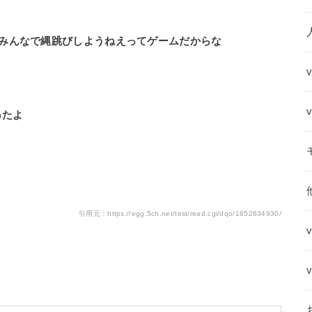
みんなで縄跳びしようねえってゲームだからな
ったよ
引用元：https://egg.5ch.net/test/read.cgi/dqo/1652634930/