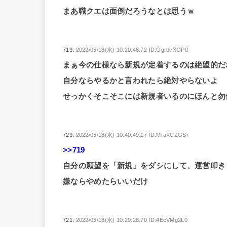
まあ職クエは面倒だろうなとは思うｗ
719:
2022/05/18(水) 10:20:48.72 ID:GgrbvXGP0
まぁ今の仕様なら新規が定着するのは絶望的だ
自分ならやるかと言われたら絶対やらないよ
せっかくそこそこには新規者いるのにほんと勿
729:
2022/05/18(水) 10:40:49.17 ID:MraXCZGSr
>>719
自分の願望を「新規」をダシにして、運営叩き
嫌ならやめたらいいだけ
721:
2022/05/18(水) 10:29:28.70 ID:4EcVMg2L0