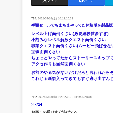
ポスト
シェア
714:
2022/05/18(水) 10:12:20.89
半額セールでちまちまやってた体験版を製品版
レベル上げ面倒くさい(必要経験値多すぎ)
小刻みなレベル解放クエスト面倒くさい
職業クエスト面倒くさい(ムービー飛ばせない
宝珠面倒くさい
ちょっとやってたからストーリースキップ
アクセ作りも当然面倒くさい
お前のやる気がないだけだろと言われたら
これじゃ新規入ってきてもすぐ逃げ出すん
716:
2022/05/18(水) 10:16:32.20 ID:jhh+3quwM
>>714
お察しの通りすぐ逃げてる