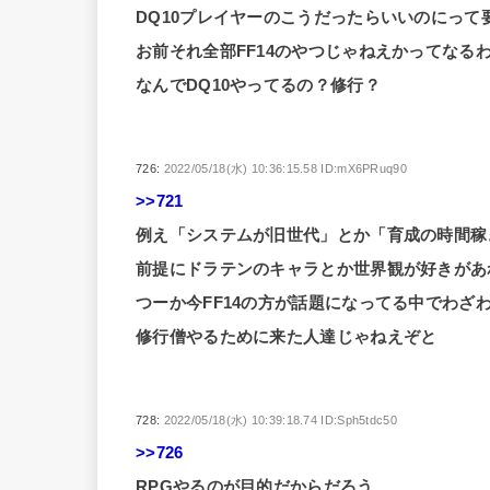
DQ10プレイヤーのこうだったらいいのにって
お前それ全部FF14のやつじゃねえかってなる
なんでDQ10やってるの？修行？
726:
2022/05/18(水) 10:36:15.58 ID:mX6PRuq90
>>721
例え「システムが旧世代」とか「育成の時間稼ぎ
前提にドラテンのキャラとか世界観が好きがあれ
つーか今FF14の方が話題になってる中でわざ
修行僧やるために来た人達じゃねえぞと
728:
2022/05/18(水) 10:39:18.74 ID:Sph5tdc50
>>726
RPGやるのが目的だからだろう