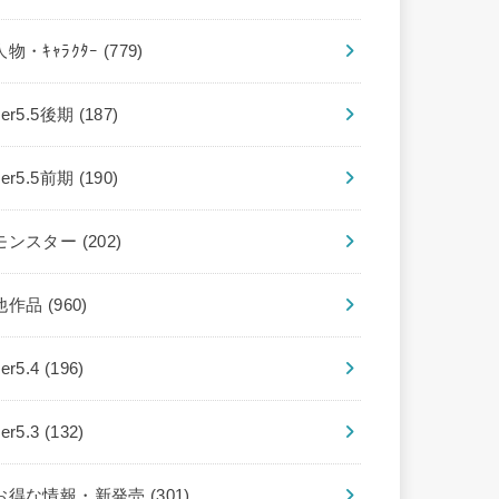
人物・ｷｬﾗｸﾀｰ
(779)
ver5.5後期
(187)
ver5.5前期
(190)
モンスター
(202)
他作品
(960)
ver5.4
(196)
ver5.3
(132)
お得な情報・新発売
(301)