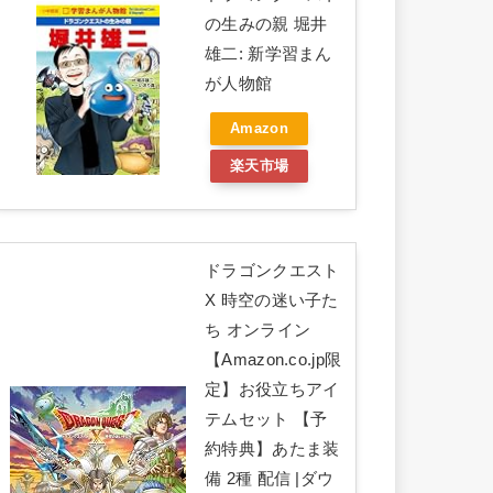
の生みの親 堀井
雄二: 新学習まん
が人物館
Amazon
楽天市場
ドラゴンクエスト
X 時空の迷い子た
ち オンライン
【Amazon.co.jp限
定】お役立ちアイ
テムセット 【予
約特典】あたま装
備 2種 配信 |ダウ