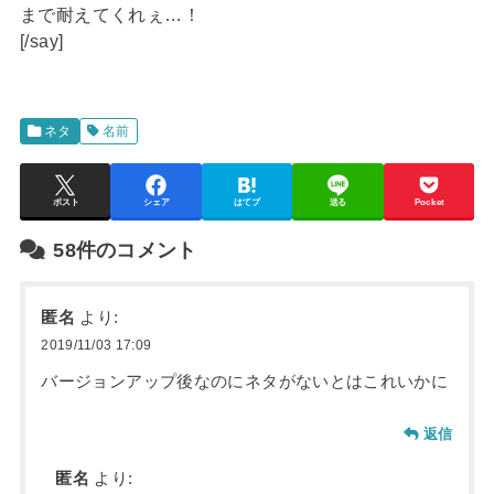
まで耐えてくれぇ…！
[/say]
ネタ
名前
ポスト
シェア
はてブ
送る
Pocket
58件のコメント
匿名
より:
2019/11/03 17:09
バージョンアップ後なのにネタがないとはこれいかに
返信
匿名
より: