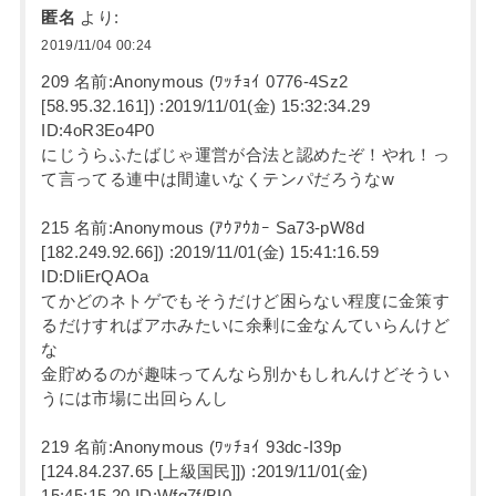
匿名
より:
2019/11/04 00:24
209 名前:Anonymous (ﾜｯﾁｮｲ 0776-4Sz2
[58.95.32.161]) :2019/11/01(金) 15:32:34.29
ID:4oR3Eo4P0
にじうらふたばじゃ運営が合法と認めたぞ！やれ！っ
て言ってる連中は間違いなくテンパだろうなw
215 名前:Anonymous (ｱｳｱｳｶｰ Sa73-pW8d
[182.249.92.66]) :2019/11/01(金) 15:41:16.59
ID:DliErQAOa
てかどのネトゲでもそうだけど困らない程度に金策す
るだけすればアホみたいに余剰に金なんていらんけど
な
金貯めるのが趣味ってんなら別かもしれんけどそうい
うには市場に出回らんし
219 名前:Anonymous (ﾜｯﾁｮｲ 93dc-I39p
[124.84.237.65 [上級国民]]) :2019/11/01(金)