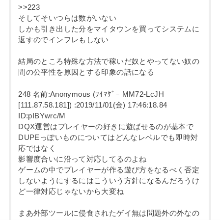
>>223
そしてそいつらは数がいない
しかも引き出した分をマイタウンを買ってシステムに
返すのでインフレもしない
結局のところ特殊な方法で稼いだ奴とやってない奴の
間の公平性を原因とする印象の話になる
248 名前:Anonymous (ﾜｲﾏｹﾞｰ MM72-LcJH
[111.87.58.181]) :2019/11/01(金) 17:46:18.84
ID:pIBYwrc/M
DQX運営はプレイヤーの好きに遊ばせるのが基本で
DUPEっぽいものについてはどんなレベルでも即時対
応ではなく
影響度合いに沿って対応してるのよね
ゲームの中でプレイヤーが作る遊び方をなるべく否定
しないようにするにはこういう方針になるんだろうけ
ど一律対応じゃないから大変ね
まあ外部ツールに侵食されたゲイ無は問題外の外なの