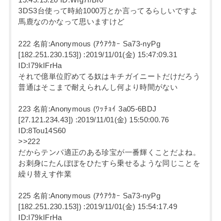
15:45:15.20 ID:Wfg7f/BI0
3DS3台使って時給1000万とか言ってるらしいですよ
馬鹿なのかなって思いますけど
222 名前:Anonymous (ｱｳｱｳｶｰ Sa73-nyPg
[182.251.230.153]) :2019/11/01(金) 15:47:09.31
ID:I79kIFrHa
それで億単位貯めてる奴はキチガイニートだけだろう
普通はそこまで耐えられんし何より時間がない
223 名前:Anonymous (ﾜｯﾁｮｲ 3a05-6BDJ
[27.121.234.43]) :2019/11/01(金) 15:50:00.76
ID:8Tou14S60
>>222
だからテンパ適正のある珍宝が一番輝くことだよね。
お刺身にたんぽぽをひたすら乗せるような同じことを
繰り替えす作業
225 名前:Anonymous (ｱｳｱｳｶｰ Sa73-nyPg
[182.251.230.153]) :2019/11/01(金) 15:54:17.49
ID:I79kIFrHa