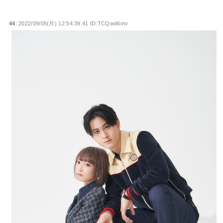
44:
2022/09/05(月) 12:54:39.41 ID:TCQwd6mv