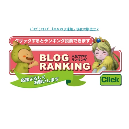
ﾌﾞﾛｸﾞﾗﾝｷﾝｸﾞ『エルおじ速報』現在の順位は？