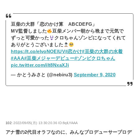
豆柴の大群「恋のかけ算 ABCDEFG」
MV監督しました
豆柴メンバー朝から晩まで元気で
ずっと可愛かった
クロちゃんゾンビになってくれて
ありがとうございました
https://t.co/elvoNOElUV
#恋かけ
#豆柴の大群の水着
#AAA
#豆柴メジャーデビュー
#ゾンビクロちゃん
pic.twitter.com/iIt8NxaXJi
— かとうみさと (@nebiru3)
September 9, 2020
102:
2022/09/05(月) 13:30:20.36 ID:8qlLYAAA
アナ雪の2代目オラフなのに、みんなプロデューサープロデ