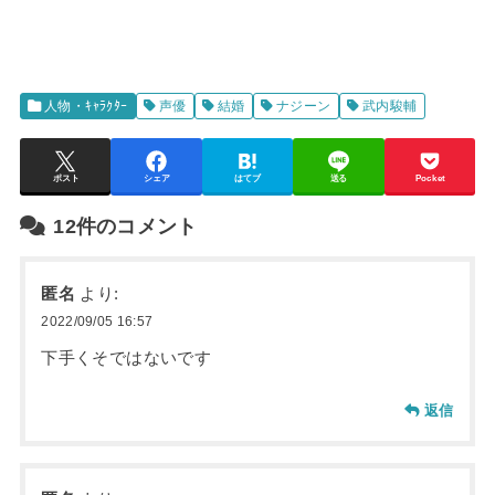
人物・ｷｬﾗｸﾀｰ
声優
結婚
ナジーン
武内駿輔
ポスト
シェア
はてブ
送る
Pocket
12件のコメント
匿名
より:
2022/09/05 16:57
下手くそではないです
返信