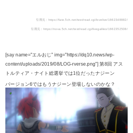
引用元：https://fate.5ch.net/test/read.cgi/lovelive/1662348882/
引用元：https://nova.5ch.net/test/read.cgi/livegalileo/1662352508/
[say name=”エルおじ” img=”https://dq10.news/wp-
content/uploads/2019/08/LOG-rverse.png”] 第8回 アス
トルティア・ナイト総選挙では1位だったナジーン
バージョン6ではもうナジーン登場しないのかな？