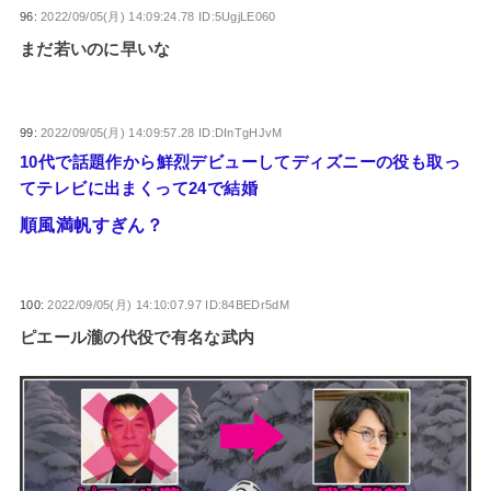
96:
2022/09/05(月) 14:09:24.78 ID:5UgjLE060
まだ若いのに早いな
99:
2022/09/05(月) 14:09:57.28 ID:DInTgHJvM
10代で話題作から鮮烈デビューしてディズニーの役も取っ
てテレビに出まくって24で結婚
順風満帆すぎん？
100:
2022/09/05(月) 14:10:07.97 ID:84BEDr5dM
ピエール瀧の代役で有名な武内