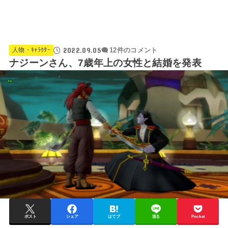
2022.09.05
人物・ｷｬﾗｸﾀｰ
12件のコメント
ナジーンさん、7歳年上の女性と結婚を発表
ポスト
シェア
はてブ
送る
Pocket