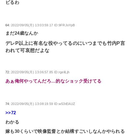
ビるわ
64:
2022/09/05(月) 13:03:59.17 ID:9FRJoYpB
まだ24歳なんか
デレP以上に有名な役やってるのにいつまでも竹内P言
われて可哀想だよな
72:
2022/09/05(月) 13:06:57.85 ID:rgeilLjh
あぁ俺何やってんだろ…的なショック受けてる
74:
2022/09/05(月) 13:08:19.59 ID:wS3tEAUZ
>>72
わかる
嫁も30くらいで映像監督とか結構すごいしなんかやられる