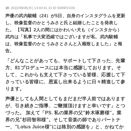
18:
2022/09/05(月) 13:40:41.13 ID:SXlNF01O0
声優の武内駿輔（24）が5日、自身のインスタグラムを更新
し、映像監督のかとうみさと氏と結婚したことを発表し
た。 【写真】2人の間にはかわいい犬も（インスタから）
武内は「私事で大変恐縮ではございますが私、武内駿輔
は、映像監督のかとうみさとさんと入籍致しました」と報
告。
「どんなことがあっても、サポートして下さった、先輩
方、81プロデュースには本当に感謝しております。そ
して、これからも支えて下さっている皆様、応援して下
さっている皆様に、恩返し出来るように日々精進して参
ります。
声優としても人間としてもまだまだ半人前ではあります
が、引き続きご指導、ご鞭撻頂けますと幸いです」とつ
づった。 加えて「PS. 私の業界の父”鈴木琢磨様”。業
界の兄”杉田智和様”。そして音楽の師でありパートナ
ー、”Lotus Juice様”には格別の感謝を」と、かねてか