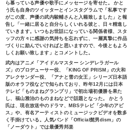
ら慕っている声優や歌手にメッセージを寄せた。 かと
う氏も自身のツイッターとインスタグラムで「私事です
がこの度、声優の武内駿輔さんと入籍致しました」と報
告し「一緒に居ると自分らしくいれる彼と、日々精進し
ていきます。いつもお世話になっている関係者様、スタ
ッフの方々に感謝の気持ちを忘れずに、一層真摯に作品
づくりに励んでいければと思いますので、今後ともよろ
しくお願い致します」とコメントした。
武内はアニメ「アイドルマスター シンデレラガール
ズ」のプロデューサー役、「KING OF PRISM」の大和
アレクサンダー役、「アナと雪の女王」シリーズ日本語
版のオラフ役などで知られており、昨年12月には日本
テレビ「ものまねグランプリ」で初出場初優勝を果た
し、福山雅治のものまねなどで話題となった。 かとう
氏は、現在放送中のドラマ、MBSテレビ「少年のアビ
ス」や、有名アーティストのミュージックビデオを数多
く手掛けている。人気バンド「Official髭男dism」の
「ノーダウト」では最優秀邦楽