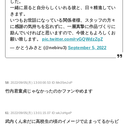
した。
一緒に居ると自分らしくいれる彼と、日々精進してい
きます。
いつもお世話になっている関係者様、スタッフの方々
に感謝の気持ちを忘れずに、一層真摯に作品づくりに
励んでいければと思いますので、今後ともよろしくお
願い致します。
pic.twitter.com/rvGQWdzZgZ
— かとうみさと (@nebiru3)
September 5, 2022
58:
2022/09/05(月) 13:00:00.53 ID:Mn35mJoP
竹内君童貞じゃなかったのかファンやめます
61:
2022/09/05(月) 13:01:15.07 ID:wkJoHgeP
武内くん未だに高校生の頃のイメージで止まってるからビ