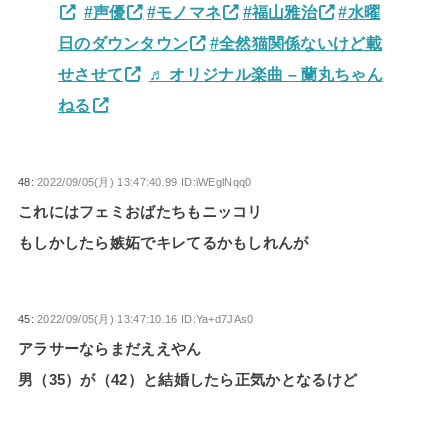
#声優
#モノマネ
#福山雅治
#水曜
日のダウンタウン
#全然猫関係ないけど載
せさせて
♬ オリジナル楽曲 – 蘭丸ちゃん
ねる
48:
2022/09/05(月) 13:47:40.99 ID:iWEglNqq0
これにはフェミおばたちもニッコリ
もしかしたら嫉妬でキレてるかもしれんが
45:
2022/09/05(月) 13:47:10.16 ID:Ya+d7JAs0
アラサーならまだええやん
男（35）が（42）と結婚したら正気かとなるけど