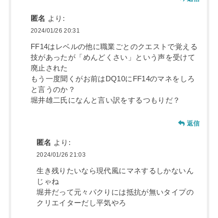
匿名
より:
2024/01/26 20:31
FF14はレベルの他に職業ごとのクエストで覚える
技があったが「めんどくさい」という声を受けて
廃止された
もう一度聞くがお前はDQ10にFF14のマネをしろ
と言うのか？
堀井雄二氏になんと言い訳をするつもりだ？
返信
匿名
より:
2024/01/26 21:03
生き残りたいなら現代風にマネするしかないん
じゃね
堀井だって元々パクりには抵抗が無いタイプの
クリエイターだし平気やろ