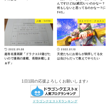
んですけどね(威圧)いいのかなー？
何もしないと思ってるのかなー？(ﾆ
ﾁｬｧ)」
人物・ｷｬﾗｸﾀｰ
ストーリー・クエスト
2022.09.08
2022.01.10
超有名漫画家「ドラクエ10遊びた
天使たちにお前らが崇拝してる女
いので漫画の連載、長期休載しま
は虫けらだって教えてやりたい
ぁす」
1日1回の応援よろしくお願いします♪
ドラゴンクエストXランキング