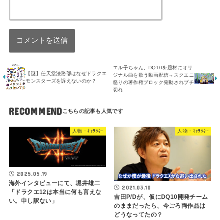
エル子ちゃん、DQ10を題材にオリ
【謎】任天堂法務部はなぜドラクエ
ジナル曲を歌う動画配信→スクエニ
モンスターズを訴えないのか？
怒りの著作権ブロック発動されブチ
切れ
RECOMMEND
人物・ｷｬﾗｸﾀｰ
人物・ｷｬﾗｸﾀｰ
2025.05.19
海外インタビューにて、堀井雄二
2021.03.10
「ドラクエ12は本当に何も言えな
吉田P/Dが、仮にDQ10開発チーム
い。申し訳ない」
のままだったら、今ごろ両作品は
どうなってたの？