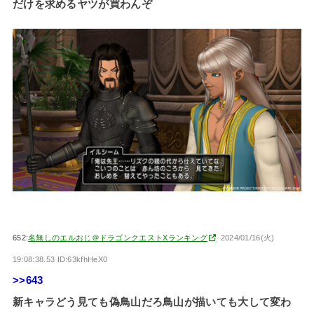
だけを求めるヤツが買わんぞ
652:
名無しのエルおじ＠ドラゴンクエストXランキング
2024/01/16(火)
19:08:38.53 ID:63kfhHeX0
>>643
新キャラどう見ても偽鳥山だろ鳥山が描いても大して変わ