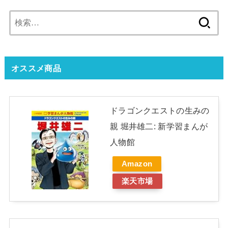
検
索:
オススメ商品
ドラゴンクエストの生みの
親 堀井雄二: 新学習まんが
人物館
Amazon
楽天市場