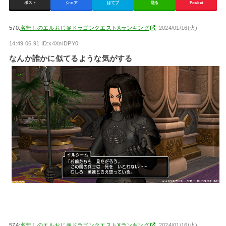
ポスト
シェア
はてブ
送る
Pocket
570:
名無しのエルおじ＠ドラゴンクエストXランキング
2024/01/16(火)
14:49:06.91 ID:x4XnIDPY0
なんか誰かに似てるような気がする
574:
名無しのエルおじ＠ドラゴンクエストXランキング
2024/01/16(火)