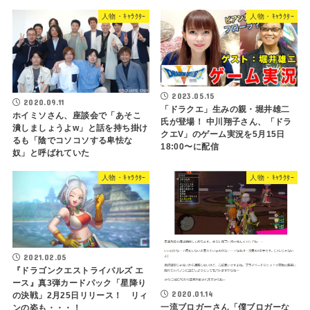
人物・ｷｬﾗｸﾀｰ
人物・ｷｬﾗｸﾀｰ
2023.05.15
2020.09.11
「ドラクエ」生みの親・堀井雄二
ホイミソさん、座談会で「あそこ
氏が登場！ 中川翔子さん、「ドラ
潰しましょうよw」と話を持ち掛け
クエV」のゲーム実況を5月15日
るも「陰でコソコソする卑怯な
18:00〜に配信
奴」と呼ばれていた
人物・ｷｬﾗｸﾀｰ
人物・ｷｬﾗｸﾀｰ
2021.02.05
『ドラゴンクエストライバルズ エ
ース』真3弾カードパック「星降り
2020.01.14
の決戦」2月25日リリース！ リィ
一流ブロガーさん「僕ブロガーな
ンの姿も・・・！