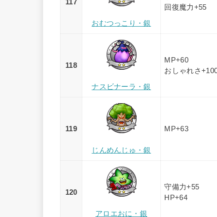
117
回復魔力+55
おむつっこり・銀
MP+60
118
おしゃれさ+10
ナスビナーラ・銀
119
MP+63
じんめんじゅ・銀
守備力+55
120
HP+64
アロエおに・銀