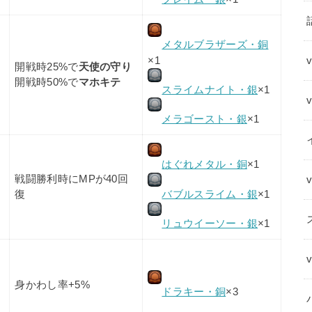
メタルブラザーズ・銅
×1
開戦時25%で
天使の守り
開戦時50%で
マホキテ
スライムナイト・銀
×1
メラゴースト・銀
×1
はぐれメタル・銅
×1
戦闘勝利時にMPが40回
バブルスライム・銀
×1
復
リュウイーソー・銀
×1
身かわし率+5%
ドラキー・銅
×3