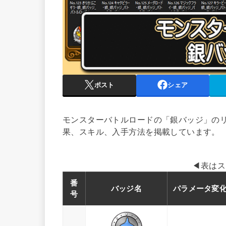
ポスト
シェア
モンスターバトルロードの「銀バッジ」の
果、スキル、入手方法を掲載しています。
◀表はス
番
バッジ名
パラメータ変
号