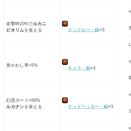
攻撃時20%で
ルカニ
クックルー・銅
×3
ピオリム
を覚える
身かわし率+5%
キメラ・銅
×3
幻惑ガード+80%
デッドペッカー・銅
×3
ルカナン
を覚える