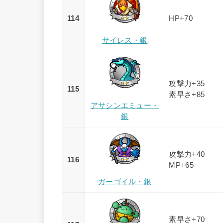
114
HP+70
サイレス・銀
攻撃力+35
115
素早さ+85
アサシンエミュー・
銀
攻撃力+40
116
MP+65
ガーゴイル・銀
素早さ+70