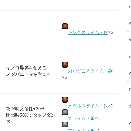
v
–
キングスライム・銅
×3
キノコ爆弾
を覚える
ぬかどこスライム・銅
メダパニーマ
を覚える
×3
メタルスライム・銅
×1
攻撃呪文耐性+20%
開戦時50%で
タップダン
スライム・銀
×1
ス
フレイム・銀
×1