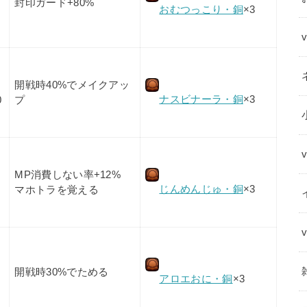
封印ガード+80%
おむつっこり・銅
×3
開戦時40%でメイクアッ
ナスビナーラ・銅
×3
0
プ
MP消費しない率+12%
じんめんじゅ・銅
×3
マホトラを覚える
開戦時30%でためる
アロエおに・銅
×3