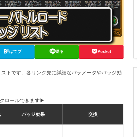
はてブ
送る
Pocket
リストです。各リンク先に詳細なパラメータやバッジ効
クロールできます▶
化
バッジ効果
交換