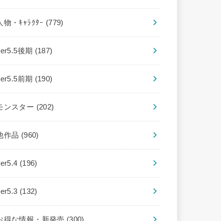
人物・ｷｬﾗｸﾀｰ
(779)
ver5.5後期
(187)
ver5.5前期
(190)
モンスター
(202)
他作品
(960)
ver5.4
(196)
ver5.3
(132)
お得な情報・新発売
(300)