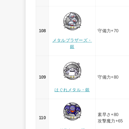
108
守備力+70
メタルブラザーズ・
銀
109
守備力+80
はぐれメタル・銀
素早さ+80
110
攻撃魔力+65