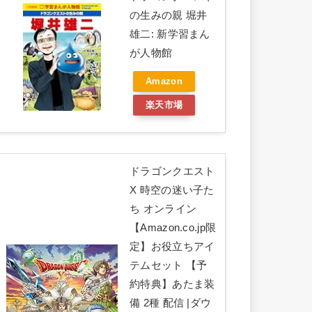
の生みの親 堀井
雄二: 新学習まん
が人物館
Amazon
楽天市場
ドラゴンクエスト
X 時空の迷い子た
ち オンライン
【Amazon.co.jp限
定】お役立ちアイ
テムセット 【予
約特典】あたま装
備 2種 配信 |ダウ