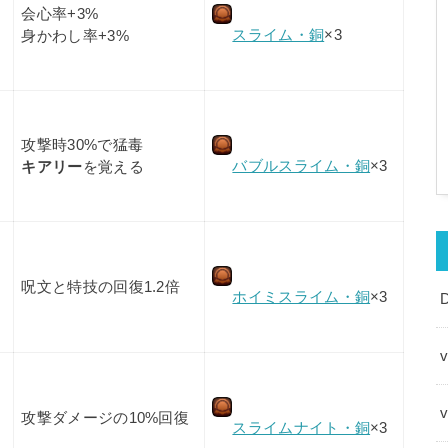
会心率+3%
スライム・銅
×3
身かわし率+3%
攻撃時30%で猛毒
バブルスライム・銅
×3
キアリー
を覚える
呪文と特技の回復1.2倍
ホイミスライム・銅
×3
v
攻撃ダメージの10%回復
スライムナイト・銅
×3