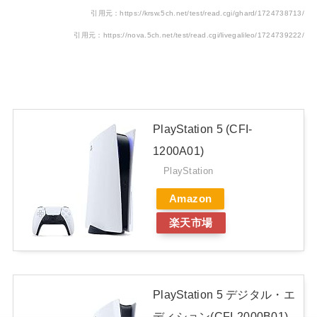
引用元：https://krsw.5ch.net/test/read.cgi/ghard/1724738713/
引用元：https://nova.5ch.net/test/read.cgi/livegalileo/1724739222/
PlayStation 5 (CFI-
1200A01)
PlayStation
Amazon
楽天市場
PlayStation 5 デジタル・エ
ディション(CFI-2000B01)