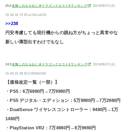
254:
名無しのエルおじ＠ドラゴンクエストXランキング
2024/08/27(火)
15:44:34.70 ID:w7oGxA/Z0
>>238
円安考慮しても現行機からの跳ね方がちょっと異常やな
新しい薄型出すわけでもなし
243:
名無しのエルおじ＠ドラゴンクエストXランキング
2024/08/27(火)
15:43:15.38 ID:CI306NJN0
【価格改定一覧（一部）】
・PS5：6万6980円→7万9980円
・PS5 デジタル・エディション：5万9980円→7万2980円
・DualSense ワイヤレスコントローラー：9480円→1万
1480円
・PlayStation VR2：7万4980円→8万9980円