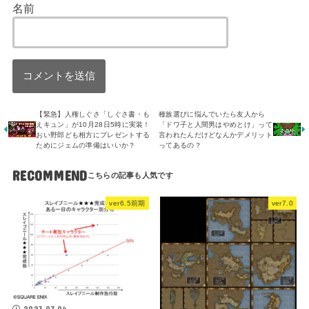
名前
【緊急】人権しぐさ「しぐさ書・も
種族選びに悩んでいたら友人から
えキュン」が10月28日5時に実装！
「ドワ子と人間男はやめとけ」って
おい野郎ども相方にプレゼントする
言われたんだけどなんかデメリット
ためにジェムの準備はいいか？
ってあるの？
RECOMMEND
ver6.5前期
ver7.0
2023.07.04