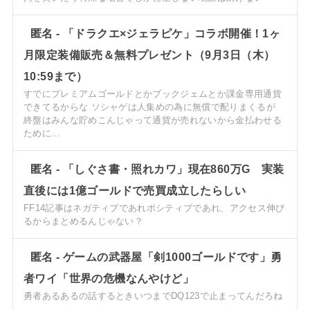
匿名
-
「ドラクエ×ジェラピケ」コラボ開催！1ヶ
月限定装備販売＆無料プレゼント（9月3日（木）
10:59まで）
すでにプレミアムゴールドとかブックジェムとか課金専用通貨
できてるからな ソシャゲは人集めの為に無償で配りまくるが
終盤はみんな貯めこんじゃって通貨が売れないから金払わせる
ために...
匿名
-
「しぐさ書・照れカワ」現在860万G 実装
直後には1億ゴールドで売買成立したらしい
FF14記事はネガティブであれポシティブであれ、アクセス伸び
るからまとめるんじゃない？
匿名
-
ゲームの武器屋「剣1000ゴールドです」勇
者ワイ「世界の危機なんやけど」
勇者あるあるの話するときいつまでDQ123で止まってんだろね