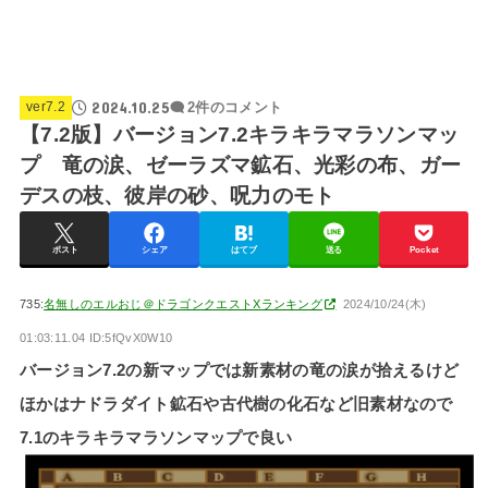
2024.10.25
ver7.2
2件のコメント
【7.2版】バージョン7.2キラキラマラソンマッ
プ 竜の涙、ゼーラズマ鉱石、光彩の布、ガー
デスの枝、彼岸の砂、呪力のモト
ポスト
シェア
はてブ
送る
Pocket
735:
名無しのエルおじ＠ドラゴンクエストXランキング
2024/10/24(木)
01:03:11.04 ID:5fQvX0W10
バージョン7.2の新マップでは新素材の竜の涙が拾えるけど
ほかはナドラダイト鉱石や古代樹の化石など旧素材なので
7.1のキラキラマラソンマップで良い