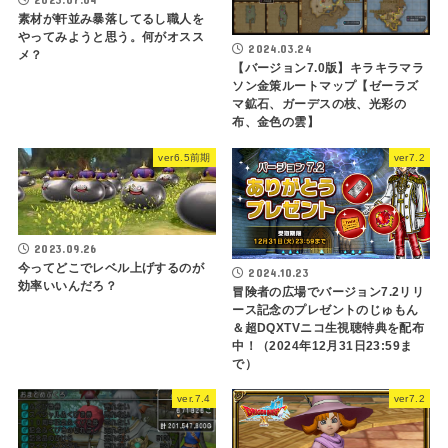
素材が軒並み暴落してるし職人を
やってみようと思う。何がオスス
2024.03.24
メ？
【バージョン7.0版】キラキラマラ
ソン金策ルートマップ【ゼーラズ
マ鉱石、ガーデスの枝、光彩の
布、金色の雲】
ver6.5前期
ver7.2
2023.09.26
今ってどこでレベル上げするのが
2024.10.23
効率いいんだろ？
冒険者の広場でバージョン7.2リリ
ース記念のプレゼントのじゅもん
＆超DQXTVニコ生視聴特典を配布
中！（2024年12月31日23:59ま
で）
ver.7.4
ver7.2