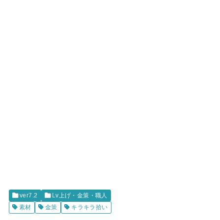
ver7.2
Lv上げ・金策・職人
素材
金策
キラキラ拾い