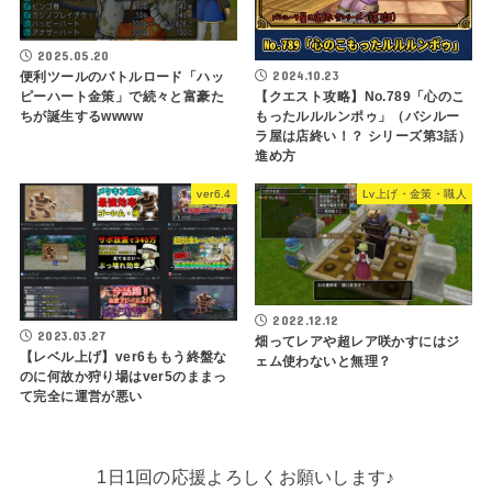
2025.05.20
2024.10.23
便利ツールのバトルロード「ハッ
【クエスト攻略】No.789「心のこ
ピーハート金策」で続々と富豪た
もったルルルンポゥ」（バシルー
ちが誕生するwwww
ラ屋は店終い！？ シリーズ第3話）
進め方
ver6.4
Lv上げ・金策・職人
2022.12.12
2023.03.27
畑ってレアや超レア咲かすにはジ
【レベル上げ】ver6ももう終盤な
ェム使わないと無理？
のに何故か狩り場はver5のままっ
て完全に運営が悪い
1日1回の応援よろしくお願いします♪