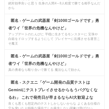
絶対効率良いと思う 生身の人間4～8人程度で勝てる相手なんだ
から
匿名
-
ゲームの武器屋「剣1000ゴールドです」勇
者ワイ「世界の危機なんやけど」
アップデートのたんびに 平穏に生きてるモンスターに 宝珠や
白箱をドロップするようにして プレイヤーに乱獲させる運営こ
そ魔王
匿名
-
ゲームの武器屋「剣1000ゴールドです」勇
者ワイ「世界の危機なんやけど」
真の勇者なら殴り合いで勝てる 魔法なんて効かん
匿名
-
スクエニ「ゲーム開発の品質テストは
Geminiにテストプレイさせるからもうバグなくな
るわ」 これで発売日が早まるならAI大歓迎よな
良くも悪くも想定内のテストしかしないからな よくある仕様の
穴を突いたり特殊な場合でしか発生しない現象は防げない