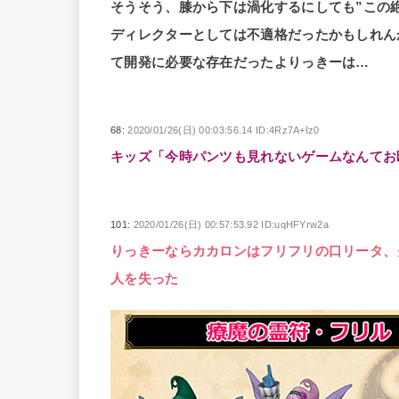
そうそう、膝から下は渦化するにしても”この
ディレクターとしては不適格だったかもしれん
て開発に必要な存在だったよりっきーは…
68:
2020/01/26(日) 00:03:56.14 ID:4Rz7A+Iz0
キッズ「今時パンツも見れないゲームなんてお
101:
2020/01/26(日) 00:57:53.92 ID:uqHFYrw2a
りっきーならカカロンはフリフリの口リータ、
人を失った