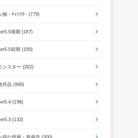
人物・ｷｬﾗｸﾀｰ
(779)
ver5.5後期
(187)
ver5.5前期
(190)
モンスター
(202)
他作品
(960)
ver5.4
(196)
ver5.3
(132)
お得な情報・新発売
(300)