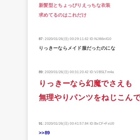
新髪型とちょっぴりえっちな衣装
求めてるのはこれだけ
87:
2020/01/26(日) 00:29:11.62 ID:NJl66nIG0
りっきーならメイド服だったのにな
89:
2020/01/26(日) 00:31:20.42 ID:VJBSLTm4a
りっきーなら幻魔でさえも
無理やりパンツをねじこん
91:
2020/01/26(日) 00:41:57.84 ID:BxCF+FxU0
>>89