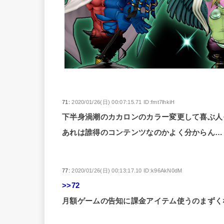
71:
2020/01/26(日) 00:07:15.71 ID:fmt7lhkiH
下半身渦潮のカカロンのカラー変更して喜ぶ人
あれは誰得のコンテンツなのかよく分からん…
77:
2020/01/26(日) 00:13:17.10 ID:k96AkN0dM
>>72
月額ゲームの告知に課金アイテム使うのまずく