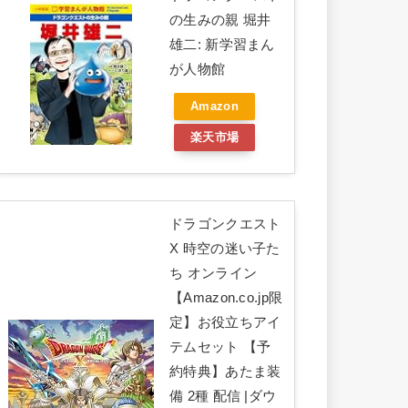
の生みの親 堀井
雄二: 新学習まん
が人物館
Amazon
楽天市場
ドラゴンクエスト
X 時空の迷い子た
ち オンライン
【Amazon.co.jp限
定】お役立ちアイ
テムセット 【予
約特典】あたま装
備 2種 配信 |ダウ