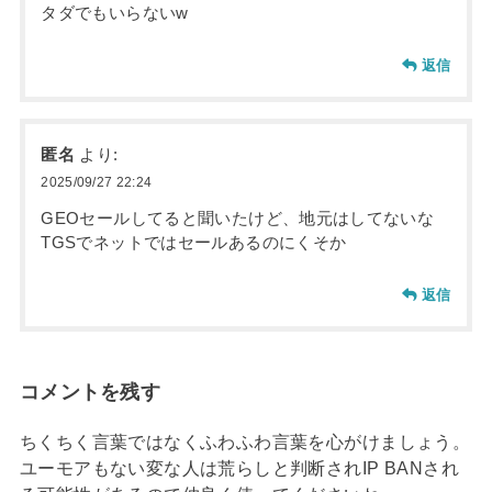
タダでもいらないw
返信
匿名
より:
2025/09/27 22:24
GEOセールしてると聞いたけど、地元はしてないな
TGSでネットではセールあるのにくそか
返信
コメントを残す
ちくちく言葉ではなくふわふわ言葉を心がけましょう。
ユーモアもない変な人は荒らしと判断されIP BANされ