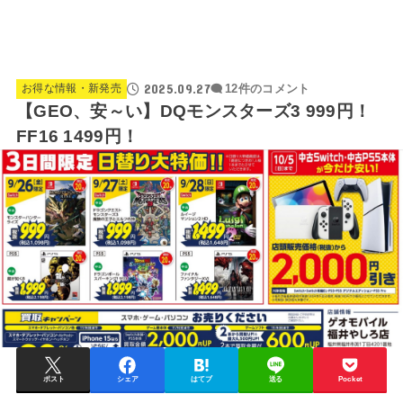
2025.09.27
お得な情報・新発売
12件のコメント
【GEO、安～い】DQモンスターズ3 999円！
FF16 1499円！
ポスト
シェア
はてブ
送る
Pocket