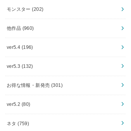
モンスター
(202)
他作品
(960)
ver5.4
(196)
ver5.3
(132)
お得な情報・新発売
(301)
ver5.2
(80)
ネタ
(759)