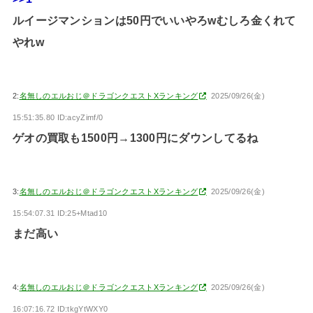
ルイージマンションは50円でいいやろwむしろ金くれて
やれw
2:
名無しのエルおじ＠ドラゴンクエストXランキング
2025/09/26(金)
15:51:35.80 ID:acyZimf/0
ゲオの買取も1500円→1300円にダウンしてるね
3:
名無しのエルおじ＠ドラゴンクエストXランキング
2025/09/26(金)
15:54:07.31 ID:25+Mtad10
まだ高い
4:
名無しのエルおじ＠ドラゴンクエストXランキング
2025/09/26(金)
16:07:16.72 ID:tkgYtWXY0