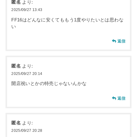
匿名
より:
2025/09/27 13:43
FF16はどんなに安くてももう1度やりたいとは思わな
い
返信
匿名
より:
2025/09/27 20:14
開店祝いとかの特売じゃないんかな
返信
匿名
より:
2025/09/27 20:28