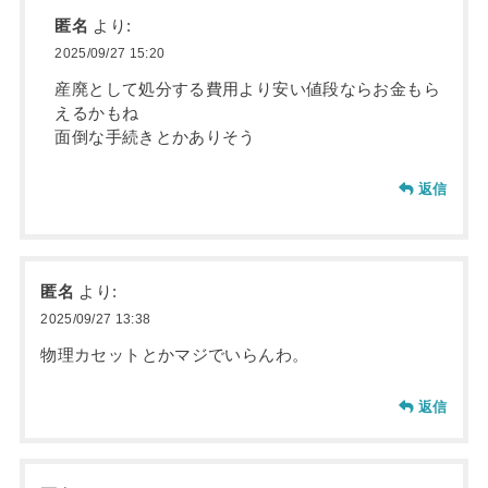
匿名
より:
2025/09/27 15:20
産廃として処分する費用より安い値段ならお金もら
えるかもね
面倒な手続きとかありそう
返信
匿名
より:
2025/09/27 13:38
物理カセットとかマジでいらんわ。
返信