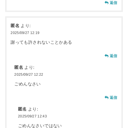
返信
匿名
より:
2025/09/27 12:19
謝っても許されないことかある
返信
匿名
より:
2025/09/27 12:22
ごめんなさい
返信
匿名
より:
2025/09/27 12:43
ごめんなさいではない