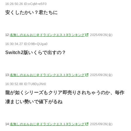
16:26:50.26 ID:oCqM+e5F0
安くしたかい？君たちに
12:
名無しのエルおじ＠ドラゴンクエストXランキング
2025/09/26(金)
16:30:34.27 ID:O9B+QUga0
Switch2版いくらで出すの？
13:
名無しのエルおじ＠ドラゴンクエストXランキング
2025/09/26(金)
16:30:52.88 ID:TU8DyJNt0
龍が如くシリーズもクリア即売りされちゃうのか、毎作
凄まじい勢いで値下がるね
14:
名無しのエルおじ＠ドラゴンクエストXランキング
2025/09/26(金)