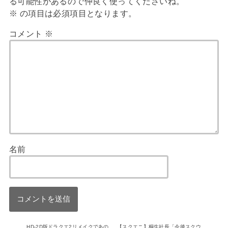
る可能性があるので仲良く使ってくださいね。
※
の項目は必須項目となります。
コメント
※
名前
HD-2D版ドラクエ2リメイクであの
【スクエニ】桐生社長「今後スクウ