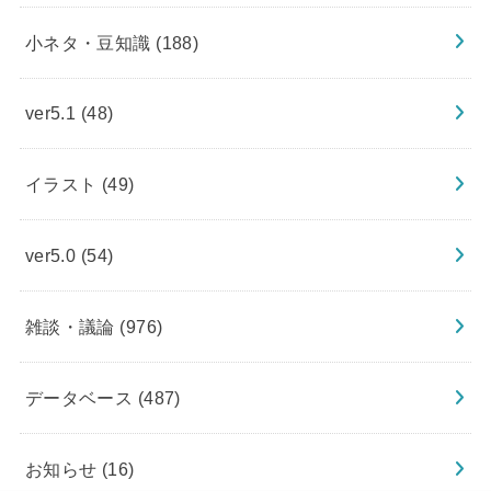
小ネタ・豆知識
(188)
ver5.1
(48)
イラスト
(49)
ver5.0
(54)
雑談・議論
(976)
データベース
(487)
お知らせ
(16)