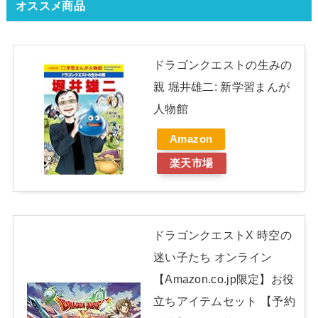
オススメ商品
ドラゴンクエストの生みの
親 堀井雄二: 新学習まんが
人物館
Amazon
楽天市場
ドラゴンクエストX 時空の
迷い子たち オンライン
【Amazon.co.jp限定】お役
立ちアイテムセット 【予約