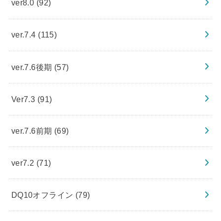
ver8.0
(92)
ver.7.4
(115)
ver.7.6後期
(57)
Ver7.3
(91)
ver.7.6前期
(69)
ver7.2
(71)
DQ10オフライン
(79)