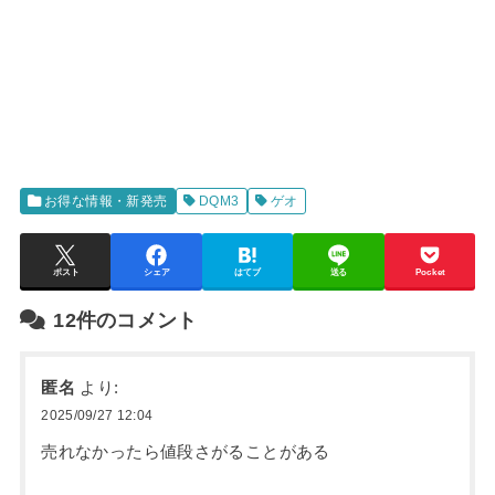
お得な情報・新発売
DQM3
ゲオ
ポスト
シェア
はてブ
送る
Pocket
12件のコメント
匿名
より:
2025/09/27 12:04
売れなかったら値段さがることがある