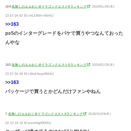
164:
名無しのエルおじ＠ドラゴンクエストXランキング
2026/01/29(木)
23:57:04.62 ID:vKLkB9X+0NIKU
>>163
ps5のインターグレードをパケで買うやつなんておった
んやな
165:
名無しのエルおじ＠ドラゴンクエストXランキング
2026/01/29(木)
23:57:50.48 ID:LWxK9zge0NIKU
>>163
パッケージで買うとかどんだけファンやねん
7:
名無しのエルおじ＠ドラゴンクエストXランキング
2026/01/29(木)
22:12:19.10 ID:wxmdIgif0NIKU