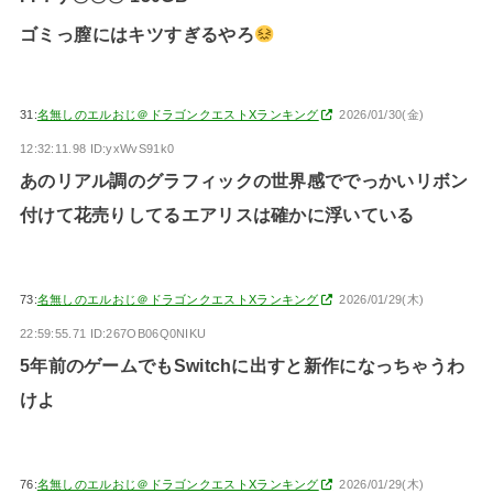
ゴミっ膣にはキツすぎるやろ
31:
名無しのエルおじ＠ドラゴンクエストXランキング
2026/01/30(金)
12:32:11.98 ID:yxWvS91k0
あのリアル調のグラフィックの世界感ででっかいリボン
付けて花売りしてるエアリスは確かに浮いている
73:
名無しのエルおじ＠ドラゴンクエストXランキング
2026/01/29(木)
22:59:55.71 ID:267OB06Q0NIKU
5年前のゲームでもSwitchに出すと新作になっちゃうわ
けよ
76:
名無しのエルおじ＠ドラゴンクエストXランキング
2026/01/29(木)