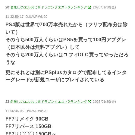
20:
名無しのエルおじ＠ドラゴンクエストXランキング
2026/01/30(金)
11:32:59.17 ID:lUWRWlb20
PS4版は世界で700万本売れたから（フリプ配布分は除
いて）
そのうち500万人くらいはPS5を買って100円アプグレ
（日本以外は無料アプグレ）して
そのうち200万人くらいはユフィDLC買ってやっただろ
うな
更にそれとは別にPSplusカタログで配布してるインタ
ーグレードが新規ユーザにプレイされている
23:
名無しのエルおじ＠ドラゴンクエストXランキング
2026/01/30(金)
11:56:46.06 ID:lUWRWlb20
FF7リメイク 90GB
FF7リバース 150GB
FF7リ〇〇〇 150GB～