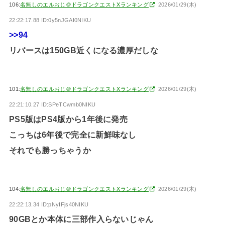
106:
名無しのエルおじ＠ドラゴンクエストXランキング
2026/01/29(木)
22:22:17.88 ID:0y5nJGAI0NIKU
>>94
リバースは150GB近くになる濃厚だしな
101:
名無しのエルおじ＠ドラゴンクエストXランキング
2026/01/29(木)
22:21:10.27 ID:SPeTCwmb0NIKU
PS5版はPS4版から1年後に発売
こっちは6年後で完全に新鮮味なし
それでも勝っちゃうか
104:
名無しのエルおじ＠ドラゴンクエストXランキング
2026/01/29(木)
22:22:13.34 ID:pNyIFjs40NIKU
90GBとか本体に三部作入らないじゃん