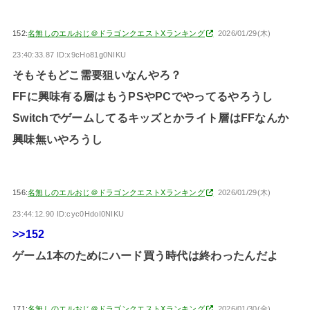
152:
名無しのエルおじ＠ドラゴンクエストXランキング
2026/01/29(木)
23:40:33.87 ID:x9cHo81g0NIKU
そもそもどこ需要狙いなんやろ？
FFに興味有る層はもうPSやPCでやってるやろうし
Switchでゲームしてるキッズとかライト層はFFなんか
興味無いやろうし
156:
名無しのエルおじ＠ドラゴンクエストXランキング
2026/01/29(木)
23:44:12.90 ID:cyc0HdoI0NIKU
>>152
ゲーム1本のためにハード買う時代は終わったんだよ
171:
名無しのエルおじ＠ドラゴンクエストXランキング
2026/01/30(金)