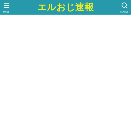
エルおじ速報
MENU
SEARCH