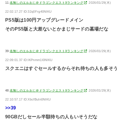
11:
名無しのエルおじ＠ドラゴンクエストXランキング
2026/01/29(木)
22:02:17.27 ID:32q0Frg40NIKU
PS5版は100円アップグレードメイン
そのPS5版と大差ないとかまじサードの墓場だな
39:
名無しのエルおじ＠ドラゴンクエストXランキング
2026/01/29(木)
22:09:01.37 ID:IKPnmm1I0NIKU
スクエニはすぐセールするからそれ待ちの人も多そう
48:
名無しのエルおじ＠ドラゴンクエストXランキング
2026/01/29(木)
22:10:57.17 ID:XbcfBuIn0NIKU
>>39
90GBだしセール半額待ちの人もいそうだな