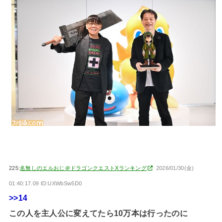
225:
名無しのエルおじ＠ドラゴンクエストXランキング
2026/01/30(金)
01:40:17.09 ID:UXWbSw5D0
>>14
この人を主人公に変えてたら10万本は行ったのに