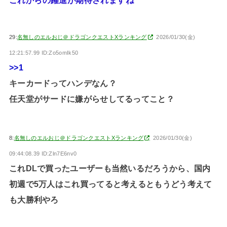
これからの躍進が期待されますね
29:
名無しのエルおじ＠ドラゴンクエストXランキング
2026/01/30(金)
12:21:57.99 ID:Zo5omIk50
>>1
キーカードってハンデなん？
任天堂がサードに嫌がらせしてるってこと？
8:
名無しのエルおじ＠ドラゴンクエストXランキング
2026/01/30(金)
09:44:08.39 ID:Zln7E6nv0
これDLで買ったユーザーも当然いるだろうから、国内
初週で5万人はこれ買ってると考えるともうどう考えて
も大勝利やろ