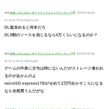
449:
名無しのエルおじ＠ドラゴンクエストXランキング
2026/01/30(金)
00:19:09.78 ID:mBupTyyE0
DL版含めると何本だろ
DL9割のソースを信じるなら4万くらいになるのか？
456:
名無しのエルおじ＠ドラゴンクエストXランキング
2026/01/30(金)
00:25:31.99 ID:cBZKtUgb0
ゲームの中身に文句は特にないんだがストレージ食われ
るのがあかんのよ
microSD express1TBがせめて2万円台かそこらになる
なら全然買うんだがな