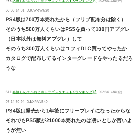
463:
名無しのエルおじ＠ドラゴンクエストXランキング
2026/01/30(金)
00:30:14.81 ID:lUWRWlb20
PS4版は700万本売れたから（フリプ配布分は除く）
そのうち500万人くらいはPS5を買って100円アプグレ
（日本以外は無料アプグレ）して
そのうち300万人くらいはユフィDLC買ってやったか
カタログで配布してるインターグレードをやったるだろ
うな
671:
名無しのエルおじ＠ドラゴンクエストXランキング
2026/01/30(金)
07:14:50.94 ID:I/XPANBk0
PS4版は発売から1年後にフリープレイになったからな
それでもPS5版が21000本売れたのは凄いとしか言いよ
うが無い