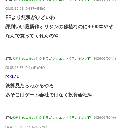
00:01:39.03 ID:637v65Br0
FFより無双がひどいわ
評判いい最新作オリジンの移植なのに8000本やぞ
なんで買ってくれんのや
175:
名無しのエルおじ＠ドラゴンクエストXランキング
2026/01/30(金)
00:03:15.77 ID:4+xPle9b0
>>171
決算見たらわかるやろ
あそこはゲーム会社ではなく投資会社や
174:
名無しのエルおじ＠ドラゴンクエストXランキング
2026/01/30(金)
00:02:40.40 ID:7R3MuVlw0