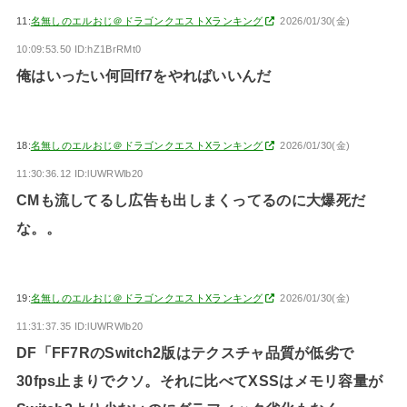
11:
名無しのエルおじ＠ドラゴンクエストXランキング
2026/01/30(金)
10:09:53.50 ID:hZ1BrRMt0
俺はいったい何回ff7をやればいいんだ
18:
名無しのエルおじ＠ドラゴンクエストXランキング
2026/01/30(金)
11:30:36.12 ID:lUWRWlb20
CMも流してるし広告も出しまくってるのに大爆死だ
な。。
19:
名無しのエルおじ＠ドラゴンクエストXランキング
2026/01/30(金)
11:31:37.35 ID:lUWRWlb20
DF「FF7RのSwitch2版はテクスチャ品質が低劣で
30fps止まりでクソ。それに比べてXSSはメモリ容量が