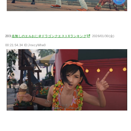
203:
名無しのエルおじ＠ドラゴンクエストXランキング
2026/01/30(金)
00:21:54.34 ID:JnxcyWIw0