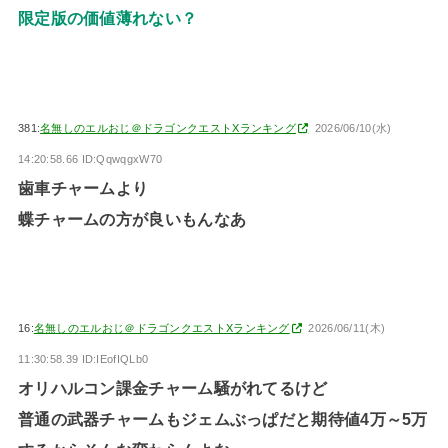
限定版の価値薄れない？
381:
名無しのエルおじ＠ドラゴンクエストXランキング
2026/06/10(水)
14:20:58.66 ID:QqwqgxW70
歯車チャームより
蝶チャームの方が良いもんなあ
16:
名無しのエルおじ＠ドラゴンクエストXランキング
2026/06/11(木)
11:30:58.39 ID:IEofIQLb0
オリハルコン課金チャーム騒がれてるけど
普通の武器チャームもジェムぶっぱだと期待値4万～5万