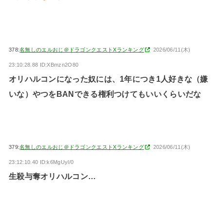
378:
名無しのエルおじ＠ドラゴンクエストXランキング
2026/06/11(木)
23:10:28.88 ID:XBmzn2O80
オリハルコンになった奴には、1年につき1人好きな（嫌
いな）やつをBANできる権利つけてもいいくらいだな
379:
名無しのエルおじ＠ドラゴンクエストXランキング
2026/06/11(木)
23:12:10.40 ID:k6MgUyl/0
生殺与奪オリハルコン…