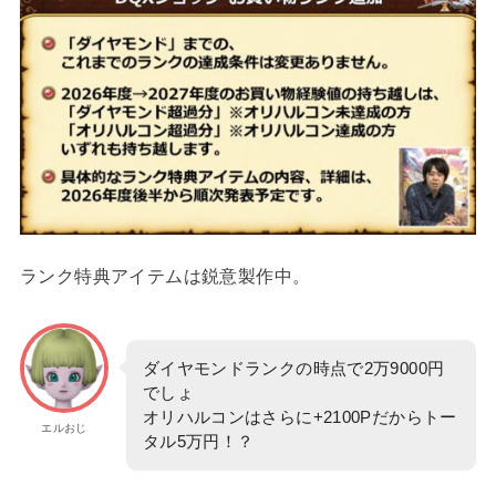
ランク特典アイテムは鋭意製作中。
ダイヤモンドランクの時点で2万9000円
でしょ
オリハルコンはさらに+2100Pだからトー
エルおじ
タル5万円！？