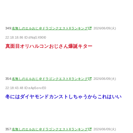
349:
名無しのエルおじ＠ドラゴンクエストXランキング
2026/06/09(火)
22:18:18.86 ID:dNqGX90l0
真面目オリハルコンおじさん爆誕キター
354:
名無しのエルおじ＠ドラゴンクエストXランキング
2026/06/09(火)
22:18:43.48 ID:eAp5o+vE0
冬にはダイヤモンドカンストしちゃうからこれはいい
357:
名無しのエルおじ＠ドラゴンクエストXランキング
2026/06/09(火)