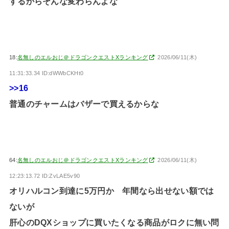
するからそんな変わらんよな
18:
名無しのエルおじ＠ドラゴンクエストXランキング
2026/06/11(木)
11:31:33.34 ID:dWWbCKHt0
>>16
普通のチャームはバザーで買えるからな
64:
名無しのエルおじ＠ドラゴンクエストXランキング
2026/06/11(木)
12:23:13.72 ID:ZvLAE5v90
オリハルコン到達に5万円か 年間なら出せない額では
ないが
肝心のDQXショップに買いたくなる商品がロクに無い問