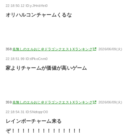
22:18:50.12 ID:yJHnbYet0
オリハルコンチャームくるな
358:
名無しのエルおじ＠ドラゴンクエストXランキング
2026/06/09(火)
22:18:51.99 ID:tlPkoCnm0
家よりチャームが価値が高いゲーム
359:
名無しのエルおじ＠ドラゴンクエストXランキング
2026/06/09(火)
22:18:54.31 ID:5NdtqqrO0
レインボーチャーム来る
ぞ！！！！！！！！！！！！！！