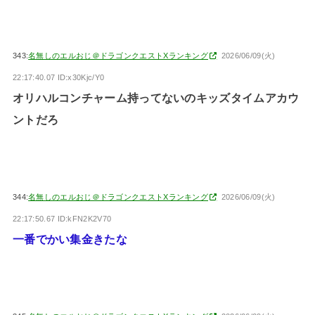
343:
名無しのエルおじ＠ドラゴンクエストXランキング
2026/06/09(火)
22:17:40.07 ID:x30Kjc/Y0
オリハルコンチャーム持ってないのキッズタイムアカウ
ントだろ
344:
名無しのエルおじ＠ドラゴンクエストXランキング
2026/06/09(火)
22:17:50.67 ID:kFN2K2V70
一番でかい集金きたな