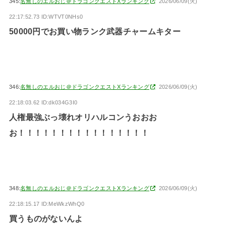
345:
名無しのエルおじ＠ドラゴンクエストXランキング
2026/06/09(火)
22:17:52.73 ID:WTVT0NHs0
50000円でお買い物ランク武器チャームキター
346:
名無しのエルおじ＠ドラゴンクエストXランキング
2026/06/09(火)
22:18:03.62 ID:dk034G3I0
人権最強ぶっ壊れオリハルコンうおおお
お！！！！！！！！！！！！！！！！
348:
名無しのエルおじ＠ドラゴンクエストXランキング
2026/06/09(火)
22:18:15.17 ID:MeWkzWhQ0
買うものがないんよ