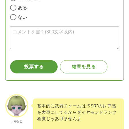
基本的に武器チャームは“SSR”のレア感
を大事にしてるからダイヤモンドランク
程度じゃあげませんよ
エルおじ