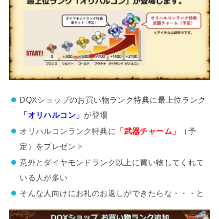
DQXショップのお買い物ランク特典に最上位ランク
「オリハルコン」
が登場
オリハルコンランク特典に
「武器チャーム」
（予
定）をプレゼント
意外とダイヤモンドランク以上に買い物してくれて
いる人が多い
そんな人向けにお礼のお返しができたらな・・・と