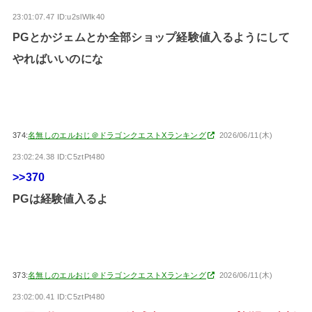
23:01:07.47 ID:u2slWIk40
PGとかジェムとか全部ショップ経験値入るようにして
やればいいのにな
374:
名無しのエルおじ＠ドラゴンクエストXランキング
2026/06/11(木)
23:02:24.38 ID:C5ztPt480
>>370
PGは経験値入るよ
373:
名無しのエルおじ＠ドラゴンクエストXランキング
2026/06/11(木)
23:02:00.41 ID:C5ztPt480