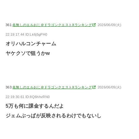
361:
名無しのエルおじ＠ドラゴンクエストXランキング
2026/06/09(火)
22:19:17.44 ID:Lk6j5gPH0
オリハルコンチャーム
ヤケクソで狙うかw
363:
名無しのエルおじ＠ドラゴンクエストXランキング
2026/06/09(火)
22:19:30.61 ID:8Q6hhvRN0
5万も何に課金するんだよ
ジェムぶっぱが反映されるわけでもないし