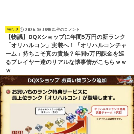
2026.06.18
ver8.0
21件のコメント
【物議】DQXショップに年間5万円の新ランク
「オリハルコン」実装へ！「オリハルコンチャ
ーム」持ちこそ真の貴族？年間5万円課金を巡
るプレイヤー達のリアルな懐事情がこちらｗｗ
ｗ