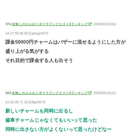
376:
名無しのエルおじ＠ドラゴンクエストXランキング
2026/06/10(水)
14:17:58.09 ID:QqwqgxW70
課金50000円チャームはバザーに流せるようにした方が
盛り上がる気がする
それ目的で課金する人も出そう
380:
名無しのエルおじ＠ドラゴンクエストXランキング
2026/06/10(水)
14:19:30.71 ID:QBqjn9070
新しいチャームも同時に出るし
歯車チャームじゃなくてもいいって思った
同時に出さない方がよくないって思ったけどなー