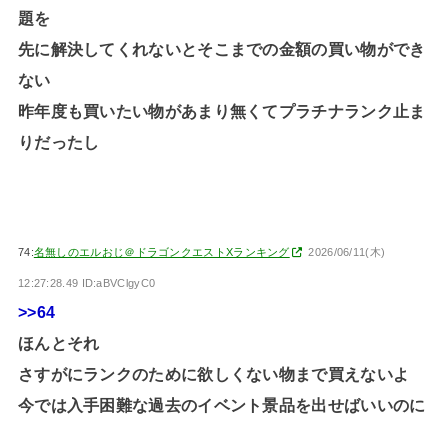
題を
先に解決してくれないとそこまでの金額の買い物ができ
ない
昨年度も買いたい物があまり無くてプラチナランク止ま
りだったし
74:
名無しのエルおじ＠ドラゴンクエストXランキング
2026/06/11(木)
12:27:28.49 ID:aBVClgyC0
>>64
ほんとそれ
さすがにランクのために欲しくない物まで買えないよ
今では入手困難な過去のイベント景品を出せばいいのに