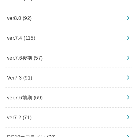
ver8.0
(92)
ver.7.4
(115)
ver.7.6後期
(57)
Ver7.3
(91)
ver.7.6前期
(69)
ver7.2
(71)