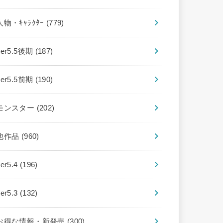
人物・ｷｬﾗｸﾀｰ
(779)
ver5.5後期
(187)
ver5.5前期
(190)
モンスター
(202)
他作品
(960)
ver5.4
(196)
ver5.3
(132)
お得な情報・新発売
(300)