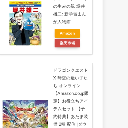
の生みの親 堀井
雄二: 新学習まん
が人物館
Amazon
楽天市場
ドラゴンクエスト
X 時空の迷い子た
ち オンライン
【Amazon.co.jp限
定】お役立ちアイ
テムセット 【予
約特典】あたま装
備 2種 配信 |ダウ