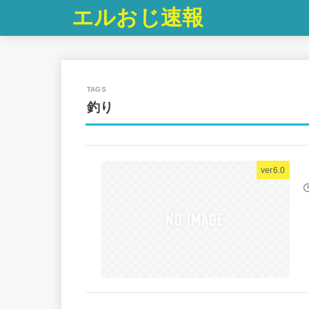
エルおじ速報
釣り
ver6.0