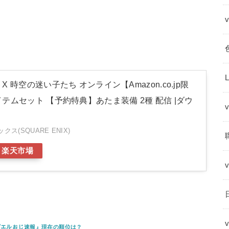
 時空の迷い子たち オンライン【Amazon.co.jp限
テムセット 【予約特典】あたま装備 2種 配信 |ダウ
ス(SQUARE ENIX)
楽天市場
ﾝｸﾞ『エルおじ速報』現在の順位は？