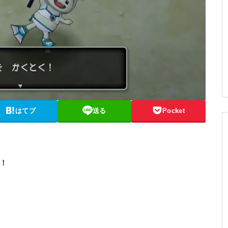
はてブ
送る
Pocket
！