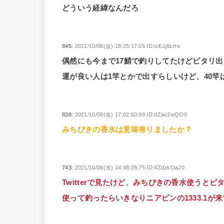
どういう経緯なんだろ
845:
2021/10/08(金) 18:25:17.05 ID:icEJj8LHa
偶然にも今まで17鯖で釣りしてたけどピタリ出
運が良い人は1竿とかで出すらしいけど、40竿
838:
2021/10/08(金) 17:02:00.89 ID:dZav2wQO0
みちびきの香水は意味有りましたか？
743:
2021/10/06(水) 14:48:09.75 ID:4ZdzkOaJ0
Twitterで見たけど、みちびきの香水使うと
使って釣ったらいきなりニアピンの1333.1が