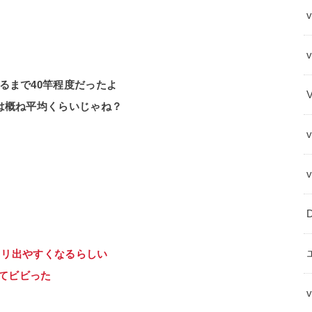
v
るまで40竿程度だったよ
は概ね平均くらいじゃね？
ピタリ出やすくなるらしい
来てビビった