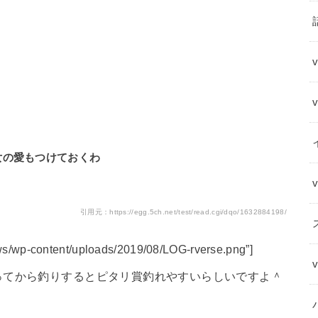
女の愛もつけておくわ
引用元：https://egg.5ch.net/test/read.cgi/dqo/1632884198/
/wp-content/uploads/2019/08/LOG-rverse.png”]
ってから釣りするとピタリ賞釣れやすいらしいですよ＾