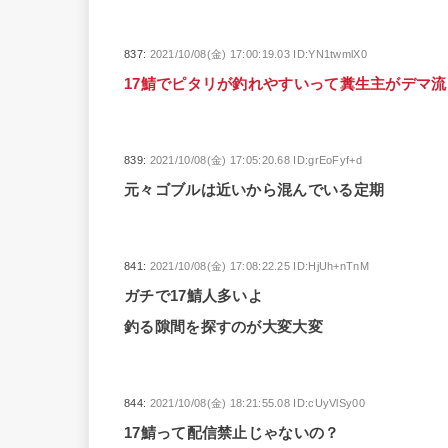
837:
2021/10/08(金) 17:00:19.03 ID:YN1twmlX0
17鯖でピタリが釣れやすいって糞生主がデマ流
839:
2021/10/08(金) 17:05:20.68 ID:grEoFyf+d
元々ゴブルは近いから混んでいる定期
841:
2021/10/08(金) 17:08:22.25 ID:HjUh+nTnM
ガチで17鯖人多いよ
釣る隙間を探すのが大変大変
844:
2021/10/08(金) 18:21:55.08 ID:cUyVlSy00
17鯖って配信禁止じゃないの？