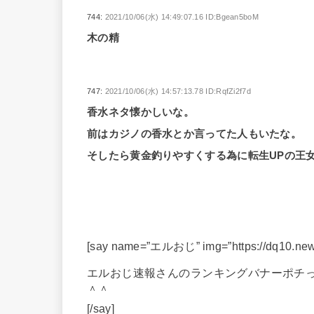
744:
2021/10/06(水) 14:49:07.16 ID:Bgean5boM
木の精
747:
2021/10/06(水) 14:57:13.78 ID:RqfZi2f7d
香水ネタ懐かしいな。
前はカジノの香水とか言ってた人もいたな。
そしたら黄金釣りやすくする為に転生UPの王
[say name=”エルおじ” img=”https://dq10.news
エルおじ速報さんのランキングバナーポチ
＾＾
[/say]