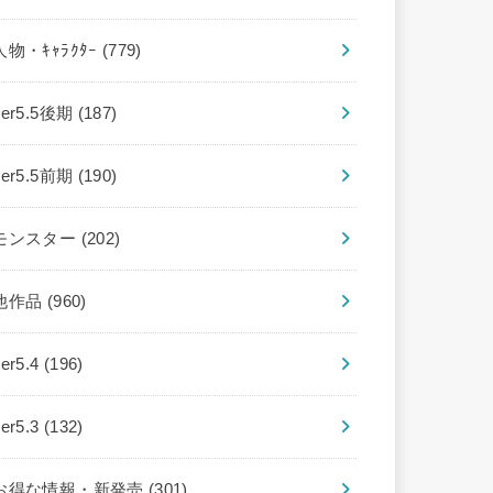
人物・ｷｬﾗｸﾀｰ
(779)
ver5.5後期
(187)
ver5.5前期
(190)
モンスター
(202)
他作品
(960)
ver5.4
(196)
ver5.3
(132)
お得な情報・新発売
(301)