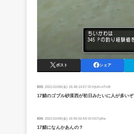
ポスト
シェア
835:
2021/10/08(金) 16:48:14.67 ID:HjUh+nTnM
17鯖のゴブル砂漠西が初日みたいに人が多いぞ
836:
2021/10/08(金) 16:50:02.68 ID:I01Tqf/ia
17鯖になんかあんの？