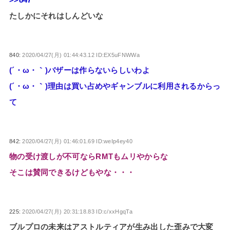
>>847
たしかにそれはしんどいな
840:
2020/04/27(月) 01:44:43.12 ID:EX5uFNWWa
(´・ω・｀)バザーは作らないらしいわよ
(´・ω・｀)理由は買い占めやギャンブルに利用されるからっ
て
842:
2020/04/27(月) 01:46:01.69 ID:weIp4ey40
物の受け渡しが不可ならRMTもムリやからな
そこは賛同できるけどもやな・・・
225:
2020/04/27(月) 20:31:18.83 ID:c/xxHgqTa
ブルプロの未来はアストルティアが生み出した歪みで大変