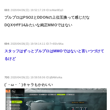
693:
2020/04/26(日) 19:52:17.28 ID:toMat6Eq0
プルプロはPSO2とDDONの上位互換って感じだな
DQXやFF14みたいな純正MMOではない
694:
2020/04/26(日) 19:54:14.11 ID:7+6SIv9Aa
スタッフはずっとブルプロはMMOではないと言いつづけて
るけど
700:
2020/04/26(日) 19:59:58.06 ID:ijBAMsAia
(´・ω・｀)キャラもかわいい