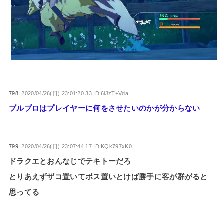
798:
2020/04/26(日) 23:01:20.33 ID:6iJzT+Vda
ブルプロはプレイヤーに何をさせたいのかが分からない
799:
2020/04/26(日) 23:07:44.17 ID:KQk797xK0
ドラクエとおんなじでテキトーだろ
とりあえずザコ置いてボス置いとけば勝手に客が群がると
思ってる