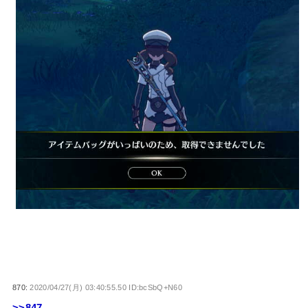
870:
2020/04/27(月) 03:40:55.50 ID:bcSbQ+N60