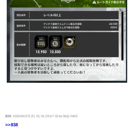
839:
2020/04/27(月) 01:41:28.67 ID:bcSbQ+N60
>>838