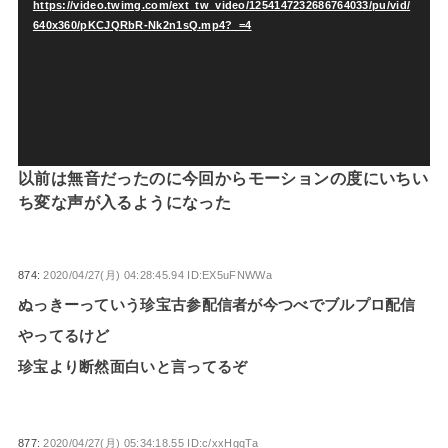
https://video.twimg.com/ext_tw_video/1254147232686764033/pu/vid/
プ
640x360/pKCJQRbR-Nk2n1sQ.mp4?_=4
レ
ー
ヤ
ー
以前は無音だったのに今回からモーションの度にいちい
ち変な声が入るようになった
874:
2020/04/27(月) 04:28:45.94 ID:EX5uFNWWa
ぬっきーっていう珍宝古参配信者が今つべでブルプロ配信
やってるけど
珍宝より断然面白いと言ってるぞ
877:
2020/04/27(月) 05:34:18.55 ID:c/xxHgqTa