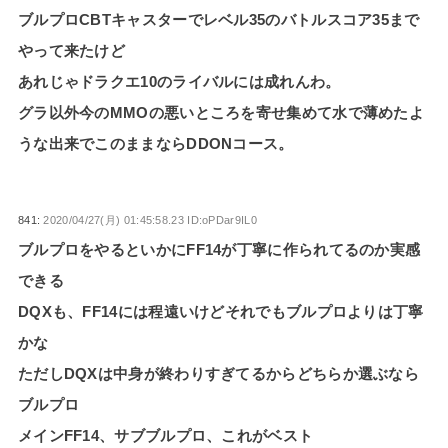
ブルプロCBTキャスターでレベル35のバトルスコア35まで
やって来たけど
あれじゃドラクエ10のライバルには成れんわ。
グラ以外今のMMOの悪いところを寄せ集めて水で薄めたよ
うな出来でこのままならDDONコース。
841:
2020/04/27(月) 01:45:58.23 ID:oPDar9IL0
ブルプロをやるといかにFF14が丁寧に作られてるのか実感
できる
DQXも、FF14には程遠いけどそれでもブルプロよりは丁寧
かな
ただしDQXは中身が終わりすぎてるからどちらか選ぶなら
ブルプロ
メインFF14、サブブルプロ、これがベスト