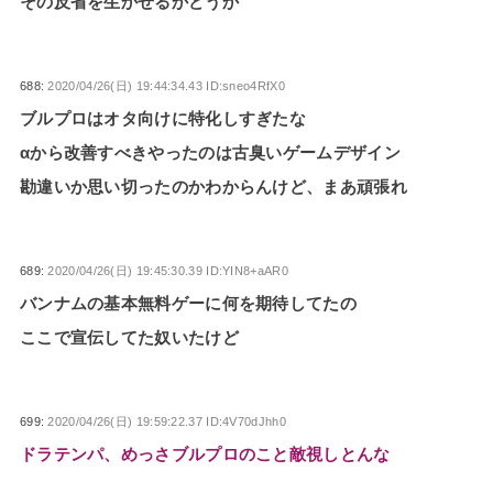
その反省を生かせるかどうか
688:
2020/04/26(日) 19:44:34.43 ID:sneo4RfX0
ブルプロはオタ向けに特化しすぎたな
αから改善すべきやったのは古臭いゲームデザイン
勘違いか思い切ったのかわからんけど、まあ頑張れ
689:
2020/04/26(日) 19:45:30.39 ID:YIN8+aAR0
バンナムの基本無料ゲーに何を期待してたの
ここで宣伝してた奴いたけど
699:
2020/04/26(日) 19:59:22.37 ID:4V70dJhh0
ドラテンパ、めっさブルプロのこと敵視しとんな