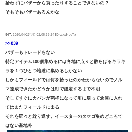
拾わずにバザーから買ったりすることできないの？
そもそもバザーあるんかな
847:
2020/04/27(月) 02:08:38.24 ID:c/xxHgqTa
>>839
バザーもトレードもない
特定アイテム100個集めるには各地に点々と散らばるキラキ
ラを１つひとつ地道に集めるしかない
しかもフィールドでは何を拾ったのかわからないのでノル
マ達成できたかどうかは町で鑑定するまで不明
そしてすぐにカバンが満杯になって町に戻って倉庫に入れ
てはまたフィールドに出る
それを延々と繰り返す。イースターのタマゴ集めどころで
はない基地外