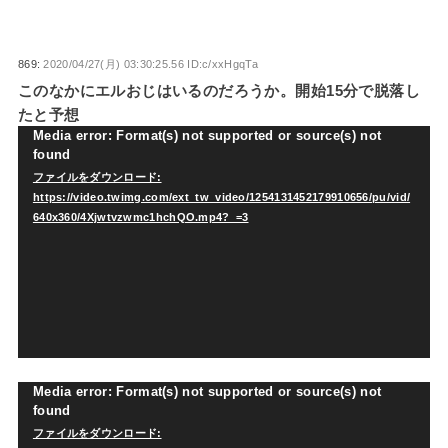
869:
2020/04/27(月) 03:30:25.56 ID:c/xxHgqTa
このなかにエルおじはいるのだろうか。開始15分で脱落し
たと予想
Media error: Format(s) not supported or source(s) not
動
found
画
ファイルをダウンロード:
https://video.twimg.com/ext_tw_video/1254131452179910656/pu/vid/
プ
640x360/4Xjwtvzwmc1hchQO.mp4?_=3
レ
ー
ヤ
ー
Media error: Format(s) not supported or source(s) not
動
found
画
ファイルをダウンロード: