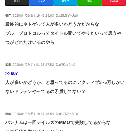
ポスト
シェア
はてブ
送る
Pocket
687:
2020/04/26(日) 19:41:28.63 ID:xSM8Y+Ua0
最終的にネトゲって人が多いかどうかだからな
ブループロトコルってタイトル聞いてやりたいって思うや
つがどれだけいるのやら
835:
2020/04/27(月) 01:33:27.52 ID:oPDar9IL0
>>687
人が多いかどうか、と思ってるのにアクティブ3~5万しかい
ないドラテンやってるの矛盾してない？
690:
2020/04/26(日) 19:47:15.54 ID:d4ZDZKBF0
バンナムは一回テイルズのMMOで失敗してるからな