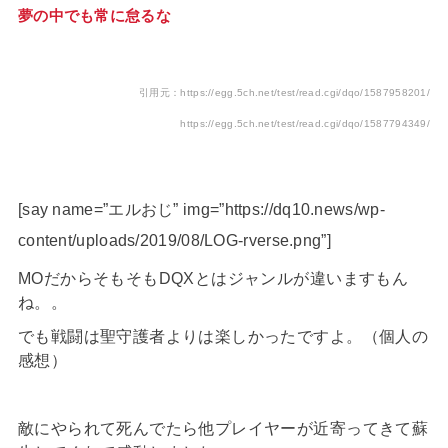
夢の中でも常に怠るな
引用元：https://egg.5ch.net/test/read.cgi/dqo/1587958201/
https://egg.5ch.net/test/read.cgi/dqo/1587794349/
[say name=”エルおじ” img=”https://dq10.news/wp-
content/uploads/2019/08/LOG-rverse.png”]
MOだからそもそもDQXとはジャンルが違いますもん
ね。。
でも戦闘は聖守護者よりは楽しかったですよ。（個人の
感想）
敵にやられて死んでたら他プレイヤーが近寄ってきて蘇