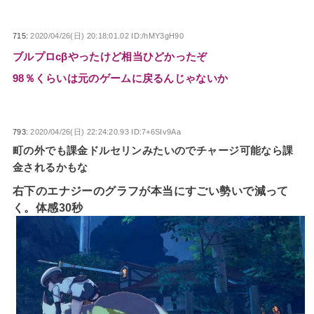
715:
2020/04/26(日) 20:18:01.02 ID:/hMY3gH90
ブルプロcβやったけど相当ひどかったぞ
98％くらいは元のゲームに戻るんじゃないか
793:
2020/04/26(日) 22:24:20.93 ID:7+6SIv9Aa
町の外でも課金ドルセリンみたいのでチャージ可能なら課
金されるかもな
右下のエナジーのグラフが本当にすごい勢いで減って
く。体感30秒