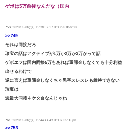
ゲボは5万前後なんだな（国内
753:
2020/05/06(水) 15:38:07.17 ID:Oh1OBde90
>>749
それは同接だろ
珍宝の話はアクティブが1万か2万か3万かって話
ゲボエフは国内同接5万もあれば重課金しなくても十分利益
出せるわけで
逆に言えば重課金しなくちゃ黒字スレスレも維持できない
珍宝は
週最大同接４ケタ台なんじゃね
761:
2020/05/06(水) 15:44:44.43 ID:HkXKqTup0
>>753