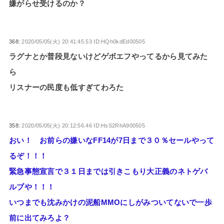
嫌がらせ受けるのか？
368:
2020/05/05(火) 20:41:45.53 ID:HQh0kdEd00505
ラグナとか普段見ないけどゲボエフやってるから見てみた
ら
リスナーの民度も低すぎてわろた
358:
2020/05/05(火) 20:12:56.46 ID:HsS2RhA900505
おい！ お前らの嫌いなFF14が7日まで３０％セールやって
るぞ！！！
緊急事態宣言で３１日までは引きこもり大正義のネトゲバ
ルブや！！！
いつまでも沈みかけの泥船MMOにしがみついてないで一歩
前に出てみろよ？