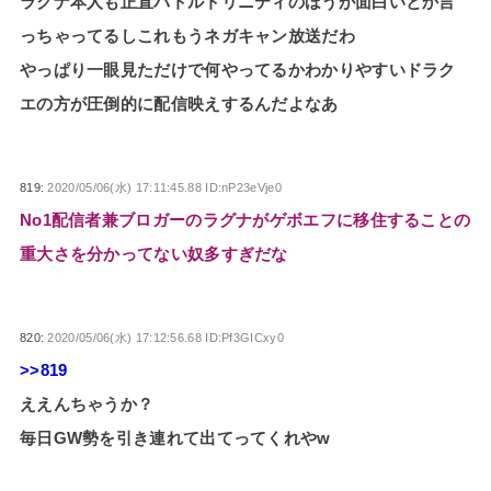
ラグナ本人も正直バトルトリニティのほうが面白いとか言
っちゃってるしこれもうネガキャン放送だわ
やっぱり一眼見ただけで何やってるかわかりやすいドラク
エの方が圧倒的に配信映えするんだよなあ
819:
2020/05/06(水) 17:11:45.88 ID:nP23eVje0
No1配信者兼ブロガーのラグナがゲボエフに移住することの
重大さを分かってない奴多すぎだな
820:
2020/05/06(水) 17:12:56.68 ID:Pf3GICxy0
>>819
ええんちゃうか？
毎日GW勢を引き連れて出てってくれやw