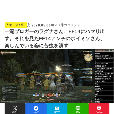
2020.05.06
人物・ｷｬﾗｸﾀｰ
267件のコメント
一流ブロガーのラグナさん、FF14にハマり出
す。それを見たFF14アンチのホイミソさん、
楽しんでいる姿に苦虫を潰す
ポスト
シェア
はてブ
送る
Pocket