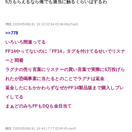
5万もらえるなら俺でも適当に触るくらいはするわ
783:
2020/05/06(水) 16:12:32.94 ID:HkXKqTup0
>>778
いろいろ間違ってる
FF14やってないのに「FF14」タグを付けてるせいでリスナ
ーと悶着
ラグナの売り言葉にリスナーの買い言葉で実際に5万投げら
れたが恐喝事案に当たるとのことでラグナは返金
返金したにもかかわらずなぜかFF14製品版まで購入しプレ
イしてる
まぁどのみちFFもDQも金目当て
803:
2020/05/06(水) 16:44:17.77 ID:hFrEcmcl0