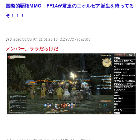
国際的覇権MMO FF14が君達のエオルゼア誕生を待ってる
ぞ！！！
378:
2020/05/05(火) 21:01:25.15 ID:ZYoVQk75a0505
メンバー。ララだらけだ…