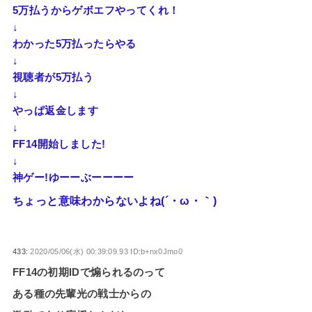
5万払うからゲボエフやってくれ！
↓
わかった5万払ったらやる
↓
視聴者が5万払う
↓
やっぱ返金します
↓
FF14開始しました!
↓
神ゲー!ゆーーぶーーーー
ちょっと意味わからないよね(´・ω・｀)
433:
2020/05/06(水) 00:39:09.93 ID:b+nx0Jmo0
FF14の初期IDで煽られるのって
ある種の先輩光の戦士からの