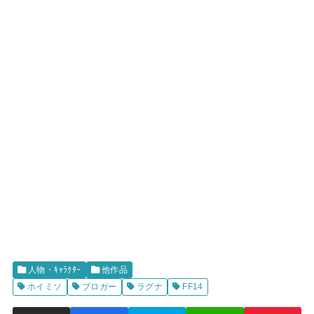
人物・ｷｬﾗｸﾀｰ
他作品
ホイミソ
ブロガー
ラグナ
FF14