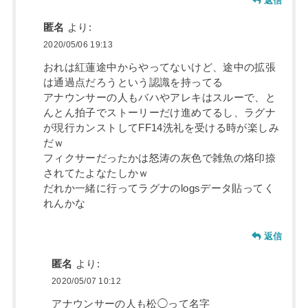
返信
匿名
より:
2020/05/06 19:13
おれは紅蓮途中からやってないけど、途中の拡張
は通過点だろうという認識を持ってる
アナウンサーの人もバハやアレキはスルーで、と
んとん拍子でストーリーだけ進めてるし、ラグナ
が現行カンストしてFF14洗礼を受ける時が楽しみ
だｗ
フィクサーだったかは怒涛の灰色で雑魚の烙印捺
されてたよなたしかｗ
だれか一緒に行ってラグナのlogsデータ貼ってく
れんかな
返信
匿名
より:
2020/05/07 10:12
アナウンサーの人も松◯って名字