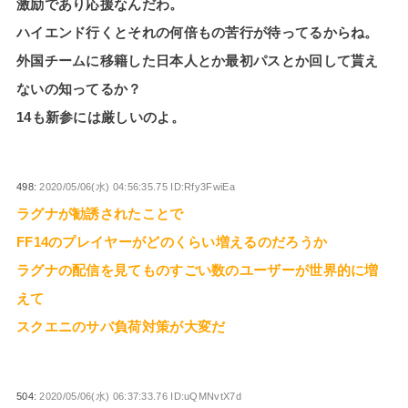
激励であり応援なんだわ。
ハイエンド行くとそれの何倍もの苦行が待ってるからね。
外国チームに移籍した日本人とか最初パスとか回して貰え
ないの知ってるか？
14も新参には厳しいのよ。
498:
2020/05/06(水) 04:56:35.75 ID:Rfy3FwiEa
ラグナが勧誘されたことで
FF14のプレイヤーがどのくらい増えるのだろうか
ラグナの配信を見てものすごい数のユーザーが世界的に増
えて
スクエニのサバ負荷対策が大変だ
504:
2020/05/06(水) 06:37:33.76 ID:uQMNvtX7d