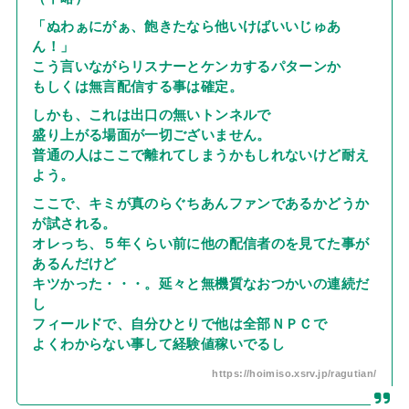
「ぬわぁにがぁ、飽きたなら他いけばいいじゅあ
ん！」
こう言いながらリスナーとケンカするパターンか
もしくは無言配信する事は確定。
しかも、これは出口の無いトンネルで
盛り上がる場面が一切ございません。
普通の人はここで離れてしまうかもしれないけど耐え
よう。
ここで、キミが真のらぐちあんファンであるかどうか
が試される。
オレっち、５年くらい前に他の配信者のを見てた事が
あるんだけど
キツかった・・・。延々と無機質なおつかいの連続だ
し
フィールドで、自分ひとりで他は全部ＮＰＣで
よくわからない事して経験値稼いでるし
https://hoimiso.xsrv.jp/ragutian/