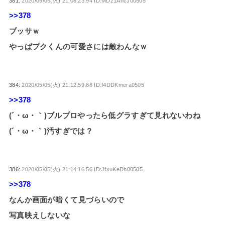
381:
2020/05/05(火) 21:08:23.94 ID:MDz1AncJ00505
>>378
ブッサｗ
やっぱプクくんの可愛さには敵わんなｗ
384:
2020/05/05(火) 21:12:59.88 ID:f4DDKmera0505
>>378
(´・ω・｀)ブルプロやったら低グラすぎて見れないわね
(´・ω・｀)汚すぎでは？
386:
2020/05/05(火) 21:14:16.56 ID:JfxuKeDh00505
>>378
なんか画面が暗くて見づらいので
写真映えしないな