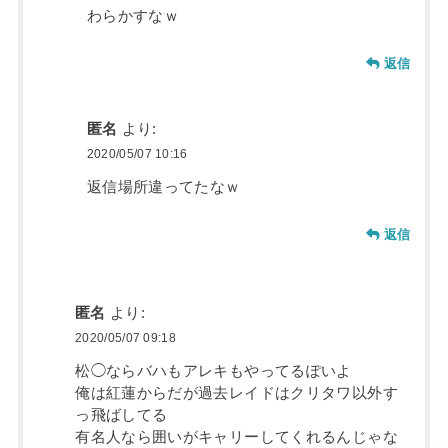
わらかすなｗ
返信
匿名
より:
2020/05/07 10:16
返信場所違ってたなｗ
返信
匿名
より:
2020/05/07 09:18
松◯ならバハもアレキもやってるぽいよ
俺は紅蓮からだが過去レイドはクリタワ以外す
っ飛ばしてる
有名人なら囲いがキャリーしてくれるんじゃな