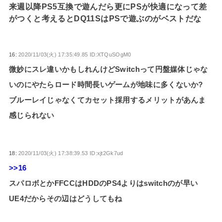
来週以降PS5互換で遊んだら更にPSが快適になって差
がつくと考えるとDQ11SはPSで遊ぶのがベストだな
16:
2020/11/03(火) 17:35:49.85 ID:XTQuSOgM0
微妙にスレ違いかもしれんけどSwitchって円盤媒体じゃな
いのにやたらロード時間長いゲームが地味に多くないか?
ブルーレイじゃなくてカセット採用するメリットがあんま
感じられない
18:
2020/11/03(火) 17:38:39.53 ID:xjt2Gk7ud
>>16
スパロボとかFFCCはHDDのPS4よりはswitchのが早い
UE4だからその辺はどうしてもね