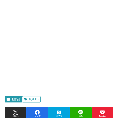
他作品
DQ11S
ポスト
シェア
はてブ
送る
Pocket