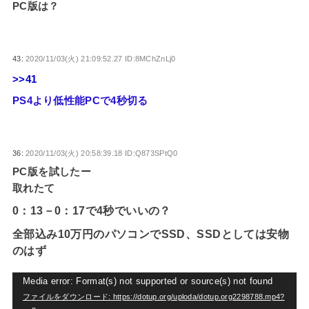
PC版は？
43:
2020/11/03(火) 21:09:52.27 ID:8MChZnLj0
>>41
PS4より低性能PCで4秒切る
36:
2020/11/03(火) 20:58:39.18 ID:Q873SPtQ0
PC版を試したー
取れたて
0：13－0：17で4秒でいいの？
全部込み10万円のパソコンでSSD、SSDとしては安物
のはず
動
Media error: Format(s) not supported or source(s) not found
ファイルをダウンロード: https://dotup.org/uploda/dotup.org2298788.mp4?
画