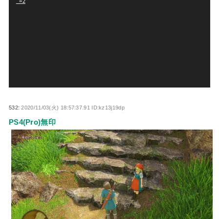
_=2
プ
レ
ー
ヤ
ー
532:
2020/11/03(火) 18:57:37.91 ID:kz13j19dp
PS4(Pro)無印