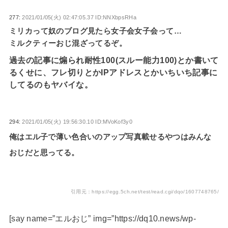
277:
2021/01/05(火) 02:47:05.37 ID:NNXbpsRHa
ミリカって奴のブログ見たら女子会女子会って…
ミルクティーおじ混ざってるぞ。
過去の記事に煽られ耐性100(スルー能力100)とか書いて
るくせに、フレ切りとかIPアドレスとかいちいち記事に
してるのもヤバイな。
294:
2021/01/05(火) 19:56:30.10 ID:MVoKof3y0
俺はエル子で薄い色合いのアップ写真載せるやつはみんな
おじだと思ってる。
引用元：https://egg.5ch.net/test/read.cgi/dqo/1607748765/
[say name=”エルおじ” img=”https://dq10.news/wp-