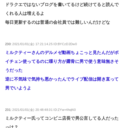
ドラクエではないブログを書いてるけど続けてると読んで
くれる人は増えるよ
毎日更新するのは普通の会社員では難しいんだけどな
230:
2021/01/01(金) 17:21:14.25 ID:BYCzD2Dw0
ミルクティーさんのデルメゼ動画ちょこっと見たんだがボ
イチェン使ってるのに喋り方が露骨に男で使う意味無さそ
うだった
逆に不気味で気持ち悪かったんでライブ配信は開き直って
男でいようよ
231:
2021/01/01(金) 20:48:48.01 ID:ZYw+4hqN0
ミルクティー氏ってコンビニ店長で男公言してる人だった
っけ？