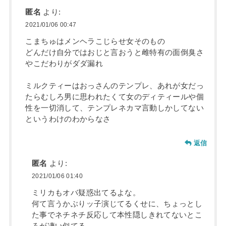
匿名
より:
2021/01/06 00:47
こまちゅはメンヘラこじらせ女そのもの
どんだけ自分ではおじと言おうと雌特有の面倒臭さ
やこだわりがダダ漏れ
ミルクティーはおっさんのテンプレ、あれが女だっ
たらむしろ男に思われたくて女のディティールや個
性を一切消して、テンプレネカマ言動しかしてない
というわけのわからなさ
返信
匿名
より:
2021/01/06 01:40
ミリカもオバ疑惑出てるよな。
何て言うかぶりッ子演じてるくせに、ちょっとし
た事でネチネチ反応して本性隠しきれてないとこ
ろが凄い似てる。