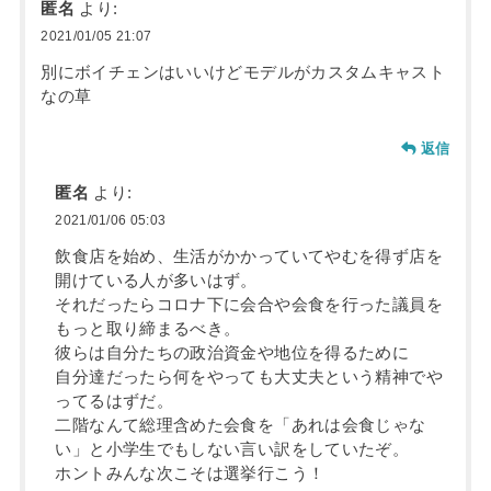
匿名
より:
2021/01/05 21:07
別にボイチェンはいいけどモデルがカスタムキャスト
なの草
返信
匿名
より:
2021/01/06 05:03
飲食店を始め、生活がかかっていてやむを得ず店を
開けている人が多いはず。
それだったらコロナ下に会合や会食を行った議員を
もっと取り締まるべき。
彼らは自分たちの政治資金や地位を得るために
自分達だったら何をやっても大丈夫という精神でや
ってるはずだ。
二階なんて総理含めた会食を「あれは会食じゃな
い」と小学生でもしない言い訳をしていたぞ。
ホントみんな次こそは選挙行こう！