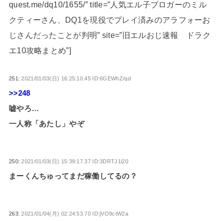
quest.me/dq10/1655/” title=”人気エル子ブロガーのミル
クティーさん、DQ1を現役でプレイ済みのアラフォーお
じさんだったことが判明” site=”旧エルおじ速報 ドラク
エ10攻略まとめ”]
251:
2021/01/03(日) 16:25:10.45 ID:6GEWhZ/qd
>>248
嘘やろ…
一人称「あたし」やぞ
250:
2021/01/03(日) 15:39:17.37 ID:3DRTJ1i20
まーくんちゅってまだ稼働してるの？
263:
2021/01/04(月) 02:24:53.70 ID:jVO9ctW2a