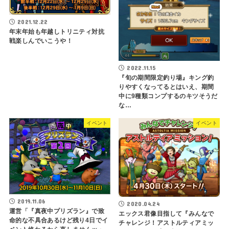
2021.12.22
年末年始も年越しトリニティ対抗
戦楽しんでいこうや！
2022.11.15
『旬の期間限定釣り場』キング釣
りやすくなってるとはいえ、期間
中に9種類コンプするのキツそうだ
な…
イベント
イベント
2019.11.06
2020.04.24
運営「『真夜中プリズラン』で致
エックス君像目指して『みんなで
命的な不具合あるけど残り4日でイ
チャレンジ！アストルティアミッ