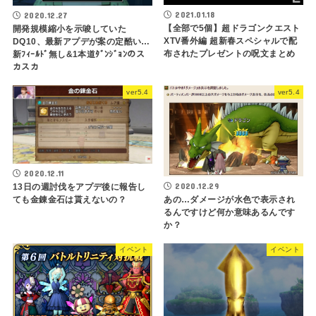
2021.01.18
2020.12.27
【全部で5個】超ドラゴンクエスト
開発規模縮小を示唆していた
XTV番外編 超新春スペシャルで配
DQ10、最新アプデが案の定酷い…
布されたプレゼントの呪文まとめ
新ﾌｨｰﾙﾄﾞ無し&1本道ﾀﾞﾝｼﾞｮﾝのス
カスカ
ver5.4
ver5.4
2020.12.11
2020.12.29
13日の週討伐をアプデ後に報告し
ても金錬金石は貰えないの？
あの…ダメージが水色で表示され
るんですけど何か意味あるんです
か？
イベント
イベント