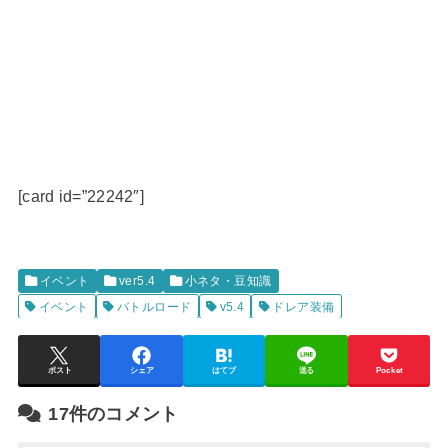
[card id=”22242″]
イベント
ver5.4
小ネタ・豆知識
イベント
バトルロード
v5.4
ドレア装備
ポスト
シェア
はてブ
送る
Pocket
17件のコメント