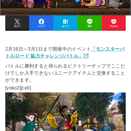
ポスト
シェア
はてブ
送る
Pocket
2月16日～3月1日まで開催中のイベント
「モンスターバ
トルロード 協力チャレンジバトル」
バトルに勝利すると得られるビクトリーチップでここだ
けでしか入手できないユニークアイテムと交換すること
ができます。
[yoko2][cell]