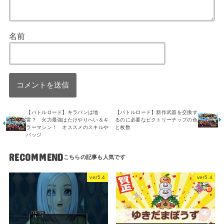
名前
【バトルロード】キラパンは地
【バトルロード】新作武器を交換す
雷？ 火力最強はたけやりへい＆キ
るのに必要なビクトリーチップの色
ラーマシン！ オススメのスキルや
と枚数
バッジ
RECOMMEND
ver5.4
ver5.4