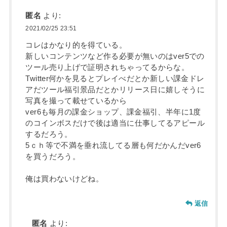
匿名
より:
2021/02/25 23:51
コレはかなり的を得ている。
新しいコンテンツなど作る必要が無いのはver5での
ツール売り上げで証明されちゃってるからな。
Twitter何かを見るとプレイべだとか新しい課金ドレ
アだツール福引景品だとかリリース日に嬉しそうに
写真を撮って載せているから
ver6も毎月の課金ショップ、課金福引、半年に1度
のコインボスだけで後は適当に仕事してるアピール
するだろう。
5ｃｈ等で不満を垂れ流してる層も何だかんだver6
を買うだろう。
俺は買わないけどね。
返信
匿名
より: