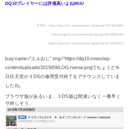
DQ10プレイヤーには評価高いよねWiiU
引用元：https://krsw.5ch.net/test/read.cgi/ghard/1607997669/
https://egg.5ch.net/test/read.cgi/dqo/1613969146/
https://krsw.5ch.net/test/read.cgi/ghard/1614095917/
[say name=”エルおじ” img=”https://dq10.news/wp-
content/uploads/2019/08/LOG-rverse.png”] ちょうど今
日任天堂が３DSの修理受付終了をアナウンスしていま
したね。
ブラウザ版があるいま、３DS版は間違いなく一番早く
サ終しそう。