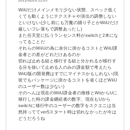
2021/02/26 11:05
WiiUだけメインメモリ少ない状態、スペック低く
くても動くようにテクスチャや演出の調整しない
といけない(少し前にも万魔の踊り子とかWiiUだけ
厳しいフレ落ちで調整あったし)
また任天堂に払うランセンス料がswitchと2本にな
ってることだ
それらのWiiUの為に余分に掛かるコストとWiiU課
金者との差がどれだけあるのか
切れば止める組と移行する組と分かれるが移行す
る分を抜いて止める人のみの課金額で考えたら
WiiU版の開発費はすでにマイナスかもしれない(現
状でもパッケージに掛かるコストを省くほどWiiU
のユーザー数は少ない)
そのへんは現在のWiiU課金者の推移とWiiからUに
移行した時の課金継続者の数字、現在もUから
switchに移行中のユーザーの数字をスクエニは当
然持っててver5スタート時は切れなかったが今は
どうだろうね