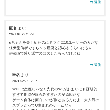
返信
匿名
より:
2021/02/25 23:04
uちゃんを楽しめたのはドラクエ10ユーザーのみだな
任天堂信者ですらクソ産廃と認めるくらいだもん
switchで盛り返すのは大したもんだけどね
返信
匿名
より:
2021/02/26 12:27
WiiUは産廃じゃなく先代のWiiがあまりにも画期的
すぎて期待が膨らみすぎたのが原因だな
ゲーム自体は面白いのが割とあるんだよ 大人気の
スプラだってU生まれのゲームだろ