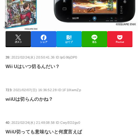
ポスト
シェア
はてブ
送る
Pocket
39:
2021/02/24(水) 20:50:41.36 ID:lpG9bjDP0
Wii Uはいつ切るんだい？
723:
2021/02/07(日) 16:36:52.28 ID:1F1lXwmZp
wiiUは切らんのかね？
40:
2021/02/24(水) 21:48:08.58 ID:CwyEO2gv0
WiiU切っても意味ないと何度言えば