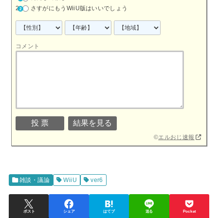
さすがにもうWiiU版はいいでしょう
コメント
©
エルおじ速報
雑談・議論
WiiU
ver6
ポスト
シェア
はてブ
送る
Pocket