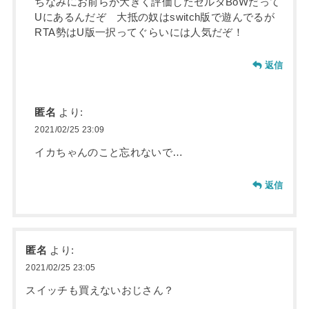
ちなみにお前らが大きく評価したゼルダBoWだって
Uにあるんだぞ 大抵の奴はswitch版で遊んでるが
RTA勢はU版一択ってぐらいには人気だぞ！
返信
匿名
より:
2021/02/25 23:09
イカちゃんのこと忘れないで…
返信
匿名
より:
2021/02/25 23:05
スイッチも買えないおじさん？