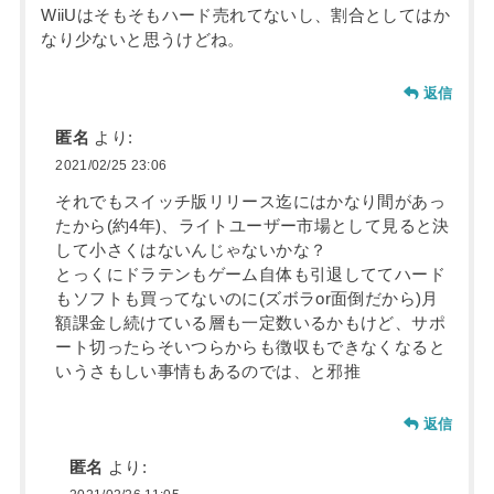
WiiUはそもそもハード売れてないし、割合としてはか
なり少ないと思うけどね。
返信
匿名
より:
2021/02/25 23:06
それでもスイッチ版リリース迄にはかなり間があっ
たから(約4年)、ライトユーザー市場として見ると決
して小さくはないんじゃないかな？
とっくにドラテンもゲーム自体も引退しててハード
もソフトも買ってないのに(ズボラor面倒だから)月
額課金し続けている層も一定数いるかもけど、サポ
ート切ったらそいつらからも徴収もできなくなると
いうさもしい事情もあるのでは、と邪推
返信
匿名
より: