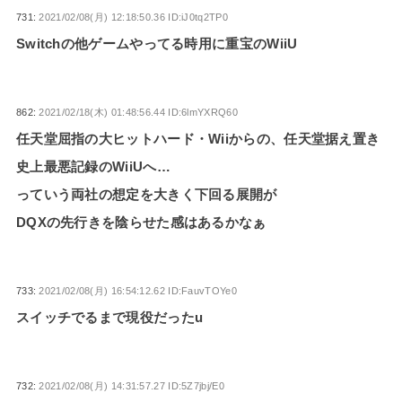
731:
2021/02/08(月) 12:18:50.36 ID:iJ0tq2TP0
Switchの他ゲームやってる時用に重宝のWiiU
862:
2021/02/18(木) 01:48:56.44 ID:6lmYXRQ60
任天堂屈指の大ヒットハード・Wiiからの、任天堂据え置き
史上最悪記録のWiiUへ…
っていう両社の想定を大きく下回る展開が
DQXの先行きを陰らせた感はあるかなぁ
733:
2021/02/08(月) 16:54:12.62 ID:FauvTOYe0
スイッチでるまで現役だったu
732:
2021/02/08(月) 14:31:57.27 ID:5Z7jbj/E0