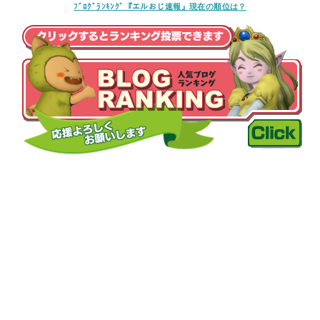
ﾌﾞﾛｸﾞﾗﾝｷﾝｸﾞ『エルおじ速報』現在の順位は？