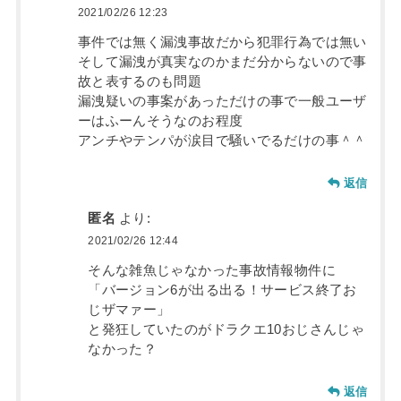
2021/02/26 12:23
事件では無く漏洩事故だから犯罪行為では無い
そして漏洩が真実なのかまだ分からないので事
故と表するのも問題
漏洩疑いの事案があっただけの事で一般ユーザ
ーはふーんそうなのお程度
アンチやテンパが涙目で騒いでるだけの事＾＾
返信
匿名
より:
2021/02/26 12:44
そんな雑魚じゃなかった事故情報物件に
「バージョン6が出る出る！サービス終了お
じザマァー」
と発狂していたのがドラクエ10おじさんじゃ
なかった？
返信