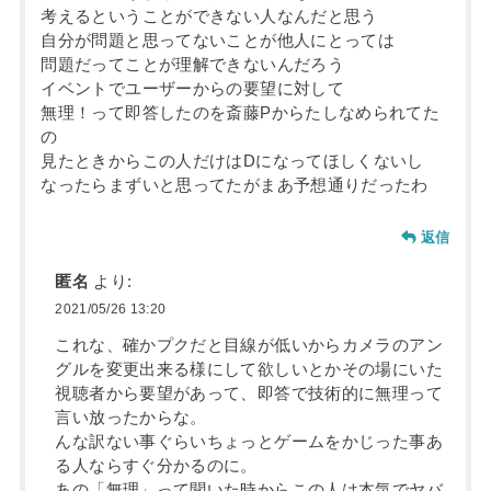
考えるということができない人なんだと思う
自分が問題と思ってないことが他人にとっては
問題だってことが理解できないんだろう
イベントでユーザーからの要望に対して
無理！って即答したのを斎藤Pからたしなめられてた
の
見たときからこの人だけはDになってほしくないし
なったらまずいと思ってたがまあ予想通りだったわ
返信
匿名
より:
2021/05/26 13:20
これな、確かプクだと目線が低いからカメラのアン
グルを変更出来る様にして欲しいとかその場にいた
視聴者から要望があって、即答で技術的に無理って
言い放ったからな。
んな訳ない事ぐらいちょっとゲームをかじった事あ
る人ならすぐ分かるのに。
あの「無理」って聞いた時からこの人は本気でヤバ