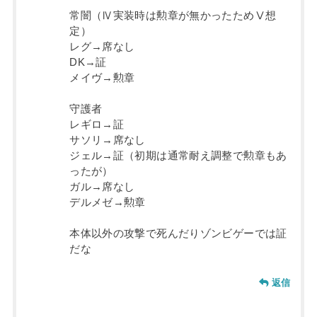
常闇（Ⅳ実装時は勲章が無かったためⅤ想
定）
レグ→席なし
DK→証
メイヴ→勲章
守護者
レギロ→証
サソリ→席なし
ジェル→証（初期は通常耐え調整で勲章もあ
ったが）
ガル→席なし
デルメゼ→勲章
本体以外の攻撃で死んだりゾンビゲーでは証
だな
返信