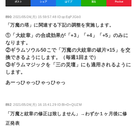
ポスト
シェア
はてブ
送る
Pocket
890:
2021/05/24(月) 15:59:57.48 ID:qcEqPJGb0
「万魔の塔」に関連する下記の調整を実施します。
①「大紋章」の合成効果が「+3」「+4」「+5」のみに
なります。
②ギラムソウル50こで「万魔の大紋章の破片×15」を交
換できるようにします。（毎週1回まで）
③ギラムマジックを「三の災壇」にも適用されるように
します。
あーっひゃっひゃっひゃっ
892:
2021/05/24(月) 16:15:41.29 ID:Bl+D+QUZM
「万魔と紋章の修正は致しません」→わずか１ヶ月後に修
正発表