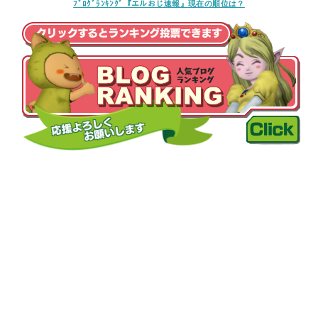
ﾌﾞﾛｸﾞﾗﾝｷﾝｸﾞ『エルおじ速報』現在の順位は？