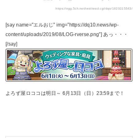
https://egg.5ch.net/test/read.cgi/dqo/1623215543/
[say name=”エルおじ” img=”https://dq10.news/wp-
content/uploads/2019/08/LOG-rverse.png”] あっ・・・
[/say]
よろず屋ロココは明日～ 6月13日（日）23:59まで！