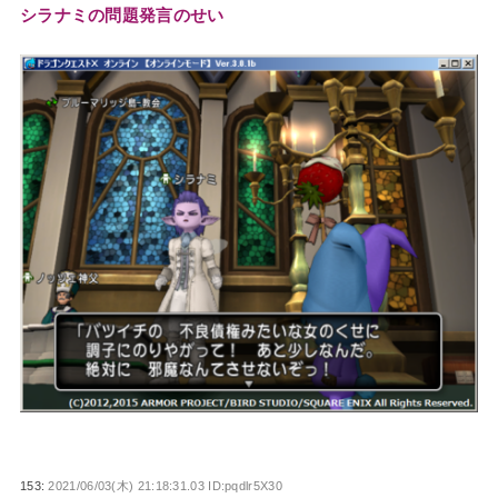
シラナミの問題発言のせい
153:
2021/06/03(木) 21:18:31.03 ID:pqdlr5X30