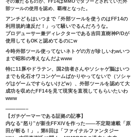
その最たるものが、FF14はMMOでタブーとされていた外
部ツールの使用を認め、覇権となった。
アンチどもはいつまで「外部ツールを使うのはFF14の
利用規約違反だ！」って騒いでるんだろうな。
プロデューサー兼ディレクターである吉田直樹神P/Dが
使用してもOKと認めてるのにw
今時外部ツール使ってないネトゲの方が珍しいわwいつ
まで昭和の考えなんだよwww
特に11豚やドラテン、国2信者さんやソシャゲ脳はいつ
までも化石オワコンゲームばかりやってないで（ソシャ
ゲはゲームですらないけどw）、外部ツールを認めて大
成功を収めたFF14を見て現実を直視してもらいたいわ
www
————–
【ガチゲーマーである証拠の記事】
内なる“怒り”が新生FFXIVを作った――不定期連載「原
田が斬る！」，第6回は「ファイナルファンタジー