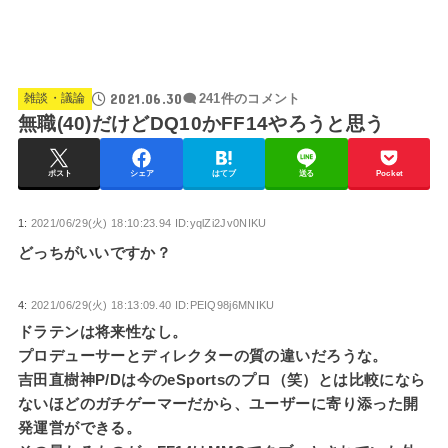
2021.06.30
雑談・議論
241件のコメント
無職(40)だけどDQ10かFF14やろうと思う
ポスト
シェア
はてブ
送る
Pocket
1:
2021/06/29(火) 18:10:23.94 ID:yqlZi2Jv0NIKU
どっちがいいですか？
4:
2021/06/29(火) 18:13:09.40 ID:PEIQ98j6MNIKU
ドラテンは将来性なし。
プロデューサーとディレクターの質の違いだろうな。
吉田直樹神P/Dは今のeSportsのプロ（笑）とは比較になら
ないほどのガチゲーマーだから、ユーザーに寄り添った開
発運営ができる。