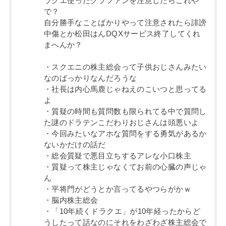
ラクエ使ったクラファンを注意したらこれや
で？
自分勝手なことばかりやって注意されたら誹謗
中傷とか松田はんDQXサービス終了してくれ
まへんか？
・スクエニの株主総会って子供おじさんみたい
なのばっかりなんだろうな
・社長は内心馬鹿じゃねえのこいつと思ってる
よ
・質疑の時間も質問数も限られてる中で質問し
た謎のドラテンこだわりおじさんは頭悪いよ
・今回みたいなアホな質問をする勇気があるか
ないかだけの話だ
・総会質疑で悪目立ちするアレな小口株主
・質疑って株主じゃなくてお前の心臓の声じゃ
ん
・平将門がどうとか言ってるやつらがかｗ
・脳内株主総会
・「10年続くドラクエ」が10年経ったからど
うしたって話なのにそれをわざわざ株主総会で