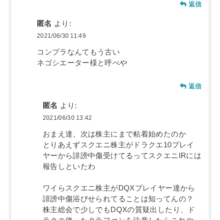
返信
匿名
より:
2021/06/30 11:49
コンプラなんてもう古い
ネゴシエーター様と呼べや
返信
匿名
より:
2021/06/30 13:42
おまえ達、次は株主にまで粘着始めたのか
とりあえずスクエニ株主がドラクエ10プレイ
ヤーから誹謗中傷受けてるってスクエニIRには
報告しといたわ
ワイらスクエニ株主がDQXプレイヤー達から
誹謗中傷浴びせられてることは知ってんの？
株主総会で少しでもDQXの質疑出したり、ド