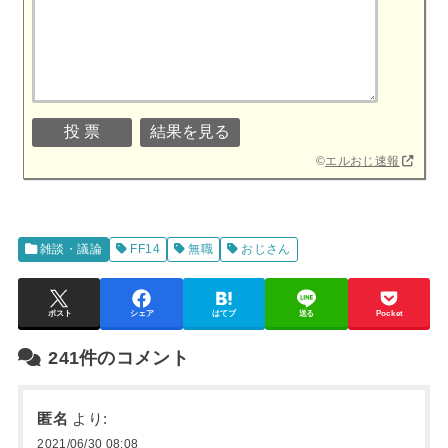
©
エルおじ速報
雑談・議論
FF14
無職
おじさん
ポスト
シェア
はてブ
送る
Pocket
241件のコメント
匿名
より:
2021/06/30 08:08