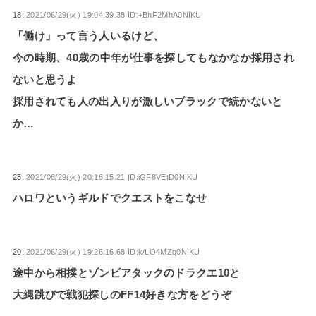
18:
2021/06/29(火) 19:04:39.38 ID:+BhF2MhA0NIKU
「働け」って言う人いるけど、
今の時期、40歳の中年が仕事を探してもなかなか採用され
ないと思うよ
採用されても人の出入りが激しいブラックで続かないと
か…
25:
2021/06/29(火) 20:16:15.21 ID:iGF8VEtD0NIKU
ハロワというギルドでクエストをこなせ
20:
2021/06/29(火) 19:26:16.68 ID:k/LO4MZq0NIKU
途中から相撲とゾンビアタックのドラクエ10と
大縄跳びで戦犯探しのFF14好きな方をどうぞ