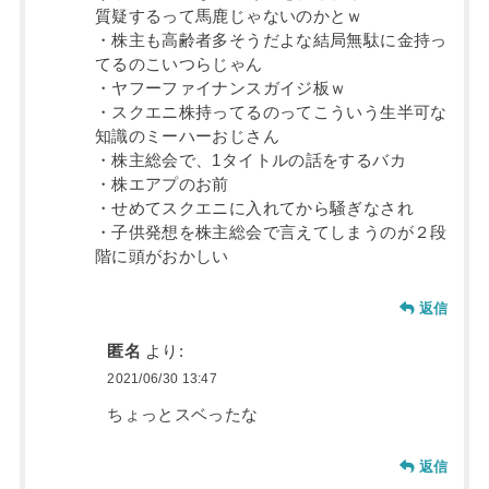
質疑するって馬鹿じゃないのかとｗ
・株主も高齢者多そうだよな結局無駄に金持っ
てるのこいつらじゃん
・ヤフーファイナンスガイジ板ｗ
・スクエニ株持ってるのってこういう生半可な
知識のミーハーおじさん
・株主総会で、1タイトルの話をするバカ
・株エアプのお前
・せめてスクエニに入れてから騒ぎなされ
・子供発想を株主総会で言えてしまうのが２段
階に頭がおかしい
返信
匿名
より:
2021/06/30 13:47
ちょっとスベったな
返信