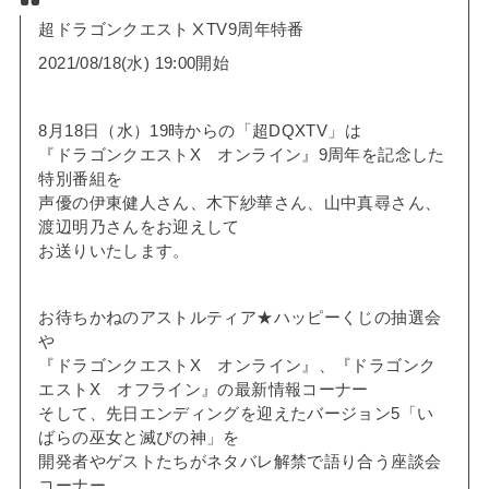
超ドラゴンクエストⅩTV9周年特番
2021/08/18(水) 19:00開始
8月18日（水）19時からの「超DQXTV」は
『ドラゴンクエストX オンライン』9周年を記念した
特別番組を
声優の伊東健人さん、木下紗華さん、山中真尋さん、
渡辺明乃さんをお迎えして
お送りいたします。
お待ちかねのアストルティア★ハッピーくじの抽選会
や
『ドラゴンクエストX オンライン』、『ドラゴンク
エストX オフライン』の最新情報コーナー
そして、先日エンディングを迎えたバージョン5「い
ばらの巫女と滅びの神」を
開発者やゲストたちがネタバレ解禁で語り合う座談会
コーナー