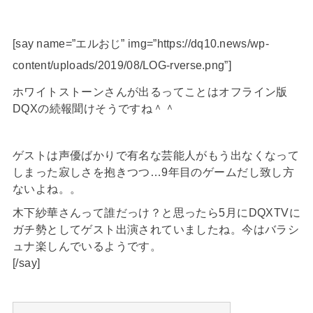
[say name=”エルおじ” img=”https://dq10.news/wp-
content/uploads/2019/08/LOG-rverse.png”]
ホワイトストーンさんが出るってことはオフライン版
DQXの続報聞けそうですね＾＾
ゲストは声優ばかりで有名な芸能人がもう出なくなって
しまった寂しさを抱きつつ…9年目のゲームだし致し方
ないよね。。
木下紗華さんって誰だっけ？と思ったら5月にDQXTVに
ガチ勢としてゲスト出演されていましたね。今はバラシ
ュナ楽しんでいるようです。
[/say]