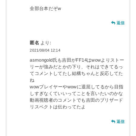
全部台本だぞw
返信
匿名
より:
2021/08/04 12:14
asmongold氏も吉田がFF14はwowよりストー
リーが強みだとかの下り、それはできてるっ
てコメントしてたし結構ちゃんと反応してた
ね
wowプレイヤーやwowに退屈してるから目指
しすぎなくていいってことを言いたいのかな
動画視聴者のコメントでも吉田のブリザード
リスペクトは伝わってたよ
返信