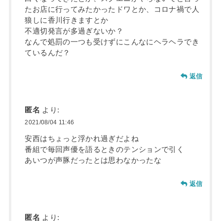
たお店に行ってみたかったドワとか、コロナ禍で人
狼しに香川行きますとか
不適切発言が多過ぎないか？
なんで処罰の一つも受けずにこんなにヘラヘラでき
ているんだ？
返信
匿名
より:
2021/08/04 11:46
安西はちょっと浮かれ過ぎだよね
番組で毎回声優を語るときのテンションで引く
あいつが声豚だったとは思わなかったな
返信
匿名
より: