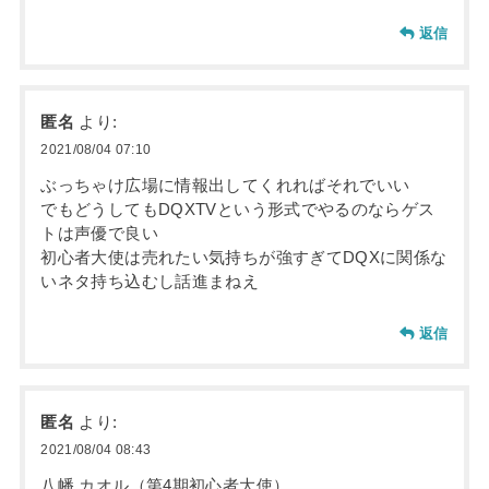
返信
匿名
より:
2021/08/04 07:10
ぶっちゃけ広場に情報出してくれればそれでいい
でもどうしてもDQXTVという形式でやるのならゲス
トは声優で良い
初心者大使は売れたい気持ちが強すぎてDQXに関係な
いネタ持ち込むし話進まねえ
返信
匿名
より:
2021/08/04 08:43
八幡 カオル（第4期初心者大使）