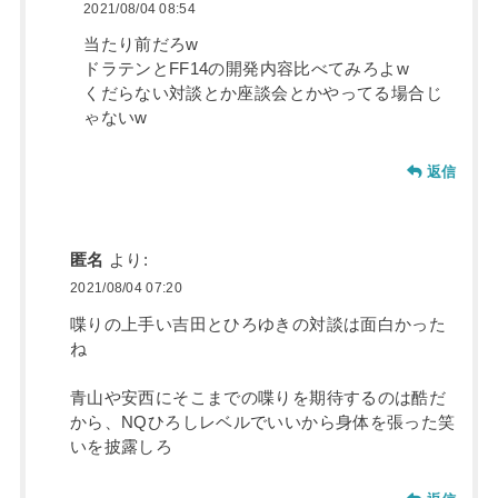
2021/08/04 08:54
当たり前だろw
ドラテンとFF14の開発内容比べてみろよw
くだらない対談とか座談会とかやってる場合じ
ゃないw
返信
匿名
より:
2021/08/04 07:20
喋りの上手い吉田とひろゆきの対談は面白かった
ね
青山や安西にそこまでの喋りを期待するのは酷だ
から、NQひろしレベルでいいから身体を張った笑
いを披露しろ