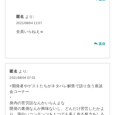
匿名
より:
2021/08/04 12:07
全員いらねえｗ
返信
匿名
より:
2021/08/04 07:01
>開発者やゲストたちがネタバレ解禁で語り合う座談
会コーナー
↑
身内の苦労話なんかいらんよな
開発の裏側なんか興味ないし、どんだけ苦労したかよ
り、面白いコンテンツを１つでも多く作る努力をしろ