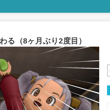
わる（8ヶ月ぶり2度目）