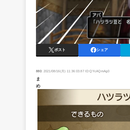
ポスト
シェア
880:
2021/08/16(月) 11:36:03.87 ID:QYcAQmAg0
ま
め