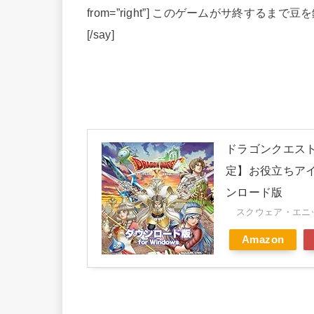
from=”right”] このゲームがサ終するま
[/say]
ドラゴンクエストX
定】お役立ちアイ
ンロード版
スクウェア・エニック
Amazon