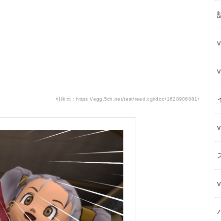
引用元：https://egg.5ch.net/test/read.cgi/dqo/1628906081/