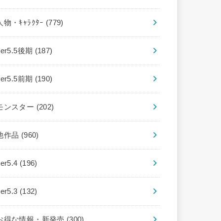
人物・ｷｬﾗｸﾀｰ
(779)
ver5.5後期
(187)
ver5.5前期
(190)
モンスター
(202)
他作品
(960)
ver5.4
(196)
ver5.3
(132)
お得な情報・新発売
(300)