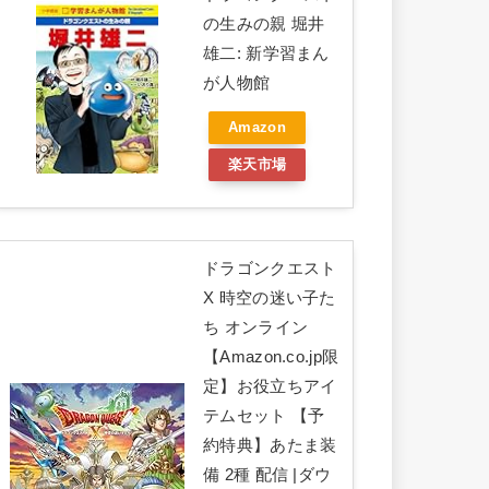
の生みの親 堀井
雄二: 新学習まん
が人物館
Amazon
楽天市場
ドラゴンクエスト
X 時空の迷い子た
ち オンライン
【Amazon.co.jp限
定】お役立ちアイ
テムセット 【予
約特典】あたま装
備 2種 配信 |ダウ