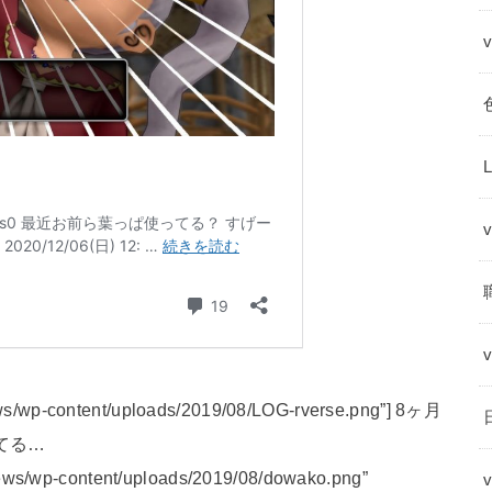
s/wp-content/uploads/2019/08/LOG-rverse.png”] 8ヶ月
てる…
news/wp-content/uploads/2019/08/dowako.png”