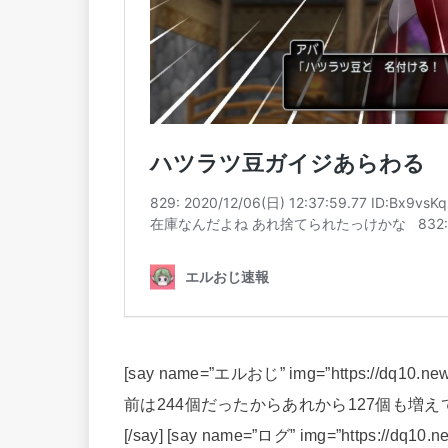
[say name=”エルおじ” img=”https://dq10.new
前は244個だったからあれから127個も増え
[/say] [say name=”ログ” img=”https://dq10.