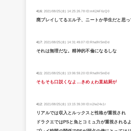
416:
2021/08/25(水) 14:25:26.78 ID:mK2AF6zQ0
廃プレイしてるエル子、ニートか学生だと思っ
417:
2021/08/25(水) 14:31:49.07 ID:Rha9VSmDd
それは無理だな。精神的不倫になるしな
411:
2021/08/25(水) 13:06:59.20 ID:Rha9VSmDd
そもそも口説くなよ…きめぇわ直結厨が
412:
2021/08/25(水) 13:15:39.38 ID:n2/w24x1r
リアルでは収入とルックスと性格が重視され
ドラクエではPSと魚とコミュ力が重視される
プレイ時間の関係でPSが弱点の俺にとっては