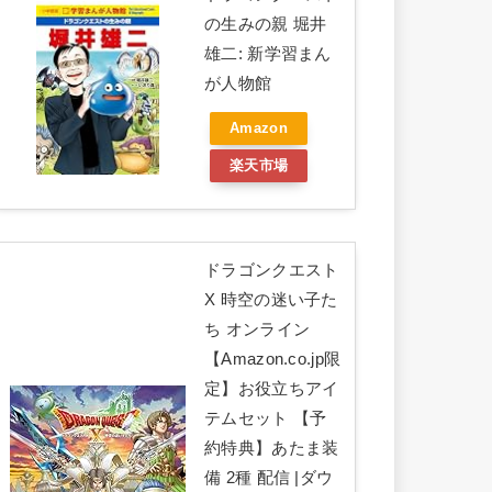
の生みの親 堀井
雄二: 新学習まん
が人物館
Amazon
楽天市場
ドラゴンクエスト
X 時空の迷い子た
ち オンライン
【Amazon.co.jp限
定】お役立ちアイ
テムセット 【予
約特典】あたま装
備 2種 配信 |ダウ