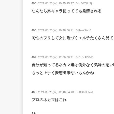
403:
2021/08/25(水) 10:45:25.27 ID:H5/XQUSjp
なんなら男キャラ使ってても発情される
405:
2021/08/25(水) 10:48:06.11 ID:lbj+Y7tm0
同性のフリして女に近づくエル子たくさん見
407:
2021/08/25(水) 12:00:30.21 ID:ELJcF33d0
自分が知ってるネカマ達は例外なく気味の悪い
もっと上手く擬態出来ないもんかね
408:
2021/08/25(水) 12:10:34.18 ID:JlOh6UNid
プロのネカマはこれ