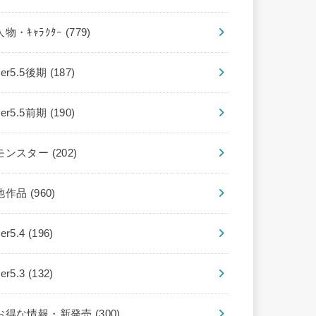
人物・ｷｬﾗｸﾀｰ
(779)
ver5.5後期
(187)
ver5.5前期
(190)
モンスター
(202)
他作品
(960)
ver5.4
(196)
ver5.3
(132)
お得な情報・新発売
(300)