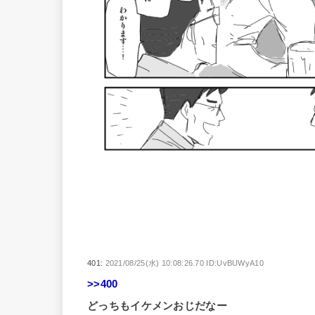
401:
2021/08/25(水) 10:08:26.70 ID:UvBUWyA10
>>400
どっちもイケメンおじだなー