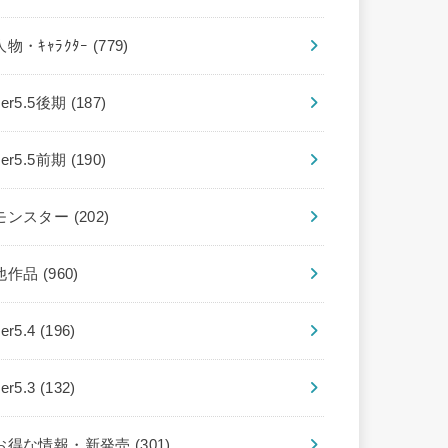
人物・ｷｬﾗｸﾀｰ
(779)
ver5.5後期
(187)
ver5.5前期
(190)
モンスター
(202)
他作品
(960)
ver5.4
(196)
ver5.3
(132)
お得な情報・新発売
(301)