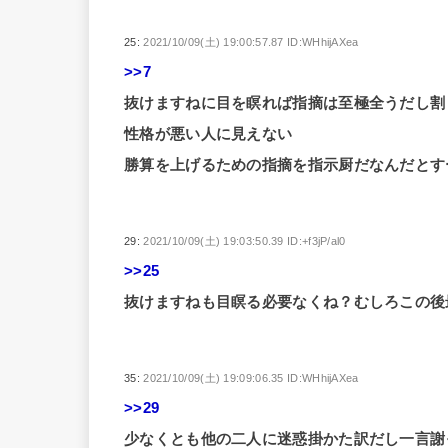
25:
2021/10/09(土) 19:00:57.87 ID:WHhijAXea
>>7
抜けますねに目を瞑れば指摘は至極全うだし割
性格が悪い人に見えない
勝算を上げるための指摘を指示厨だなんだとす
29:
2021/10/09(土) 19:03:50.39 ID:+f3jP/al0
>>25
抜けますねも目瞑る必要なくね？むしろこの後
35:
2021/10/09(土) 19:09:06.35 ID:WHhijAXea
>>29
少なくとも他の二人に迷惑掛かた訳だし一言謝