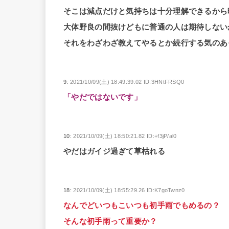
そこは減点だけと気持ちは十分理解できるから
大体野良の間抜けどもに普通の人は期待しない
それをわざわざ教えてやるとか続行する気のあ
9:
2021/10/09(土) 18:49:39.02 ID:3HNtFRSQ0
「やだではないです」
10:
2021/10/09(土) 18:50:21.82 ID:+f3jP/al0
やだはガイジ過ぎて草枯れる
18:
2021/10/09(土) 18:55:29.26 ID:K7goTwnz0
なんでどいつもこいつも初手雨でもめるの？
そんな初手雨って重要か？