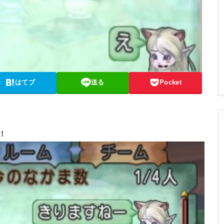
はてブ
送る
Pocket
！