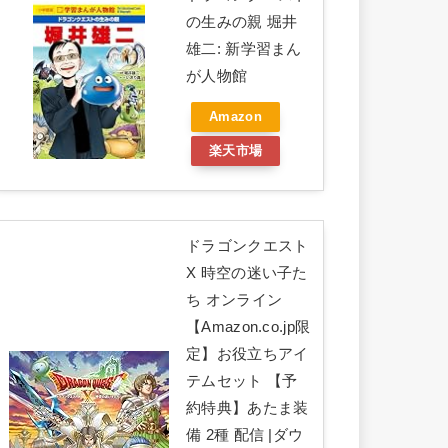
の生みの親 堀井
雄二: 新学習まん
が人物館
Amazon
楽天市場
ドラゴンクエスト
X 時空の迷い子た
ち オンライン
【Amazon.co.jp限
定】お役立ちアイ
テムセット 【予
約特典】あたま装
備 2種 配信 |ダウ