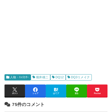
人物・ｷｬﾗｸﾀｰ
堀井雄二
DQ12
DQ3リメイク
ポスト
シェア
はてブ
送る
Pocket
75件のコメント