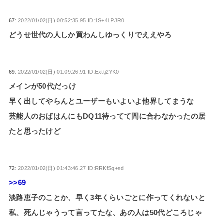
67:
2022/01/02(日) 00:52:35.95 ID:1S+4LPJR0
どうせ世代の人しか買わんしゆっくりでええやろ
69:
2022/01/02(日) 01:09:26.91 ID:Exttj2YK0
メインが50代だっけ
早く出してやらんとユーザーもいよいよ他界してまうな
芸能人のおばはんにもDQ11待ってて間に合わなかったの居
たと思ったけど
72:
2022/01/02(日) 01:43:46.27 ID:RRKfSq+sd
>>69
淡路恵子のことか、早く3年くらいごとに作ってくれないと
私、死んじゃうって言ってたな、あの人は50代どころじゃ