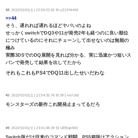
48:
2022/01/01(土) 22:59:22.82 ID:yZ1FHt4S0
>>44
そう、遅れれば遅れるほどヤバいのよね
せっかくswitchでDQ3や11が発売2年も経つのに良い順位
につけているのにそれにチェーンして出せないのは無能の
極み
実際3DSでのDQ展開を見れば分かる、実に迅速かつ短いス
パンで発売して結果を出してたから
それもこれもPS4でDQ11出したせいだわな
45:
2022/01/01(土) 22:54:35.76 ID:5F1+m7u50
モンスターズの新作これ開発止まってるだろ
49:
2022/01/01(土) 23:01:48.39 ID:UEBojn5K0
Switch版だけ従来のコマンド戦闘、PS5箱版はアクション