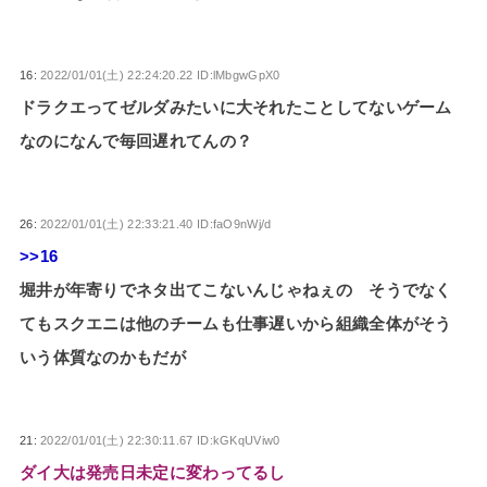
16:
2022/01/01(土) 22:24:20.22 ID:lMbgwGpX0
ドラクエってゼルダみたいに大それたことしてないゲーム
なのになんで毎回遅れてんの？
26:
2022/01/01(土) 22:33:21.40 ID:faO9nWj/d
>>16
堀井が年寄りでネタ出てこないんじゃねぇの そうでなく
てもスクエニは他のチームも仕事遅いから組織全体がそう
いう体質なのかもだが
21:
2022/01/01(土) 22:30:11.67 ID:kGKqUViw0
ダイ大は発売日未定に変わってるし