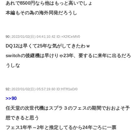
あれで8500円なら他はもっと高いでしょ
本編もその為の海外同発だろうし
90:
2022/01/02(日) 04:41:10.42 ID:+X2fCeMV0
DQ12は早くて25年な気がしてきたわｗ
switchの後継機は早けりゃ23年、要するに来年に出るだろ
うしな
92:
2022/01/02(日) 05:57:19.60 ID:HTff1aD/0
>>90
任天堂の次世代機はスプラ３のフェスの期間でおおよそ予
想できると思う
フェス1年半～2年と推定してるから24年ごろに一票