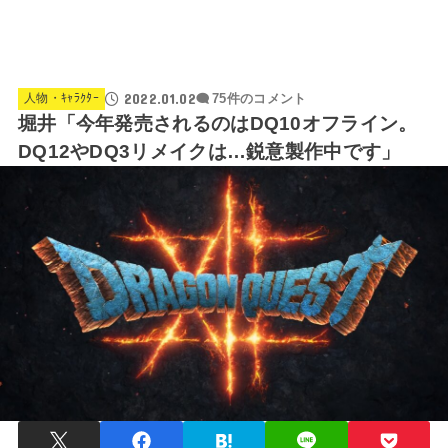
2022.01.02
人物・ｷｬﾗｸﾀｰ
75件のコメント
堀井「今年発売されるのはDQ10オフライン。
DQ12やDQ3リメイクは…鋭意製作中です」