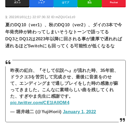
ポスト
シェア
はてブ
送る
Pocket
1:
2022/01/01(土) 22:07:30.32 ID:mZQUCe1z0
夏のDQ10（ver1）、秋のDQ10（ver2）、ダイの3本で今
年発売枠が終わってしまいそうなトーンで語ってる
DQ3とDQ12は2023年以降に回される事が濃厚で遅れれば
遅れるほどSwitchにも回ってくる可能性が低くなるな
昨夜の紅白、『そして伝説へ』が流れた時、35年前、
ドラクエ3を苦労して完成させ、最後に音楽をのせ
て、エンディングまで通しプレイをした時の感激が蘇
ってきました。こんなに素晴らしい曲を残してくれ
た、すぎやま先生に感謝です。
pic.twitter.com/CE1IAIIOM4
— 堀井雄二 (@YujiHorii)
January 1, 2022