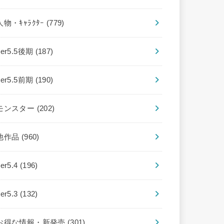
人物・ｷｬﾗｸﾀｰ
(779)
ver5.5後期
(187)
ver5.5前期
(190)
モンスター
(202)
他作品
(960)
ver5.4
(196)
ver5.3
(132)
お得な情報・新発売
(301)