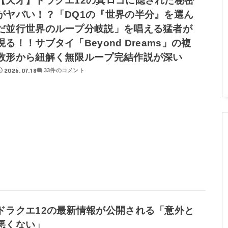
【天才】ドラクエ12の真ロゴに隠された秘密
がヤバい！？「DQ1の『世界の半分』を選ん
だ並行世界のループ分岐説」を唱える猛者が
現る！！サブタイ「Beyond Dreams」の複
数形から紐解く無限ループ完結作説が深い
2026.07.18
33件のコメント
ドラクエ12の最新情報が公開される「意外と
悪くない」