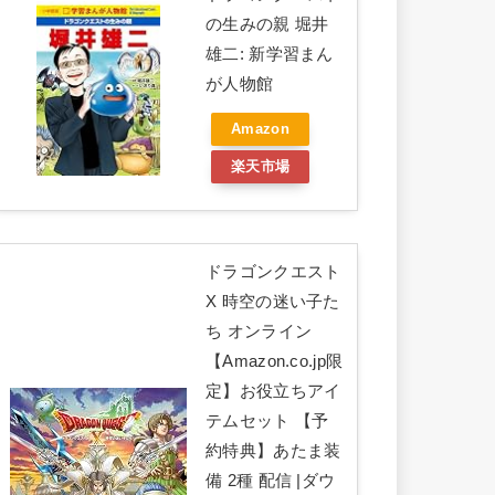
の生みの親 堀井
雄二: 新学習まん
が人物館
Amazon
楽天市場
ドラゴンクエスト
X 時空の迷い子た
ち オンライン
【Amazon.co.jp限
定】お役立ちアイ
テムセット 【予
約特典】あたま装
備 2種 配信 |ダウ