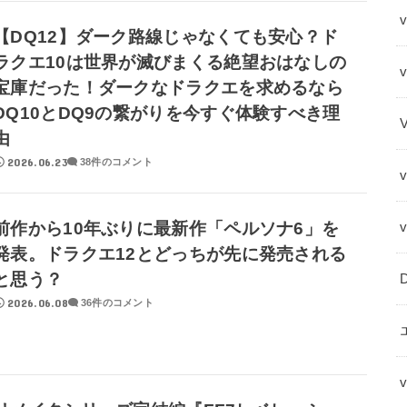
v
【DQ12】ダーク路線じゃなくても安心？ド
ラクエ10は世界が滅びまくる絶望おはなしの
宝庫だった！ダークなドラクエを求めるなら
DQ10とDQ9の繋がりを今すぐ体験すべき理
由
2026.06.23
38件のコメント
前作から10年ぶりに最新作「ペルソナ6」を
発表。ドラクエ12とどっちが先に発売される
と思う？
2026.06.08
36件のコメント