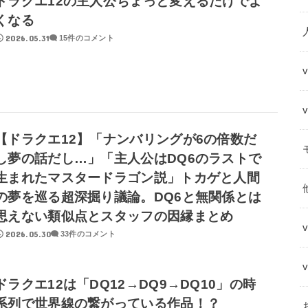
ドラクエ12の主人公ちょっと変えるだけでよ
くなる
2026.05.31
15件のコメント
【ドラクエ12】「ナンバリングが6の倍数だ
し夢の話だし…」「主人公はDQ6のラストで
生まれたマスタードラゴン説」トカゲと人間
の夢を巡る超深掘り議論。DQ6と無関係とは
思えない類似点とスタッフの因縁まとめ
2026.05.30
33件のコメント
ドラクエ12は「DQ12→DQ9→DQ10」の時
系列で世界線の繋がっている作品！？