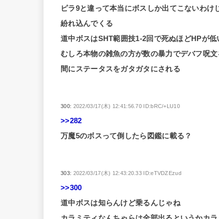
ピラ9と違って本当にボスしか出てこないわけ
紛れ込んでくる
道中ボスはSHT範囲技1-2回で死ぬほどHPが
むしろ本物の雑魚の方が数の暴力でデバフ呪文
間にステータスをガタガタにされる
300:
2022/03/17(木) 12:41:56.70 ID:bRC/+LU10
>>282
万魔5のボスって倒したら図鑑に載る？
303:
2022/03/17(木) 12:43:20.33 ID:eTVDZEzud
>>300
道中ボスは知らんけど乗るんじゃね
カラミティなんちゃらは全部出るというかカラミ