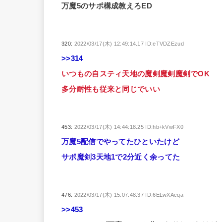
万魔5のサポ構成教えろED
320:
2022/03/17(木) 12:49:14.17 ID:eTVDZEzud
>>314
いつもの自スティ天地の魔剣魔剣魔剣でOK
多分耐性も従来と同じでいい
453:
2022/03/17(木) 14:44:18.25 ID:hb+kVwFX0
万魔5配信でやってたひといたけど
サポ魔剣3天地1で2分近く余ってた
476:
2022/03/17(木) 15:07:48.37 ID:6ELwXAcqa
>>453