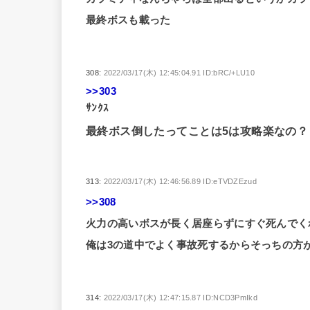
最終ボスも載った
308:
2022/03/17(木) 12:45:04.91 ID:bRC/+LU10
>>303
ｻﾝｸｽ
最終ボス倒したってことは5は攻略楽なの？
313:
2022/03/17(木) 12:46:56.89 ID:eTVDZEzud
>>308
火力の高いボスが長く居座らずにすぐ死んでく
俺は3の道中でよく事故死するからそっちの方
314:
2022/03/17(木) 12:47:15.87 ID:NCD3PmIkd