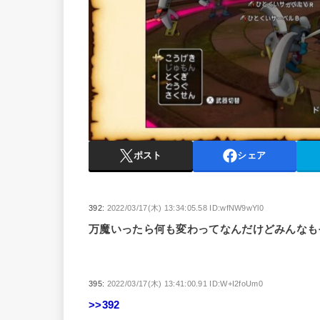
ポスト
シェア
392:
2022/03/17(木) 13:34:05.58 ID:wfNW9wYl0
万魔いったら何も変わってなんだけどみんなも
395:
2022/03/17(木) 13:41:00.91 ID:W+I2foUm0
>>392