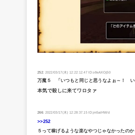
252:
2022/03/17(木) 12:22:12.47 ID:o8eAXOjS0
万魔５ 「いつもと同じと思うなよぉ～！ い
本気で殺しに来てワロタァ
266:
2022/03/17(木) 12:28:37.15 ID:jm5atHW/d
>>252
５って稼げるような楽なやつじゃなかったのか