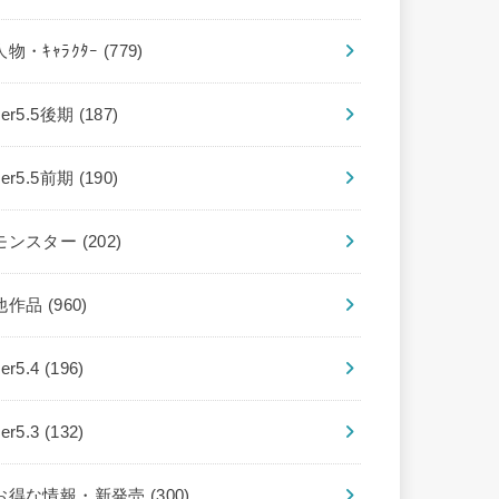
人物・ｷｬﾗｸﾀｰ
(779)
ver5.5後期
(187)
ver5.5前期
(190)
モンスター
(202)
他作品
(960)
ver5.4
(196)
ver5.3
(132)
お得な情報・新発売
(300)