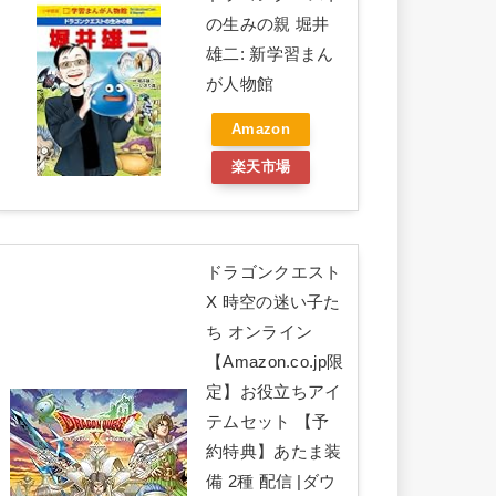
の生みの親 堀井
雄二: 新学習まん
が人物館
Amazon
楽天市場
ドラゴンクエスト
X 時空の迷い子た
ち オンライン
【Amazon.co.jp限
定】お役立ちアイ
テムセット 【予
約特典】あたま装
備 2種 配信 |ダウ