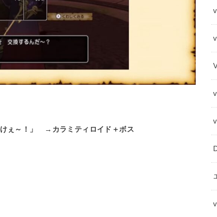
v
けぇ～！」 →カラミティロイド＋ボス