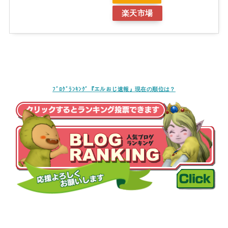
楽天市場
ﾌﾞﾛｸﾞﾗﾝｷﾝｸﾞ『エルおじ速報』現在の順位は？