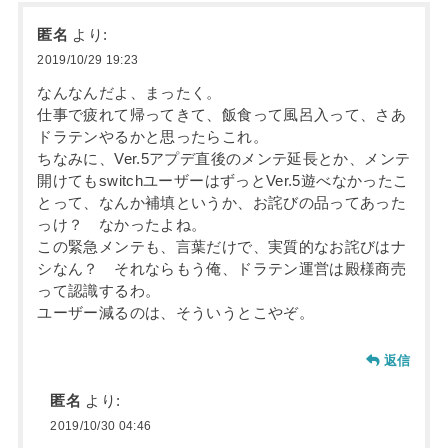
匿名
より:
2019/10/29 19:23
なんなんだよ、まったく。
仕事で疲れて帰ってきて、飯食って風呂入って、さあ
ドラテンやるかと思ったらこれ。
ちなみに、Ver.5アプデ直後のメンテ延長とか、メンテ
開けてもswitchユーザーはずっとVer.5遊べなかったこ
とって、なんか補填というか、お詫びの品ってあった
っけ？ なかったよね。
この緊急メンテも、言葉だけで、実質的なお詫びはナ
シなん？ それならもう俺、ドラテン運営は殿様商売
って認識するわ。
ユーザー減るのは、そういうとこやぞ。
返信
匿名
より:
2019/10/30 04:46