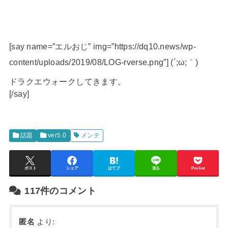
[say name=”エルおじ” img=”https://dq10.news/wp-
content/uploads/2019/08/LOG-rverse.png”] (´;ω;｀)
ドラクエウォークしてきます。
[/say]
話題
ver5.0
メンテ
ポスト
シェア
はてブ
送る
Pocket
117件のコメント
匿名
より: