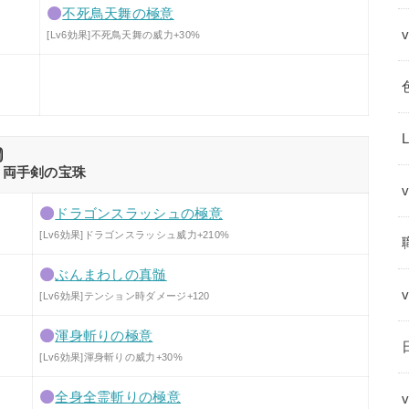
不死鳥天舞の極意
[Lv6効果]不死鳥天舞の威力+30%
両手剣の宝珠
ドラゴンスラッシュの極意
[Lv6効果]ドラゴンスラッシュ威力+210%
ぶんまわしの真髄
[Lv6効果]テンション時ダメージ+120
渾身斬りの極意
[Lv6効果]渾身斬りの威力+30%
全身全霊斬りの極意