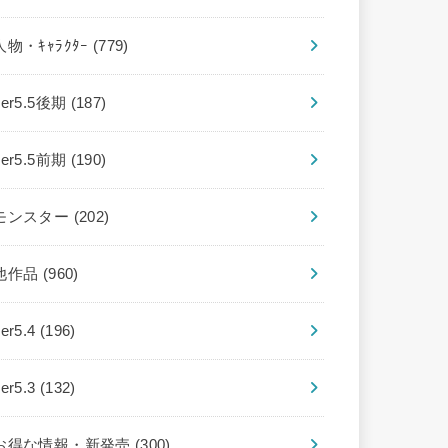
人物・ｷｬﾗｸﾀｰ
(779)
ver5.5後期
(187)
ver5.5前期
(190)
モンスター
(202)
他作品
(960)
ver5.4
(196)
ver5.3
(132)
お得な情報・新発売
(300)