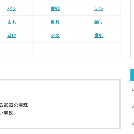
パラ
魔戦
レン
まも
道具
踊り
遊び
デス
魔剣
る武器の宝珠
v
い宝珠