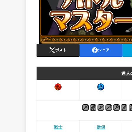
ポスト
シェア
達人
戦士
僧侶