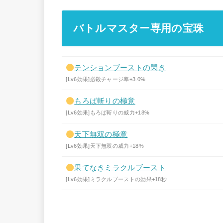
バトルマスター専用の宝珠
テンションブーストの閃き
[Lv6効果]必殺チャージ率+3.0%
もろば斬りの極意
[Lv6効果]もろば斬りの威力+18%
天下無双の極意
[Lv6効果]天下無双の威力+18%
果てなきミラクルブースト
[Lv6効果]ミラクルブーストの効果+18秒