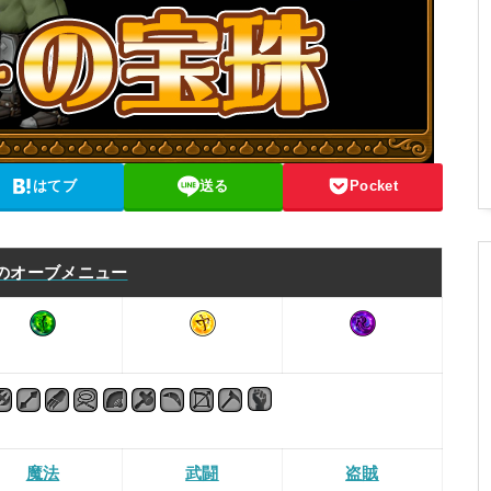
はてブ
送る
Pocket
のオーブメニュー
魔法
武闘
盗賊