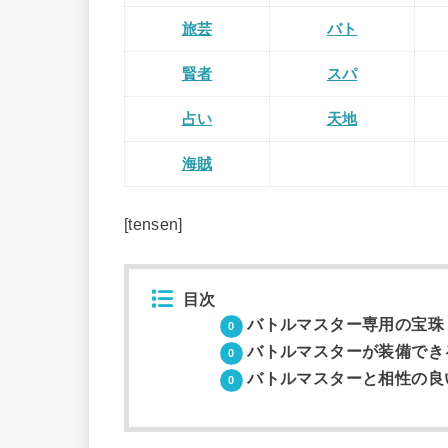
旅芸
バト
賢者
スパ
占い
天地
海賊
[tensen]
目次
バトルマスター専用の宝珠
バトルマスターが装備でき
バトルマスターと相性の良