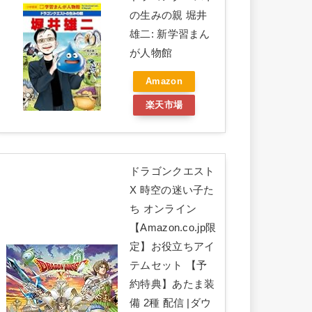
の生みの親 堀井
雄二: 新学習まん
が人物館
Amazon
楽天市場
ドラゴンクエスト
X 時空の迷い子た
ち オンライン
【Amazon.co.jp限
定】お役立ちアイ
テムセット 【予
約特典】あたま装
備 2種 配信 |ダウ